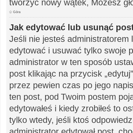
tworzyć nowy wątek, Możesz gło
Góra
Jak edytować lub usunąć pos
Jeśli nie jesteś administratore
edytować i usuwać tylko swoje pos
administrator w ten sposób ust
post klikając na przycisk „edytu
przez pewien czas po jego napisa
ten post, pod Twoim postem pojaw
edytowałeś i kiedy zrobiłeś to ost
tylko wtedy, jeśli ktoś odpowiedzi
administrator edytował post, ch