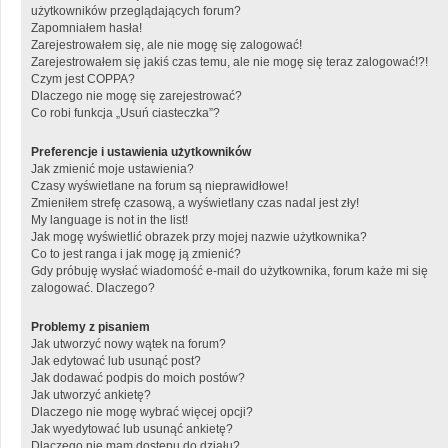
użytkowników przeglądających forum?
Zapomniałem hasła!
Zarejestrowałem się, ale nie mogę się zalogować!
Zarejestrowałem się jakiś czas temu, ale nie mogę się teraz zalogować!?!
Czym jest COPPA?
Dlaczego nie mogę się zarejestrować?
Co robi funkcja „Usuń ciasteczka”?
Preferencje i ustawienia użytkowników
Jak zmienić moje ustawienia?
Czasy wyświetlane na forum są nieprawidłowe!
Zmieniłem strefę czasową, a wyświetlany czas nadal jest zły!
My language is not in the list!
Jak mogę wyświetlić obrazek przy mojej nazwie użytkownika?
Co to jest ranga i jak mogę ją zmienić?
Gdy próbuję wysłać wiadomość e-mail do użytkownika, forum każe mi się
zalogować. Dlaczego?
Problemy z pisaniem
Jak utworzyć nowy wątek na forum?
Jak edytować lub usunąć post?
Jak dodawać podpis do moich postów?
Jak utworzyć ankietę?
Dlaczego nie mogę wybrać więcej opcji?
Jak wyedytować lub usunąć ankietę?
Dlaczego nie mam dostępu do działu?