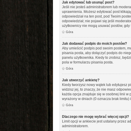
Jak edytować lub usunąć post?
Jeśli nie jesteś administratorem lub modera
uprawnienia. Możesz edytować post klikając
odpowiedział na ten post, pod Twoim postem po
odpowiedział; nie pojawi się jeśli moderato
użytkownicy nie mogą usuwać postów, gdy k
Góra
Jak dodawać podpis do moich postów?
Aby umieścić podpis pod swoim postem, mus
pisania posta, aby dołączyć podpis do ni
panelu użytkownika. Kiedy to zrobisz, bę
pola w formularzu pisania posta.
Góra
Jak utworzyć ankietę?
Kiedy tworzysz nowy wątek lub edytujesz pie
widzisz jej, to znaczy, że nie masz odpowi
każda opcja znajduje się w osobnej linii w 
wyrażony w dniach (0 oznacza brak limitu)
Góra
Dlaczego nie mogę wybrać więcej opcji?
Limit opcji w ankiecie jest ustalany przez ad
administratorem.