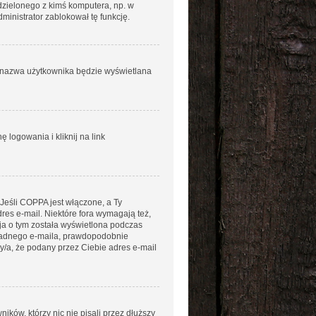
łdzielonego z kimś komputera, np. w
administrator zablokował tę funkcję.
ja nazwa użytkownika będzie wyświetlana
logowania i kliknij na link
 Jeśli COPPA jest włączone, a Ty
dres e-mail. Niektóre fora wymagają też,
ja o tym została wyświetlona podczas
aś żadnego e-maila, prawdopodobnie
ny/a, że podany przez Ciebie adres e-mail
ków, którzy nic nie pisali przez dłuższy