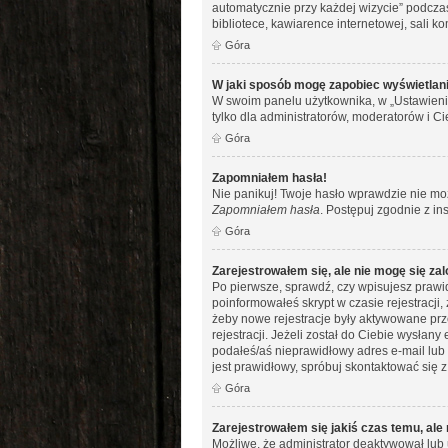
automatycznie przy każdej wizycie” podczas
bibliotece, kawiarence internetowej, sali kom
Góra
W jaki sposób mogę zapobiec wyświetlani
W swoim panelu użytkownika, w „Ustawieni
tylko dla administratorów, moderatorów i Ci
Góra
Zapomniałem hasła!
Nie panikuj! Twoje hasło wprawdzie nie moż
Zapomniałem hasła
. Postępuj zgodnie z i
Góra
Zarejestrowałem się, ale nie mogę się za
Po pierwsze, sprawdź, czy wpisujesz prawid
poinformowałeś skrypt w czasie rejestracji,
żeby nowe rejestracje były aktywowane prz
rejestracji. Jeżeli został do Ciebie wysłan
podałeś/aś nieprawidłowy adres e-mail lub 
jest prawidłowy, spróbuj skontaktować się z
Góra
Zarejestrowałem się jakiś czas temu, ale
Możliwe, że administrator deaktywował lub 