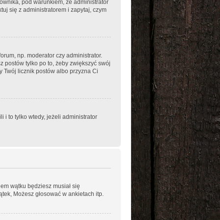
kownika, pod warunkiem, że administrator
uj się z administratorem i zapytaj, czym
orum, np. moderator czy administrator.
z postów tylko po to, żeby zwiększyć swój
ży Twój licznik postów albo przyzna Ci
to tylko wtedy, jeżeli administrator
niem wątku będziesz musiał się
ątek, Możesz głosować w ankietach itp.