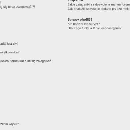
!
Jakie załączniki są dozwolone na tym foru
gę się teraz zalogować!?!
Jak znaleźć wszystkie dodane przeze mnie 
Sprawy phpBB3
Kto napisał ten skrypt?
Dlaczego funkcja X nie jest dostępna?
dal jest zły!
 użytkownika?
wnika, forum każe mi się zalogować.
rzenia wątku?