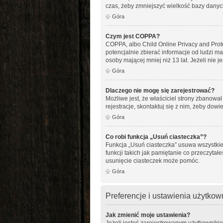
czas, żeby zmniejszyć wielkość bazy danych
Góra
Czym jest COPPA?
COPPA, albo Child Online Privacy and Pro
potencjalnie zbierać informacje od ludzi m
osoby mającej mniej niż 13 lat. Jeżeli nie 
Góra
Dlaczego nie mogę się zarejestrować?
Możliwe jest, że właściciel strony zbanowa
rejestracje, skontaktuj się z nim, żeby dowi
Góra
Co robi funkcja „Usuń ciasteczka”?
Funkcja „Usuń ciasteczka” usuwa wszystkie
funkcji takich jak pamiętanie co przeczytał
usunięcie ciasteczek może pomóc.
Góra
Preferencje i ustawienia użytko
Jak zmienić moje ustawienia?
Jeżeli jesteś zarejestrowanym użytkowniki