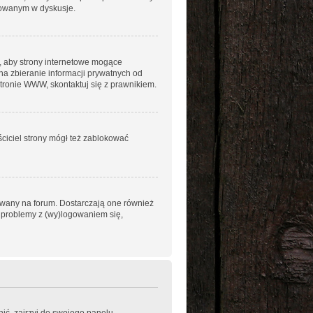
ażowanym w dyskusje.
, aby strony internetowe mogące
na zbieranie informacji prywatnych od
stronie WWW, skontaktuj się z prawnikiem.
ściciel strony mógł też zablokować
owany na forum. Dostarczają one również
sz problemy z (wy)logowaniem się,
ić, zajrzyj do swojego panelu