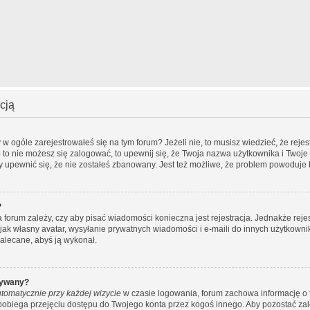
cją
 ogóle zarejestrowałeś się na tym forum? Jeżeli nie, to musisz wiedzieć, że rejest
o to nie możesz się zalogować, to upewnij się, że Twoja nazwa użytkownika i Twoje 
by upewnić się, że nie zostałeś zbanowany. Jest też możliwe, że problem powoduje 
?
ra forum zależy, czy aby pisać wiadomości konieczna jest rejestracja. Jednakże rej
 jak własny avatar, wysyłanie prywatnych wiadomości i e-maili do innych użytkowni
 zalecane, abyś ją wykonał.
wywany?
tomatycznie przy każdej wizycie
w czasie logowania, forum zachowa informację o t
apobiega przejęciu dostępu do Twojego konta przez kogoś innego. Aby pozostać z