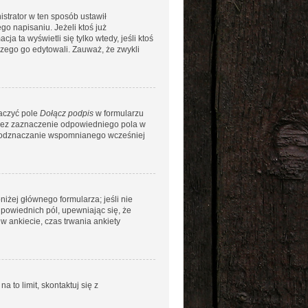
istrator w ten sposób ustawił
go napisaniu. Jeżeli ktoś już
ja ta wyświetli się tylko wtedy, jeśli ktoś
aczego go edytowali. Zauważ, że zwykli
naczyć pole
Dołącz podpis
w formularzu
rzez zaznaczenie odpowiedniego pola w
ez odznaczanie wspomnianego wcześniej
niżej głównego formularza; jeśli nie
dpowiednich pól, upewniając się, że
w ankiecie, czas trwania ankiety
a to limit, skontaktuj się z