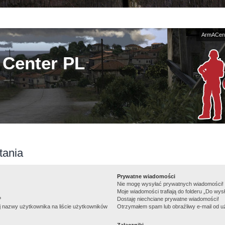
ArmACent
Center PL
tania
Prywatne wiadomości
Nie mogę wysyłać prywatnych wiadomości!
Moje wiadomości trafiają do folderu „Do wys
?
Dostaję niechciane prywatne wiadomości!
j nazwy użytkownika na liście użytkowników
Otrzymałem spam lub obraźliwy e-mail od u
Załączniki