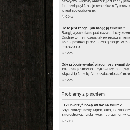
zazwyczaj większy obrazek, jest znany jako
forum włączył funkcje avatarów, a Ty masz 
to jest spowodowane.
Góra
Co to jest ranga i jak mogę ją zmienić?
Rangi, wyświetlane pod nazwami użytkownikó
Ogólnie to nie możesz tak po prostu zmieni
licznik postów i przez to swoją rangę. Więks
ostrzeżenie.
Góra
Gdy próbuję wysłać wiadomość e-mail do
Tylko zarejestrowani użytkownicy mogą wysy
włączył tę funkcję. Ma to zabezpieczać p
Góra
Problemy z pisaniem
Jak utworzyć nowy wątek na forum?
Aby utworzyć nowy wątek, kliknij na właści
zarejestrować. Lista Twoich uprawnień w k
Góra