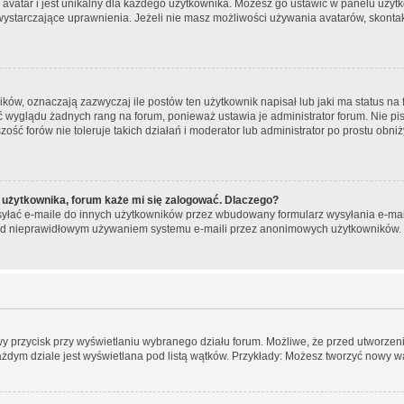
 avatar i jest unikalny dla każdego użytkownika. Możesz go ustawić w panelu użyt
wystarczające uprawnienia. Jeżeli nie masz możliwości używania avatarów, skontakt
w, oznaczają zazwyczaj ile postów ten użytkownik napisał lub jaki ma status na f
ć wyglądu żadnych rang na forum, ponieważ ustawia je administrator forum. Nie pis
zość forów nie toleruje takich działań i moderator lub administrator po prostu obni
 użytkownika, forum każe mi się zalogować. Dlaczego?
łać e-maile do innych użytkowników przez wbudowany formularz wysyłania e-maili i 
rzed nieprawidłowym używaniem systemu e-maili przez anonimowych użytkowników.
wy przycisk przy wyświetlaniu wybranego działu forum. Możliwe, że przed utworze
ażdym dziale jest wyświetlana pod listą wątków. Przykłady: Możesz tworzyć nowy w