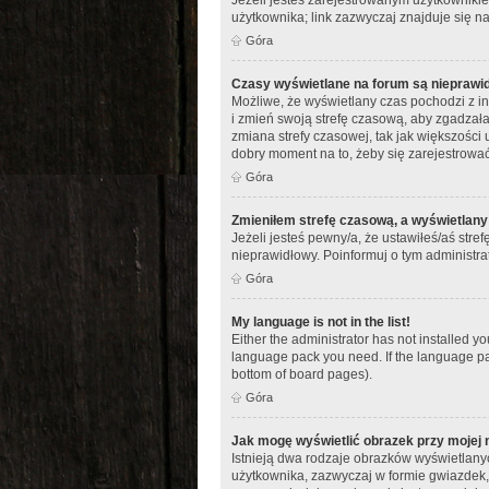
użytkownika; link zazwyczaj znajduje się na
Góra
Czasy wyświetlane na forum są nieprawi
Możliwe, że wyświetlany czas pochodzi z inn
i zmień swoją strefę czasową, aby zgadza
zmiana strefy czasowej, tak jak większości 
dobry moment na to, żeby się zarejestrować
Góra
Zmieniłem strefę czasową, a wyświetlany 
Jeżeli jesteś pewny/a, że ustawiłeś/aś stre
nieprawidłowy. Poinformuj o tym administra
Góra
My language is not in the list!
Either the administrator has not installed y
language pack you need. If the language pac
bottom of board pages).
Góra
Jak mogę wyświetlić obrazek przy mojej
Istnieją dwa rodzaje obrazków wyświetlany
użytkownika, zazwyczaj w formie gwiazdek, 