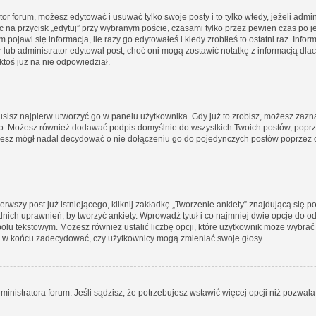
tor forum, możesz edytować i usuwać tylko swoje posty i to tylko wtedy, jeżeli admin
 na przycisk „edytuj” przy wybranym poście, czasami tylko przez pewien czas po je
jawi się informacja, ile razy go edytowałeś i kiedy zrobiłeś to ostatni raz. Informac
r lub administrator edytował post, choć oni mogą zostawić notatkę z informacją dl
toś już na nie odpowiedział.
isz najpierw utworzyć go w panelu użytkownika. Gdy już to zrobisz, możesz zaz
ego. Możesz również dodawać podpis domyślnie do wszystkich Twoich postów, pop
dziesz mógł nadal decydować o nie dołączeniu go do pojedynczych postów poprz
rwszy post już istniejącego, kliknij zakładkę „Tworzenie ankiety” znajdującą się po
ednich uprawnień, by tworzyć ankiety. Wprowadź tytuł i co najmniej dwie opcje do o
polu tekstowym. Możesz również ustalić liczbę opcji, które użytkownik może wybrać 
 i w końcu zadecydować, czy użytkownicy mogą zmieniać swoje głosy.
ministratora forum. Jeśli sądzisz, że potrzebujesz wstawić więcej opcji niż pozwala n