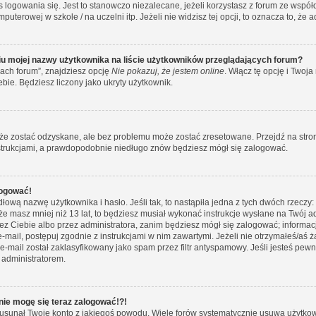
 logowania się. Jest to stanowczo niezalecane, jeżeli korzystasz z forum ze wspó
puterowej w szkole / na uczelni itp. Jeżeli nie widzisz tej opcji, to oznacza to, że 
u mojej nazwy użytkownika na liście użytkowników przeglądających forum?
ach forum”, znajdziesz opcję
Nie pokazuj, że jestem online
. Włącz tę opcję i Two
ebie. Będziesz liczony jako ukryty użytkownik.
e zostać odzyskane, ale bez problemu może zostać zresetowane. Przejdź na stronę 
nstrukcjami, a prawdopodobnie niedługo znów będziesz mógł się zalogować.
logować!
łową nazwę użytkownika i hasło. Jeśli tak, to nastąpiła jedna z tych dwóch rzeczy:
 że masz mniej niż 13 lat, to będziesz musiał wykonać instrukcje wysłane na Twój a
ez Ciebie albo przez administratora, zanim będziesz mógł się zalogować; informac
y e-mail, postępuj zgodnie z instrukcjami w nim zawartymi. Jeżeli nie otrzymałeś/
e-mail został zaklasyfikowany jako spam przez filtr antyspamowy. Jeśli jesteś pew
 administratorem.
 nie mogę się teraz zalogować!?!
usunął Twoje konto z jakiegoś powodu. Wiele forów systematycznie usuwa użytkowni