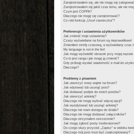
Zarejestrowałem się, ale nie mogę się zalogować
Zarejestrowałem się jakiś czas temu, ale nie mo
Czym jest COPPA?
Dlaczego nie mogę się zarejestrować?
Co robi funkcja „Usuń ciasteczka”?
Preferencje i ustawienia użytkowników
Jak zmienić moje ustawienia?
Czasy wyświetlane na forum są nieprawidłowe!
Zmieniłem strefę czasową, a wyświetlany czas na
My language is not in the list!
Jak mogę wyświetlić obrazek przy mojej nazwie
Co to jest ranga i jak mogę ją zmienić?
Gdy próbuję wysłać wiadomość e-mail do użytko
Dlaczego?
Problemy z pisaniem
Jak utworzyć nowy wątek na forum?
Jak edytować lub usunąć post?
Jak dodawać podpis do moich postów?
Jak utworzyć ankietę?
Dlaczego nie mogę wybrać więcej opcji?
Jak wyedytować lub usunąć ankietę?
Dlaczego nie mam dostępu do działu?
Dlaczego nie mogę dodawać załączników?
Dlaczego otrzymałem ostrzeżenie?
Jak mogę zgłosić posty moderatorowi?
Do czego służy przycisk „Zapisz” w widoku two
Dlaczego mój post musi być zaakceptowany?