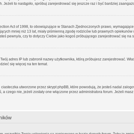
. Jeżeli to nastąpiło, spróbuj zarejestrować się jeszcze raz i być bardziej zaang
tection Act of 1998, to obowiązujące w Stanach Zjednoczonych prawo, wymagające
ających mniej niż 13 lat, miały piśmienną zgodę rodziców lub prawnych opiekunów 
jesteś pewny/a, czy to dotyczy Ciebie jako kogoś próbującego zarejestrować się na 
ł Twój adres IP lub zabronił nazwy użytkownika, którą próbujesz zarejestrować. Wła
edzieć się więcej na ten temat.
 ciasteczka utworzone przez skrypt phpBB, które powodują, że jesteś nadal zalog
eś, a czego nie, jeżeli zostały one włączone przez administratora forum. Jeżeli ma
wników
em, wszystkie Twoje ustawienia są zapisywane w bazie danych forum. Żeby je zmien