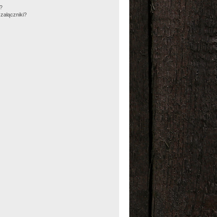
m?
załączniki?