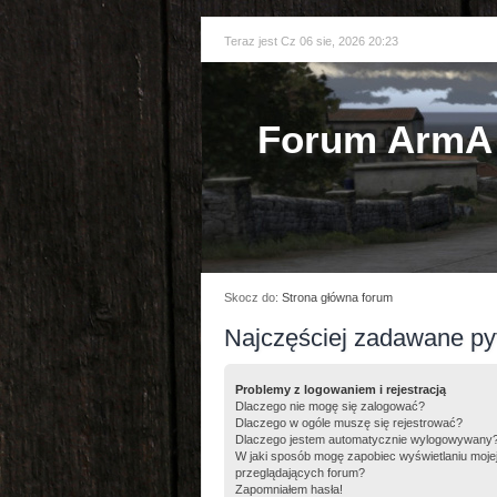
Teraz jest Cz 06 sie, 2026 20:23
Forum ArmA 
Skocz do:
Strona główna forum
Najczęściej zadawane py
Problemy z logowaniem i rejestracją
Dlaczego nie mogę się zalogować?
Dlaczego w ogóle muszę się rejestrować?
Dlaczego jestem automatycznie wylogowywany
W jaki sposób mogę zapobiec wyświetlaniu moje
przeglądających forum?
Zapomniałem hasła!