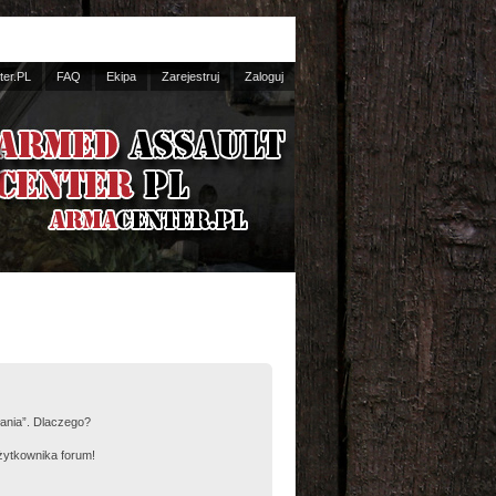
er.PL
FAQ
Ekipa
Zarejestruj
Zaloguj
łania”. Dlaczego?
żytkownika forum!