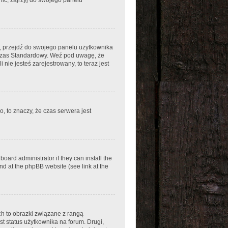
em, przejdź do swojego panelu użytkownika
 Czas Standardowy. Weź pod uwagę, że
nie jesteś zarejestrowany, to teraz jest
, to znaczy, że czas serwera jest
oard administrator if they can install the
nd at the phpBB website (see link at the
ch to obrazki związane z rangą
t status użytkownika na forum. Drugi,