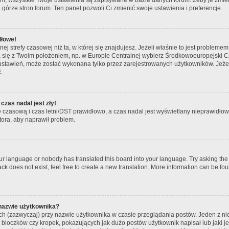
 górze stron forum. Ten panel pozwoli Ci zmienić swoje ustawienia i preferencje.
dłowe!
ej strefy czasowej niż ta, w której się znajdujesz. Jeżeli właśnie to jest problem
ła się z Twoim położeniem, np. w Europie Centralnej wybierz Środkowoeuropejski
ustawień, może zostać wykonana tylko przez zarejestrowanych użytkowników. Jeżeli 
.
czas nadal jest zły!
fę czasową i czas letni/DST prawidłowo, a czas nadal jest wyświetlany nieprawidłowo
tora, aby naprawił problem.
our language or nobody has translated this board into your language. Try asking the b
k does not exist, feel free to create a new translation. More information can be fou
 nazwie użytkownika?
ch (zazwyczaj) przy nazwie użytkownika w czasie przeglądania postów. Jeden z ni
bloczków czy kropek, pokazujących jak dużo postów użytkownik napisał lub jaki jes