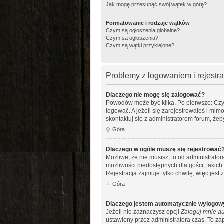
Jak mogę przesunąć swój wątek w górę?
Formatowanie i rodzaje wątków
Czym są ogłoszenia globalne?
Czym są ogłoszenia?
Czym są wątki przyklejone?
Problemy z logowaniem i rejestra
Dlaczego nie mogę się zalogować?
Powodów może być kilka. Po pierwsze: Czy w
logować. A jeżeli się zarejestrowałeś i mim
skontaktuj się z administratorem forum, że
Góra
Dlaczego w ogóle muszę się rejestrować
Możliwe, że nie musisz, to od administrato
możliwości niedostępnych dla gości, takich
Rejestracja zajmuje tylko chwilę, więc jest
Góra
Dlaczego jestem automatycznie wylogo
Jeżeli nie zaznaczysz opcji
Zaloguj mnie au
ustawiony przez administratora czas. To z