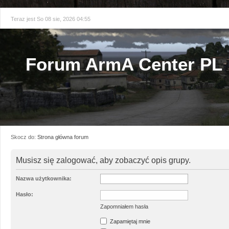
Teraz jest So 08 sie, 2026 04:55
Forum ArmA Center PL
Skocz do:
Strona główna forum
Musisz się zalogować, aby zobaczyć opis grupy.
Nazwa użytkownika:
Hasło:
Zapomniałem hasła
Zapamiętaj mnie