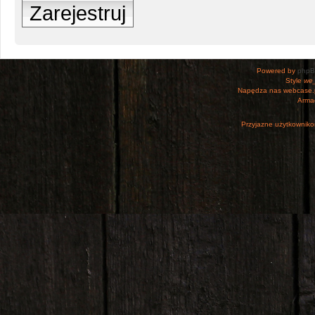
Zarejestruj
Powered by
php
Style
we_
Napędza nas webcase.
Armac
Przyjazne użytkowniko