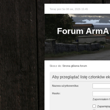
Teraz jest So 08 sie, 2026 15:45
Forum ArmA 
Skocz do:
Strona główna forum
Aby przeglądać listę członków e
Nazwa użytkownika:
Hasło:
Zapomniałem 
Zapamiętaj