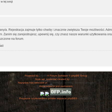
w tej sesji
any/a. Rejestracja zajmuje tylko chwilę i znacznie zwiększa Twoje możliwości. Ad
Zanim się zarejestrujesz, upewnij się, czy znasz nasze warunki użytkowania oraz 
szczone na forum.
ści
Powered by
phpBB
® Forum Software © phpBB Group
Style
we_universal
created by
weeb
.
Napędza nas webcase.pl -
webcase.pl - hosting, domeny, serwery
Armacenter.pl jest partnerem:
Przyjazne użytkownikom polskie wsparcie phpBB3 -
phpBB3.PL