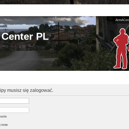
ArmACent
Center PL
kipy musisz się zalogować.
hasła
 mnie