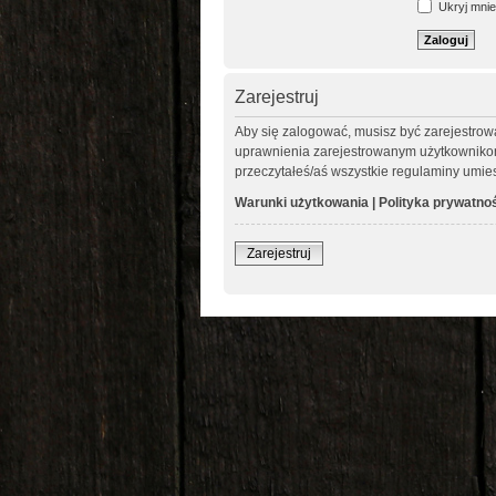
Ukryj mnie 
Zarejestruj
Aby się zalogować, musisz być zarejestrow
uprawnienia zarejestrowanym użytkownikom. 
przeczytałeś/aś wszystkie regulaminy umie
Warunki użytkowania
|
Polityka prywatno
Zarejestruj