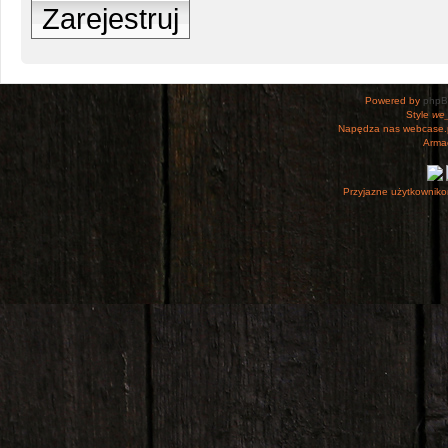
Zarejestruj
Powered by
php
Style
we_
Napędza nas webcase.
Armac
Przyjazne użytkowniko