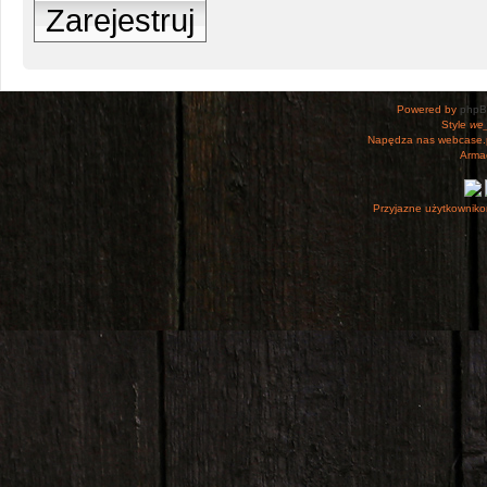
Zarejestruj
Powered by
php
Style
we_
Napędza nas webcase.
Armac
Przyjazne użytkowniko