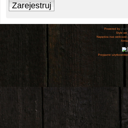
Zarejestruj
Powered by
php
Style
we_
Napędza nas webcase.
Armac
Przyjazne użytkowniko