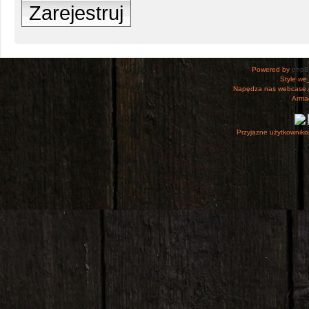
Zarejestruj
Powered by
php
Style
we_
Napędza nas webcase.
Armac
Przyjazne użytkowniko