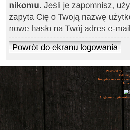
nikomu
. Jeśli je zapomnisz, uż
zapyta Cię o Twoją nazwę użytko
nowe hasło na Twój adres e-mail
Powrót do ekranu logowania
Powered by
php
Style
we_
Napędza nas webcase.
Armac
Przyjazne użytkowniko