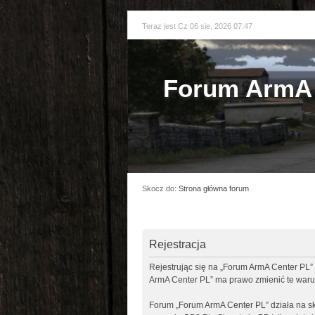
Teraz jest Cz 06 sie, 2026 07:47
Forum ArmA 
Skocz do:
Strona główna forum
Rejestracja
Rejestrując się na „Forum ArmA Center PL” 
ArmA Center PL” ma prawo zmienić te warun
Forum „Forum ArmA Center PL” działa na sk