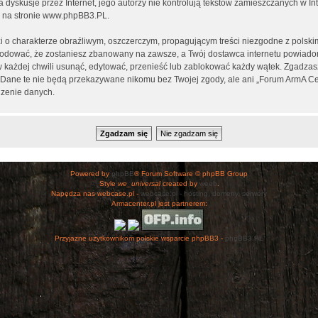
ia dyskusje przez Internet, jego autorzy nie kontrolują tekstów zamieszczanych w I
 na stronie
www.phpBB3.PL
.
i o charakterze obraźliwym, oszczerczym, propagującym treści niezgodne z polsk
wodować, że zostaniesz zbanowany na zawsze, a Twój dostawca internetu powiad
 każdej chwili usunąć, edytować, przenieść lub zablokować każdy wątek. Zgadzasz
h. Dane te nie będą przekazywane nikomu bez Twojej zgody, ale ani „Forum ArmA C
zenie danych.
Powered by
phpBB
® Forum Software © phpBB Group
Style
we_universal
created by
weeb
.
Napędza nas webcase.pl -
webcase.pl - hosting, domeny, serwery
Armacenter.pl jest partnerem:
Przyjazne użytkownikom polskie wsparcie phpBB3 -
phpBB3.PL