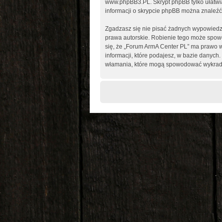
www.phpBB3.PL
. Skrypt phpBB tylko ułatw
informacji o skrypcie phpBB można znaleźć
Zgadzasz się nie pisać żadnych wypowiedz
prawa autorskie. Robienie tego może spo
się, że „Forum ArmA Center PL” ma prawo w
informacji, które podajesz, w bazie danyc
włamania, które mogą spowodować wykrad