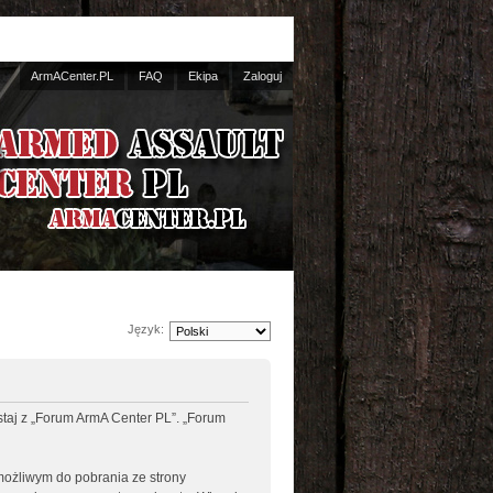
ArmACenter.PL
FAQ
Ekipa
Zaloguj
Język:
ystaj z „Forum ArmA Center PL”. „Forum
 możliwym do pobrania ze strony