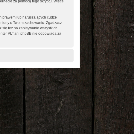
nternecie za pomocą tego skryptu. Więcej
im prawem lub naruszających cudze
omiony o Twoim zachowaniu. Zgadzasz
 się też na zapisywanie wszystkich
enter PL” ani phpBB nie odpowiada za