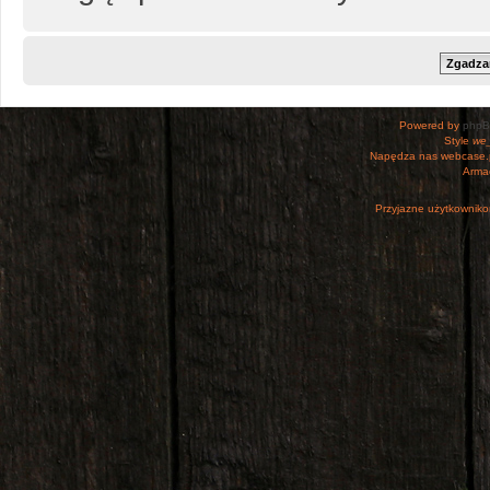
Powered by
php
Style
we_
Napędza nas webcase.
Armac
Przyjazne użytkowniko