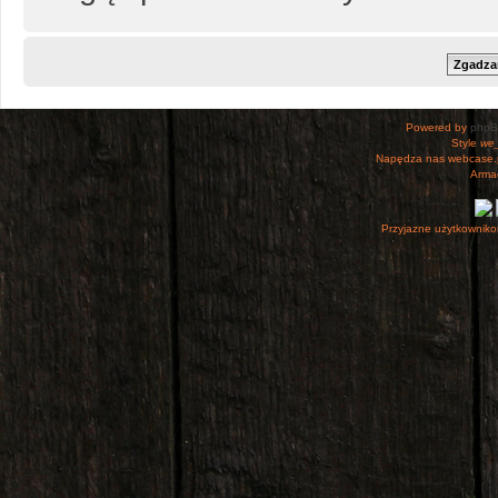
Powered by
php
Style
we_
Napędza nas webcase.
Armac
Przyjazne użytkowniko