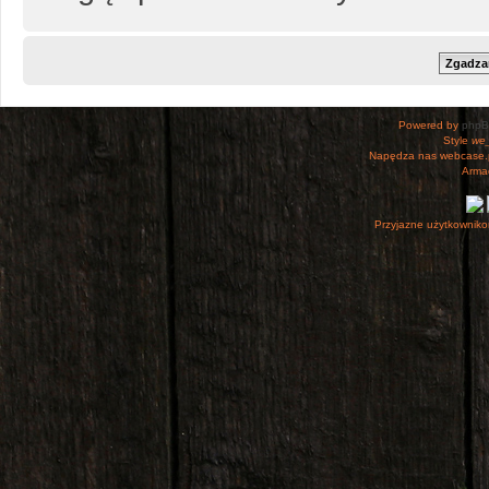
Powered by
php
Style
we_
Napędza nas webcase.
Armac
Przyjazne użytkowniko