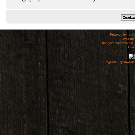
Powered by
php
Style
we_
Napędza nas webcase.
Armac
Przyjazne użytkowniko