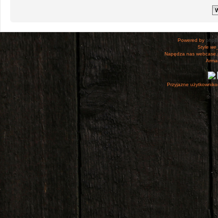
Powered by
php
Style
we_
Napędza nas webcase.
Armac
Przyjazne użytkowniko