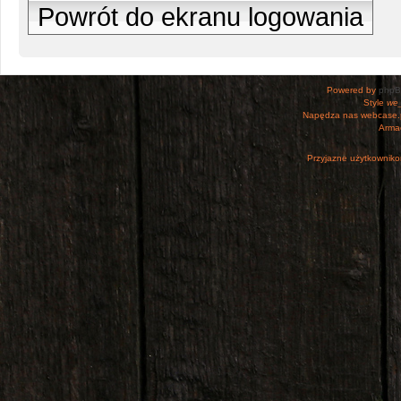
Powrót do ekranu logowania
Powered by
php
Style
we_
Napędza nas webcase.
Armac
Przyjazne użytkowniko