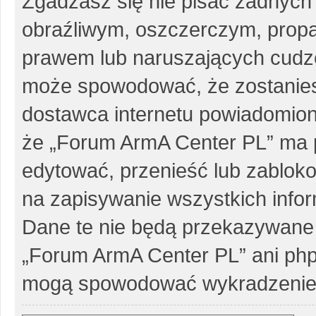
Zgadzasz się nie pisać żadnych
obraźliwym, oszczerczym, propa
prawem lub naruszających cudze
może spowodować, że zostanie
dostawca internetu powiadomio
że „Forum ArmA Center PL” ma p
edytować, przenieść lub zablok
na zapisywanie wszystkich infor
Dane te nie będą przekazywane 
„Forum ArmA Center PL” ani php
mogą spowodować wykradzenie