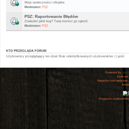
Misje społeczności i oficjalne.
Moderator:
PSZ
PSZ: Raportowanie Błędów
Znalazłeś jakiś bug? Tutaj możesz go zgłosić.
Moderator:
PSZ
KTO PRZEGLĄDA FORUM
Użytkownicy przeglądający ten dział: Brak zidentyfikowanych użytkowników i 1 gość
Powered by
php
Style
we_
Napędza nas webcase.
Armac
Przyjazne użytkowniko