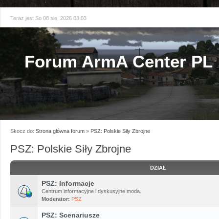
Teraz jest So 08 sie, 2026 03:03
Forum ArmA Center PL
Skocz do:
Strona główna forum
»
PSZ: Polskie Siły Zbrojne
PSZ: Polskie Siły Zbrojne
DZIAŁ
PSZ: Informacje
Centrum informacyjne i dyskusyjne moda.
Moderator:
PSZ
PSZ: Scenariusze