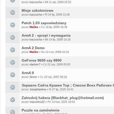
przez
kaczucha
» Wt 11 sie, 2009 02:52
Misje szkoleniowe
przez
kaczucha
» Pt 24 lip, 2009 21:06
Patch 1.03 zapowiedziany
przez
Maćko
» Cz 16 lip, 2009 16:39
ArmA 2 - sprzęt i wymagania
przez
kaczucha
» Wt 14 lip, 2009 15:18
ArmA 2 Demo
przez
Maćko
» So 13 cze, 2009 22:22
GeForce 9600 czy 8800
przez
slacker7
» Cz 01 sty, 2009 05:05
ArmA II
przez
Sever
» Cz 23 sie, 2007 00:16
Зеркало Сайта Кракен Тор ; Список Всех Рабочих 
przez
Josephanima
» N 27 lip, 2025 10:41
Zatrudnij hakera (Blackhat_plug@hotmail.com)
przez
mazurbru22
» Pn 14 kwi, 2025 18:54
Puzzle na zamówienie