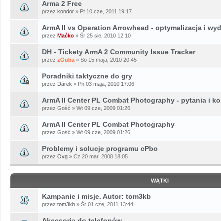
Arma 2 Free
przez
kondor
» Pt 10 cze, 2011 19:17
ArmA II vs Operation Arrowhead - optymalizacja i wy
przez
Maćko
» Śr 25 sie, 2010 12:10
DH - Tickety ArmA 2 Community Issue Tracker
przez
zGuba
» So 15 maja, 2010 20:45
Poradniki taktyczne do gry
przez
Darek
» Pn 03 maja, 2010 17:06
ArmA II Center PL Combat Photography - pytania i k
przez Gość » Wt 09 cze, 2009 01:26
ArmA II Center PL Combat Photography
przez Gość » Wt 09 cze, 2009 01:26
Problemy i solucje programu cPbo
przez
Ovg
» Cz 20 mar, 2008 18:05
WĄTKI
Kampanie i misje. Autor: tom3kb
przez
tom3kb
» Śr 01 cze, 2011 13:44
Akcesoria do telefonów