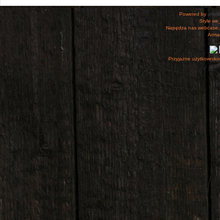
Powered by
php
Style
we_
Napędza nas webcase.
Armac
Przyjazne użytkowniko