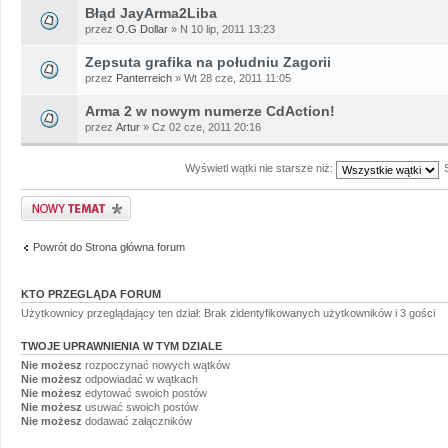
Błąd JayArma2Liba
przez
O.G Dollar
» N 10 lip, 2011 13:23
Zepsuta grafika na południu Zagorii
przez
Panterreich
» Wt 28 cze, 2011 11:05
Arma 2 w nowym numerze CdAction!
przez
Artur
» Cz 02 cze, 2011 20:16
Wyświetl wątki nie starsze niż:
Napisz wątek
Powrót do Strona główna forum
KTO PRZEGLĄDA FORUM
Użytkownicy przeglądający ten dział: Brak zidentyfikowanych użytkowników i 3 gości
TWOJE UPRAWNIENIA W TYM DZIALE
Nie możesz
rozpoczynać nowych wątków
Nie możesz
odpowiadać w wątkach
Nie możesz
edytować swoich postów
Nie możesz
usuwać swoich postów
Nie możesz
dodawać załączników