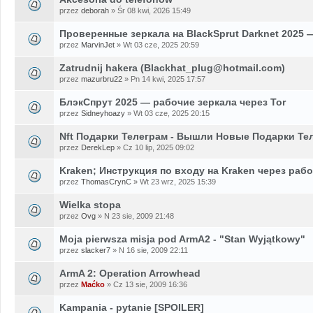
przez
deborah
» Śr 08 kwi, 2026 15:49
Проверенные зеркала на BlackSprut Darknet 2025 
przez
MarvinJet
» Wt 03 cze, 2025 20:59
Zatrudnij hakera (Blackhat_plug@hotmail.com)
przez
mazurbru22
» Pn 14 kwi, 2025 17:57
БлэкСпрут 2025 — рабочие зеркала через Tor
przez
Sidneyhoazy
» Wt 03 cze, 2025 20:15
Nft Подарки Телеграм - Вышли Новые Подарки Тел
przez
DerekLep
» Cz 10 lip, 2025 09:02
Kraken; Инструкция по входу на Kraken через раб
przez
ThomasCrynC
» Wt 23 wrz, 2025 15:39
Wielka stopa
przez
Ovg
» N 23 sie, 2009 21:48
Moja pierwsza misja pod ArmA2 - "Stan Wyjątkowy"
przez
slacker7
» N 16 sie, 2009 22:11
ArmA 2: Operation Arrowhead
przez
Maćko
» Cz 13 sie, 2009 16:36
Kampania - pytanie [SPOILER]