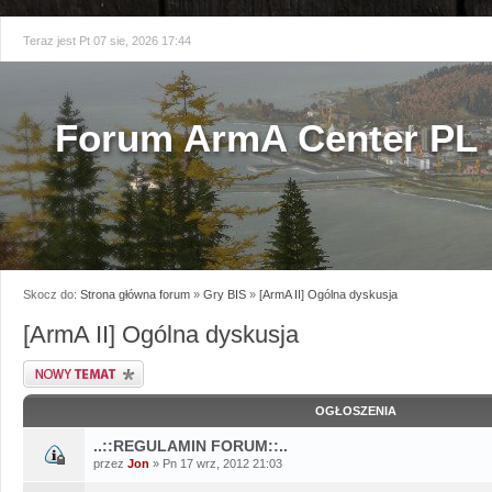
Teraz jest Pt 07 sie, 2026 17:44
Forum ArmA Center PL
Skocz do:
Strona główna forum
»
Gry BIS
»
[ArmA II] Ogólna dyskusja
[ArmA II] Ogólna dyskusja
Napisz wątek
OGŁOSZENIA
..::REGULAMIN FORUM::..
przez
Jon
» Pn 17 wrz, 2012 21:03