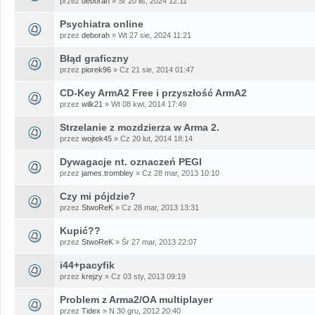
przez
deborah
» Śr 20 lis, 2024 12:11
Psychiatra online
przez
deborah
» Wt 27 sie, 2024 11:21
Błąd graficzny
przez
piorek96
» Cz 21 sie, 2014 01:47
CD-Key ArmA2 Free i przyszłość ArmA2
przez
wilk21
» Wt 08 kwi, 2014 17:49
Strzelanie z mozdzierza w Arma 2.
przez
wojtek45
» Cz 20 lut, 2014 18:14
Dywagacje nt. oznaczeń PEGI
przez
james.trombley
» Cz 28 mar, 2013 10:10
Czy mi pójdzie?
przez
StwoReK
» Cz 28 mar, 2013 13:31
Kupić??
przez
StwoReK
» Śr 27 mar, 2013 22:07
i44+pacyfik
przez
krejzy
» Cz 03 sty, 2013 09:19
Problem z Arma2/OA multiplayer
przez
Tidex
» N 30 gru, 2012 20:40