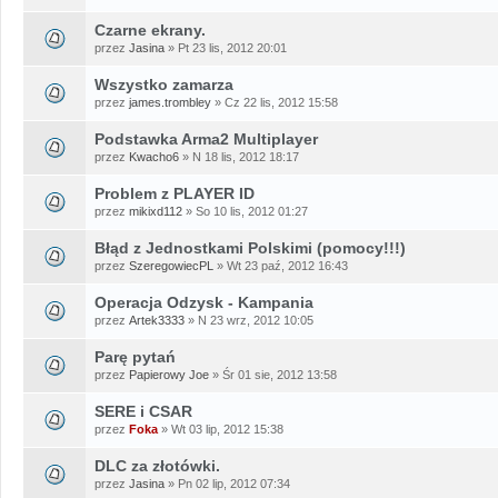
Czarne ekrany.
przez
Jasina
» Pt 23 lis, 2012 20:01
Wszystko zamarza
przez
james.trombley
» Cz 22 lis, 2012 15:58
Podstawka Arma2 Multiplayer
przez
Kwacho6
» N 18 lis, 2012 18:17
Problem z PLAYER ID
przez
mikixd112
» So 10 lis, 2012 01:27
Błąd z Jednostkami Polskimi (pomocy!!!)
przez
SzeregowiecPL
» Wt 23 paź, 2012 16:43
Operacja Odzysk - Kampania
przez
Artek3333
» N 23 wrz, 2012 10:05
Parę pytań
przez
Papierowy Joe
» Śr 01 sie, 2012 13:58
SERE i CSAR
przez
Foka
» Wt 03 lip, 2012 15:38
DLC za złotówki.
przez
Jasina
» Pn 02 lip, 2012 07:34