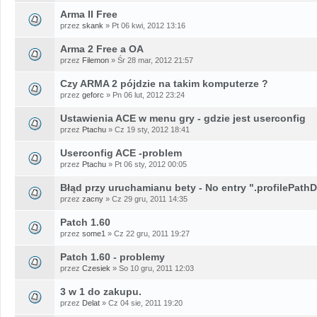
Arma II Free
przez
skank
» Pt 06 kwi, 2012 13:16
Arma 2 Free a OA
przez
Filemon
» Śr 28 mar, 2012 21:57
Czy ARMA 2 pójdzie na takim komputerze ?
przez
geforc
» Pn 06 lut, 2012 23:24
Ustawienia ACE w menu gry - gdzie jest userconfig
przez
Ptachu
» Cz 19 sty, 2012 18:41
Userconfig ACE -problem
przez
Ptachu
» Pt 06 sty, 2012 00:05
Błąd przy uruchamianu bety - No entry ".profilePath
przez
zacny
» Cz 29 gru, 2011 14:35
Patch 1.60
przez
some1
» Cz 22 gru, 2011 19:27
Patch 1.60 - problemy
przez
Czesiek
» So 10 gru, 2011 12:03
3 w 1 do zakupu.
przez
Delat
» Cz 04 sie, 2011 19:20