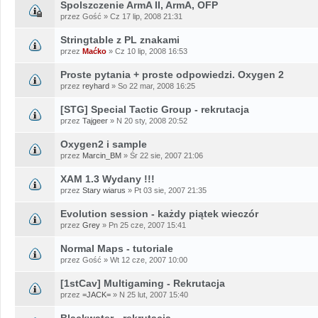
Spolszczenie ArmA II, ArmA, OFP
przez Gość » Cz 17 lip, 2008 21:31
Stringtable z PL znakami
przez
Maćko
» Cz 10 lip, 2008 16:53
Proste pytania + proste odpowiedzi. Oxygen 2
przez
reyhard
» So 22 mar, 2008 16:25
[STG] Special Tactic Group - rekrutacja
przez
Tajgeer
» N 20 sty, 2008 20:52
Oxygen2 i sample
przez
Marcin_BM
» Śr 22 sie, 2007 21:06
XAM 1.3 Wydany !!!
przez
Stary wiarus
» Pt 03 sie, 2007 21:35
Evolution session - każdy piątek wieczór
przez
Grey
» Pn 25 cze, 2007 15:41
Normal Maps - tutoriale
przez Gość » Wt 12 cze, 2007 10:00
[1stCav] Multigaming - Rekrutacja
przez
=JACK=
» N 25 lut, 2007 15:40
Blackwater - rekrutacja