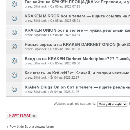
Где найти на КРАКЕН ПЛОЩАДКА!>> Переходи, и у
przez Billyinack » Cz 05 lut, 2026 07:15
KRAKEN MIRROR bot в телеге — ищите ссылку на 
przez Billyinack » Cz 05 lut, 2026 05:21
KRAKEN ONION бот в телеге — нужна реальный ка
przez Billyinack » Cz 05 lut, 2026 03:54
Новые зеркала на KRAKEN DARKNET ONION (krak33
przez Billyinack » Cz 05 lut, 2026 01:58
Вход на на KRAKEN Darknet Marketplace??? Тыкай,
przez Billyinack » Cz 05 lut, 2026 00:30
Как юзать на KrAkeN?>~ Кликай, и получи честные
przez Billyinack » Śr 04 lut, 2026 22:37
KrAkeN Drugs Onion бот в телеге — ищете реальн
przez Billyinack » Śr 04 lut, 2026 21:07
Wyświetl wątki nie starsze niż:
Napisz wątek
Powrót do Strona główna forum