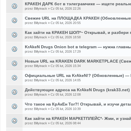
КРАКЕН ДАРК бот в тэлеграмчике — ищете реальн
przez Billyinack » Cz 05 lut, 2026 22:26
Свежие URL на ПЛОЩАДКА КРАКЕН (Обновленные)
przez Billyinack » Cz 05 lut, 2026 20:55
Как зайти на КРАКЕН ШОП*~ Открывай, и разбери 
przez Billyinack » Cz 05 lut, 2026 18:58
KrAkeN Drugs Onion bot в telegram — нужна главн
przez Billyinack » Cz 05 lut, 2026 17:29
Новые URL на KRAKEN DARK MARKETPLACE (Свеж
przez Billyinack » Cz 05 lut, 2026 15:34
Официальные URL на KrAkeN!? (Обновленные) — 
przez Billyinack » Cz 05 lut, 2026 14:05
Действующие адреса на KrAkeN Drugs (krak33.net
przez Billyinack » Cz 05 lut, 2026 12:08
Что такое на КрАкЕн Tor?! Открывай, и изучи дет
przez Billyinack » Cz 05 lut, 2026 10:39
Как зайти на КРАКЕН МАРКЕТПЛЕЙС*- Жми, и узна
przez Billyinack » Cz 05 lut, 2026 08:44