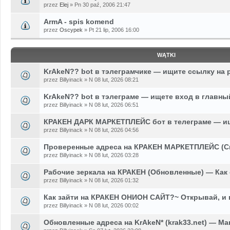
przez
Elej
» Pn 30 paź, 2006 21:47
ArmA - spis komend
przez
Oscypek
» Pt 21 lip, 2006 16:00
WĄTKI
KrAkeN?? bot в тэлеграмчике — ищите ссылку на 
przez Billyinack » N 08 lut, 2026 08:21
KrAkeN?? bot в тэлеграме — ищете вход в главны
przez Billyinack » N 08 lut, 2026 06:51
КРАКЕН ДАРК МАРКЕТПЛЕЙС бот в телеграме — ищ
przez Billyinack » N 08 lut, 2026 04:56
Проверенные адреса на КРАКЕН МАРКЕТПЛЕЙС (С
przez Billyinack » N 08 lut, 2026 03:28
Рабочие зеркала на КРАКЕН (Обновленные) — Как
przez Billyinack » N 08 lut, 2026 01:32
Как зайти на КРАКЕН ОНИОН САЙТ?~ Открывай, и
przez Billyinack » N 08 lut, 2026 00:02
Обновленные адреса на KrAkeN* (krak33.net) — Ма