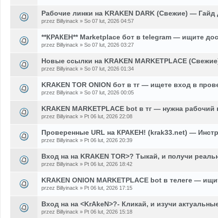
Рабочие линки на KRAKEN DARK (Свежие) — Гайд 
przez Billyinack » So 07 lut, 2026 04:57
**КРАКЕН** Marketplace бот в telegram — ищите до
przez Billyinack » So 07 lut, 2026 03:27
Новые ссылки на KRAKEN MARKETPLACE (Свежие)
przez Billyinack » So 07 lut, 2026 01:34
KRAKEN TOR ONION бот в тг — ищете вход в пров
przez Billyinack » So 07 lut, 2026 00:05
KRAKEN MARKETPLACE bot в тг — нужна рабочий 
przez Billyinack » Pt 06 lut, 2026 22:08
Проверенные URL на КРАКЕН! (krak33.net) — Инстр
przez Billyinack » Pt 06 lut, 2026 20:39
Вход на на KRAKEN TOR>? Тыкай, и получи реаль
przez Billyinack » Pt 06 lut, 2026 18:42
KRAKEN ONION MARKETPLACE bot в телеге — ищит
przez Billyinack » Pt 06 lut, 2026 17:15
Вход на на <KrAkeN>?- Кликай, и изучи актуальны
przez Billyinack » Pt 06 lut, 2026 15:18