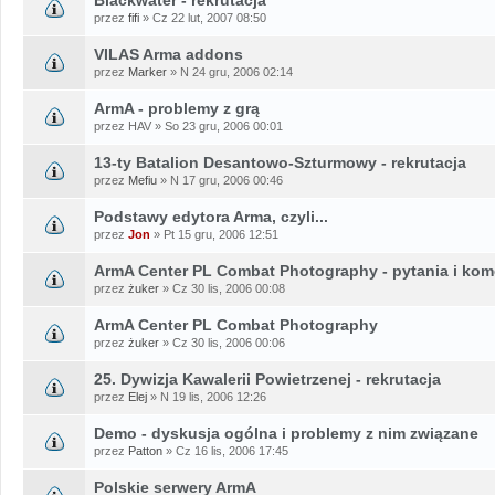
przez
fifi
» Cz 22 lut, 2007 08:50
VILAS Arma addons
przez
Marker
» N 24 gru, 2006 02:14
ArmA - problemy z grą
przez HAV » So 23 gru, 2006 00:01
13-ty Batalion Desantowo-Szturmowy - rekrutacja
przez
Mefiu
» N 17 gru, 2006 00:46
Podstawy edytora Arma, czyli...
przez
Jon
» Pt 15 gru, 2006 12:51
ArmA Center PL Combat Photography - pytania i kom
przez
żuker
» Cz 30 lis, 2006 00:08
ArmA Center PL Combat Photography
przez
żuker
» Cz 30 lis, 2006 00:06
25. Dywizja Kawalerii Powietrzenej - rekrutacja
przez
Elej
» N 19 lis, 2006 12:26
Demo - dyskusja ogólna i problemy z nim związane
przez
Patton
» Cz 16 lis, 2006 17:45
Polskie serwery ArmA