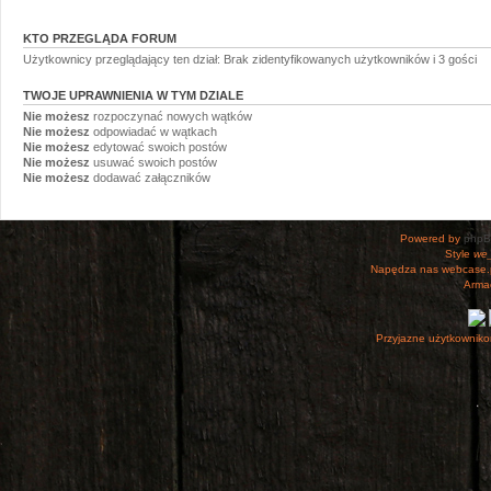
KTO PRZEGLĄDA FORUM
Użytkownicy przeglądający ten dział: Brak zidentyfikowanych użytkowników i 3 gości
TWOJE UPRAWNIENIA W TYM DZIALE
Nie możesz
rozpoczynać nowych wątków
Nie możesz
odpowiadać w wątkach
Nie możesz
edytować swoich postów
Nie możesz
usuwać swoich postów
Nie możesz
dodawać załączników
Powered by
php
Style
we_
Napędza nas webcase.
Armac
Przyjazne użytkowniko