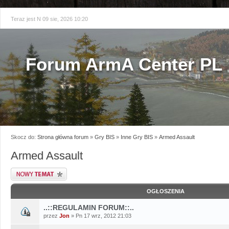
Teraz jest N 09 sie, 2026 10:20
Forum ArmA Center PL
Skocz do:
Strona główna forum
»
Gry BIS
»
Inne Gry BIS
»
Armed Assault
Armed Assault
Napisz wątek
OGŁOSZENIA
..::REGULAMIN FORUM::..
przez
Jon
» Pn 17 wrz, 2012 21:03