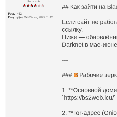
Porucznik
## Как зайти на Bl
Posty:
452
Dołączył(a):
Wt 03 cze, 2025 01:42
Если сайт не работ
ссылку.
Ниже — обновлённы
Darknet в мае-июне
---
###
Рабочие зерка
1. **Основной доме
`https://bs2web.icu/`
2. **Tor-адрес (Oni