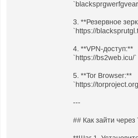
`blacksprgwerfgvear
3. **Резервное зерк
`https://blacksprutgl.
4. **VPN-доступ:**
`https://bs2web.icu/`
5. **Tor Browser:**
`https://torproject.org
---
## Как зайти через
**Шаг 1. Установите