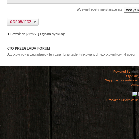
Wyświetl posty nie starsze niż:
Odpowiedz
Powrót do [ArmA II] Ogólna dyskusja
KTO PRZEGLĄDA FORUM
Użytkownicy przeglądający ten dział: Brak zidentyfikowanych użytkowników i 4 gości
Powered by
php
Style
we_
Napędza nas webcase.
Armac
Przyjazne użytkowniko