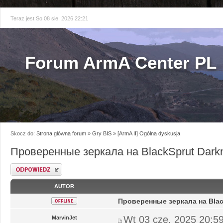
Teraz jest So 08 sie, 2026 22:21
Forum ArmA Center PL
Skocz do:
Strona główna forum
»
Gry BIS
»
[ArmA II] Ogólna dyskusja
Проверенные зеркала на BlackSprut Dark
Odpowiedz
AUTOR
Проверенные зеркала на Blac
Wt 03 cze, 2025 20:5
MarvinJet