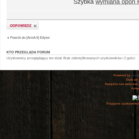
Szybka
wymiana opon 
Odpowiedz
Powrót do [ArmA II] Edytor
KTO PRZEGLĄDA FORUM
Użytkownicy przeglądający ten dział: Brak zidentyfikowanych użytkowników i 2 gości
Powered by
php
Style
we_
Napędza nas webcase.
Armac
Przyjazne użytkowniko