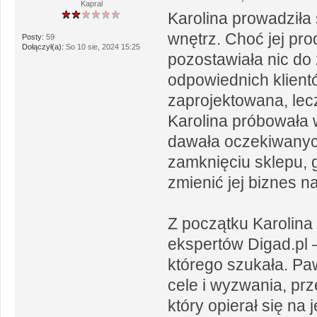
Kapral
Karolina prowadziła
wnętrz. Choć jej pro
Posty:
59
Dołączył(a):
So 10 sie, 2024 15:25
pozostawiała nic do 
odpowiednich klient
zaprojektowana, lecz
Karolina próbowała 
dawała oczekiwanych 
zamknięciu sklepu, g
zmienić jej biznes n
Z początku Karolina
ekspertów Digad.pl 
którego szukała. Paw
cele i wyzwania, prz
który opierał się na