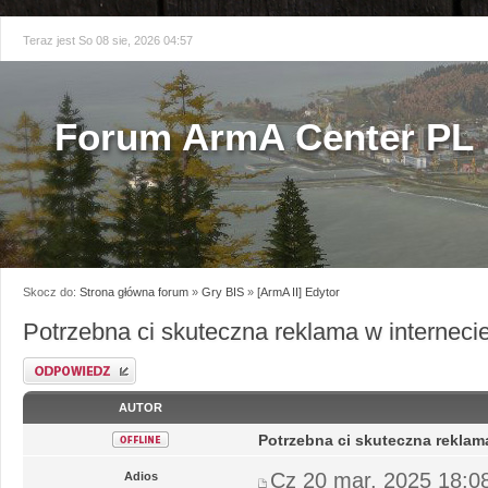
Teraz jest So 08 sie, 2026 04:57
Forum ArmA Center PL
Skocz do:
Strona główna forum
»
Gry BIS
»
[ArmA II] Edytor
Potrzebna ci skuteczna reklama w interneci
Odpowiedz
AUTOR
Potrzebna ci skuteczna reklam
Cz 20 mar, 2025 18:0
Adios