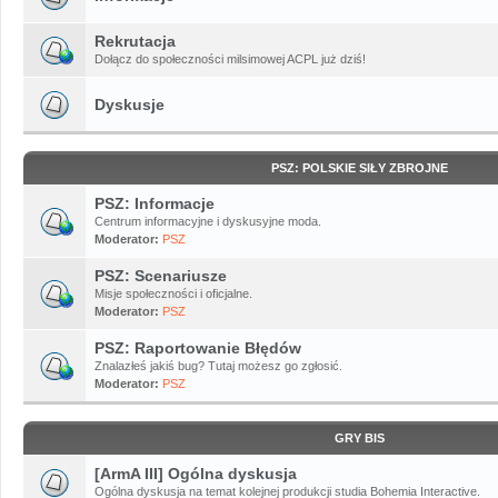
Rekrutacja
Dołącz do społeczności milsimowej ACPL już dziś!
Dyskusje
PSZ: POLSKIE SIŁY ZBROJNE
PSZ: Informacje
Centrum informacyjne i dyskusyjne moda.
Moderator:
PSZ
PSZ: Scenariusze
Misje społeczności i oficjalne.
Moderator:
PSZ
PSZ: Raportowanie Błędów
Znalazłeś jakiś bug? Tutaj możesz go zgłosić.
Moderator:
PSZ
GRY BIS
[ArmA III] Ogólna dyskusja
Ogólna dyskusja na temat kolejnej produkcji studia Bohemia Interactive.