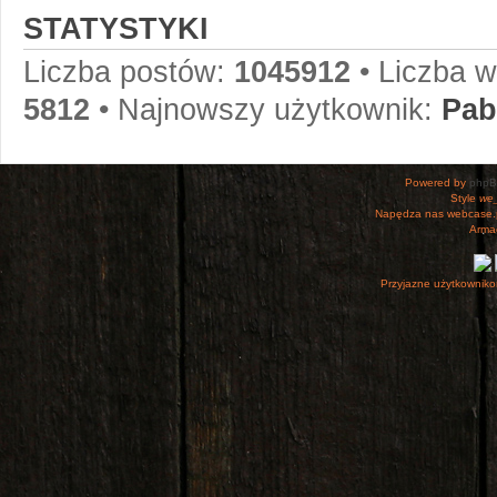
STATYSTYKI
Liczba postów:
1045912
• Liczba 
5812
• Najnowszy użytkownik:
Pab
Powered by
php
Style
we_
Napędza nas webcase.
Armac
Przyjazne użytkowniko