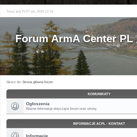
Teraz jest Pt 07 sie, 2026 12:16
Forum ArmA Center PL
Skocz do:
Strona główna forum
KOMUNIKATY
Ogłoszenia
Ważne informacje dotyczące forum oraz strony.
INFORMACJE ACPL - KONTAKT
Informacje