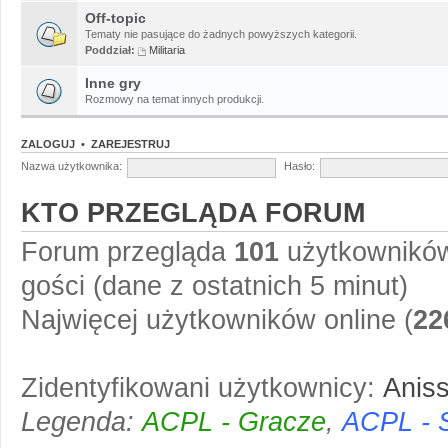
Off-topic
Tematy nie pasujące do żadnych powyższych kategorii.
Poddział:
Militaria
Inne gry
Rozmowy na temat innych produkcji.
ZALOGUJ
•
ZAREJESTRUJ
Nazwa użytkownika:
Hasło:
KTO PRZEGLĄDA FORUM
Forum przegląda
101
użytkowników 
gości (dane z ostatnich 5 minut)
Najwięcej użytkowników online (
22
Zidentyfikowani użytkownicy:
Anis
Legenda:
ACPL - Gracze
,
ACPL - 