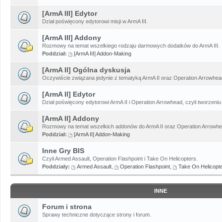
[ArmA III] Edytor
Dział poświęcony edytorowi misji w ArmA III.
[ArmA III] Addony
Rozmowy na temat wszelkiego rodzaju darmowych dodatków do ArmA III.
Poddział:
[ArmA III] Addon-Making
[ArmA II] Ogólna dyskusja
Oczywiście związana jedynie z tematyką ArmA II oraz Operation Arrowhead
[ArmA II] Edytor
Dział poświęcony edytorowi ArmA II i Operation Arrowhead, czyli tworzeniu 
[ArmA II] Addony
Rozmowy na temat wszelkich addonów do ArmA II oraz Operation Arrowhe
Poddział:
[ArmA II] Addon-Making
Inne Gry BIS
Czyli Armed Assault, Operation Flashpoint i Take On Helicopters.
Poddziały:
Armed Assault
,
Operation Flashpoint
,
Take On Helicopt
INNE
Forum i strona
Sprawy techniczne dotyczące strony i forum.