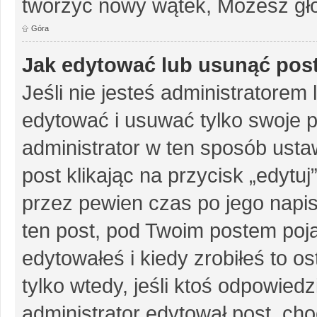
tworzyć nowy wątek, Możesz gło
Góra
Jak edytować lub usunąć pos
Jeśli nie jesteś administratore
edytować i usuwać tylko swoje pos
administrator w ten sposób ust
post klikając na przycisk „edytu
przez pewien czas po jego napisa
ten post, pod Twoim postem pojaw
edytowałeś i kiedy zrobiłeś to ost
tylko wtedy, jeśli ktoś odpowiedzi
administrator edytował post, ch