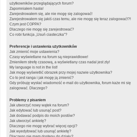
użytkowników przeglądających forum?
Zapomniałem hasła!
Zarejestrowałem się, ale nie mogę się zalogować!
Zarejestrowałem się jakiś czas temu, ale nie mogę się teraz zalogować!?!
Czym jest COPPA?
Dlaczego nie mogę się zarejestrować?
Co robi funkcja „Usuń ciasteczka”?
Preferencje i ustawienia użytkowników
Jak zmienić moje ustawienia?
Czasy wyświetlane na forum są nieprawidłowe!
Zmieniłem strefę czasową, a wyświetlany czas nadal jest zły!
My language is not in the list!
Jak mogę wyświetlić obrazek przy mojej nazwie użytkownika?
Co to jest ranga i jak mogę ją zmienić?
Gdy próbuję wysłać wiadomość e-mail do użytkownika, forum każe mi się
zalogować. Dlaczego?
Problemy z pisaniem
Jak utworzyć nowy wątek na forum?
Jak edytować lub usunąć post?
Jak dodawać podpis do moich postów?
Jak utworzyć ankietę?
Dlaczego nie mogę wybrać więcej opcji?
Jak wyedytować lub usunąć ankietę?
Dlaczego nie mam dostępu do działu?