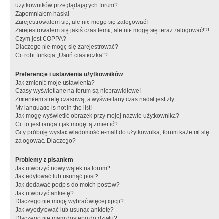
użytkowników przeglądających forum?
Zapomniałem hasła!
Zarejestrowałem się, ale nie mogę się zalogować!
Zarejestrowałem się jakiś czas temu, ale nie mogę się teraz zalogować!?!
Czym jest COPPA?
Dlaczego nie mogę się zarejestrować?
Co robi funkcja „Usuń ciasteczka”?
Preferencje i ustawienia użytkowników
Jak zmienić moje ustawienia?
Czasy wyświetlane na forum są nieprawidłowe!
Zmieniłem strefę czasową, a wyświetlany czas nadal jest zły!
My language is not in the list!
Jak mogę wyświetlić obrazek przy mojej nazwie użytkownika?
Co to jest ranga i jak mogę ją zmienić?
Gdy próbuję wysłać wiadomość e-mail do użytkownika, forum każe mi się
zalogować. Dlaczego?
Problemy z pisaniem
Jak utworzyć nowy wątek na forum?
Jak edytować lub usunąć post?
Jak dodawać podpis do moich postów?
Jak utworzyć ankietę?
Dlaczego nie mogę wybrać więcej opcji?
Jak wyedytować lub usunąć ankietę?
Dlaczego nie mam dostępu do działu?