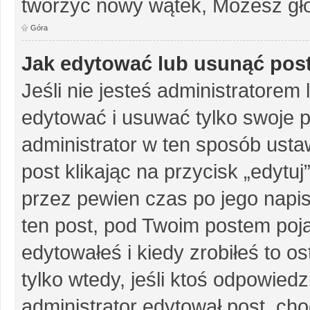
tworzyć nowy wątek, Możesz gło
Góra
Jak edytować lub usunąć pos
Jeśli nie jesteś administratore
edytować i usuwać tylko swoje pos
administrator w ten sposób ust
post klikając na przycisk „edytu
przez pewien czas po jego napisa
ten post, pod Twoim postem pojaw
edytowałeś i kiedy zrobiłeś to ost
tylko wtedy, jeśli ktoś odpowiedzi
administrator edytował post, ch