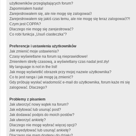
użytkowników przeglądających forum?
Zapomniałem hasła!
Zarejestrowałem się, ale nie mogę się zalogować!
Zarejestrowałem się jakiś czas temu, ale nie mogę się teraz zalogować!?!
Czym jest COPPA?
Dlaczego nie mogę się zarejestrować?
Co robi funkcja „Usuń ciasteczka”?
Preferencje i ustawienia użytkowników
Jak zmienić moje ustawienia?
Czasy wyświetlane na forum są nieprawidłowe!
Zmieniłem strefę czasową, a wyświetlany czas nadal jest zły!
My language is not in the list!
Jak mogę wyświetlić obrazek przy mojej nazwie użytkownika?
Co to jest ranga i jak mogę ją zmienić?
Gdy próbuję wysłać wiadomość e-mail do użytkownika, forum każe mi się
zalogować. Dlaczego?
Problemy z pisaniem
Jak utworzyć nowy wątek na forum?
Jak edytować lub usunąć post?
Jak dodawać podpis do moich postów?
Jak utworzyć ankietę?
Dlaczego nie mogę wybrać więcej opcji?
Jak wyedytować lub usunąć ankietę?
Dlaczego nie mam dostępu do działu?