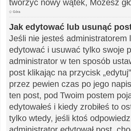
tworzyć nowy wątek, Możesz gło
Góra
Jak edytować lub usunąć pos
Jeśli nie jesteś administratore
edytować i usuwać tylko swoje pos
administrator w ten sposób ust
post klikając na przycisk „edytu
przez pewien czas po jego napisa
ten post, pod Twoim postem pojaw
edytowałeś i kiedy zrobiłeś to ost
tylko wtedy, jeśli ktoś odpowiedzi
administrator edytował post, ch