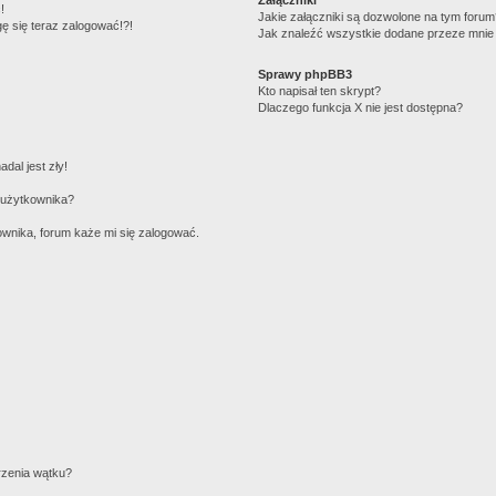
!
Jakie załączniki są dozwolone na tym foru
gę się teraz zalogować!?!
Jak znaleźć wszystkie dodane przeze mnie 
Sprawy phpBB3
Kto napisał ten skrypt?
Dlaczego funkcja X nie jest dostępna?
dal jest zły!
 użytkownika?
wnika, forum każe mi się zalogować.
rzenia wątku?