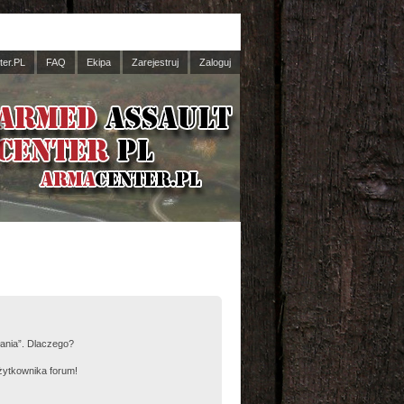
er.PL
FAQ
Ekipa
Zarejestruj
Zaloguj
łania”. Dlaczego?
żytkownika forum!