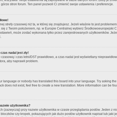
 górze stron forum. Ten panel pozwoli Ci zmienić swoje ustawienia i preferencje.
dłowe!
ej strefy czasowej niż ta, w której się znajdujesz. Jeżeli właśnie to jest problem
ła się z Twoim położeniem, np. w Europie Centralnej wybierz Środkowoeuropejski
ustawień, może zostać wykonana tylko przez zarejestrowanych użytkowników. Jeżeli 
.
czas nadal jest zły!
fę czasową i czas letni/DST prawidłowo, a czas nadal jest wyświetlany nieprawidłowo
tora, aby naprawił problem.
our language or nobody has translated this board into your language. Try asking the b
k does not exist, feel free to create a new translation. More information can be fou
 nazwie użytkownika?
ch (zazwyczaj) przy nazwie użytkownika w czasie przeglądania postów. Jeden z ni
bloczków czy kropek, pokazujących jak dużo postów użytkownik napisał lub jaki jes