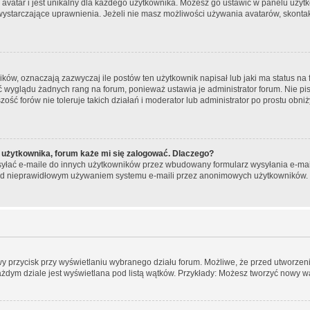
 avatar i jest unikalny dla każdego użytkownika. Możesz go ustawić w panelu użyt
wystarczające uprawnienia. Jeżeli nie masz możliwości używania avatarów, skontakt
w, oznaczają zazwyczaj ile postów ten użytkownik napisał lub jaki ma status na f
ć wyglądu żadnych rang na forum, ponieważ ustawia je administrator forum. Nie pis
zość forów nie toleruje takich działań i moderator lub administrator po prostu obni
 użytkownika, forum każe mi się zalogować. Dlaczego?
łać e-maile do innych użytkowników przez wbudowany formularz wysyłania e-maili i 
rzed nieprawidłowym używaniem systemu e-maili przez anonimowych użytkowników.
wy przycisk przy wyświetlaniu wybranego działu forum. Możliwe, że przed utworze
ażdym dziale jest wyświetlana pod listą wątków. Przykłady: Możesz tworzyć nowy w