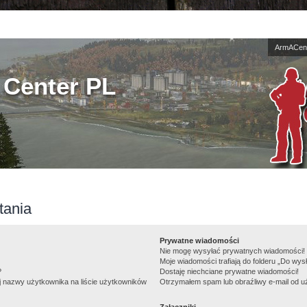
ArmACent
Center PL
tania
Prywatne wiadomości
Nie mogę wysyłać prywatnych wiadomości!
Moje wiadomości trafiają do folderu „Do wys
?
Dostaję niechciane prywatne wiadomości!
j nazwy użytkownika na liście użytkowników
Otrzymałem spam lub obraźliwy e-mail od u
Załączniki