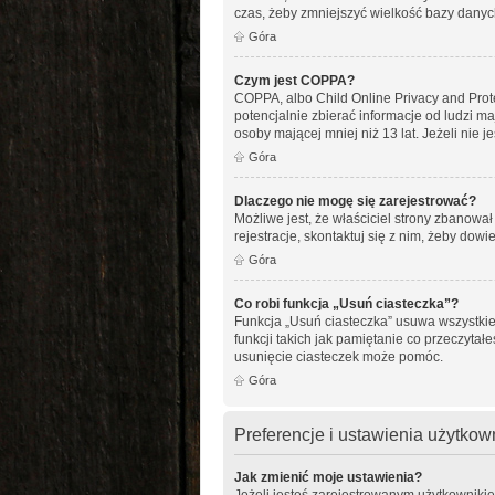
czas, żeby zmniejszyć wielkość bazy danych
Góra
Czym jest COPPA?
COPPA, albo Child Online Privacy and Pro
potencjalnie zbierać informacje od ludzi m
osoby mającej mniej niż 13 lat. Jeżeli nie 
Góra
Dlaczego nie mogę się zarejestrować?
Możliwe jest, że właściciel strony zbanowa
rejestracje, skontaktuj się z nim, żeby dowi
Góra
Co robi funkcja „Usuń ciasteczka”?
Funkcja „Usuń ciasteczka” usuwa wszystkie
funkcji takich jak pamiętanie co przeczytał
usunięcie ciasteczek może pomóc.
Góra
Preferencje i ustawienia użytko
Jak zmienić moje ustawienia?
Jeżeli jesteś zarejestrowanym użytkowniki