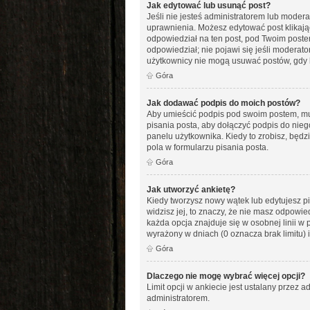
Jak edytować lub usunąć post?
Jeśli nie jesteś administratorem lub modera
uprawnienia. Możesz edytować post klikając
odpowiedział na ten post, pod Twoim postem po
odpowiedział; nie pojawi się jeśli moderato
użytkownicy nie mogą usuwać postów, gdy k
Góra
Jak dodawać podpis do moich postów?
Aby umieścić podpis pod swoim postem, mus
pisania posta, aby dołączyć podpis do ni
panelu użytkownika. Kiedy to zrobisz, bę
pola w formularzu pisania posta.
Góra
Jak utworzyć ankietę?
Kiedy tworzysz nowy wątek lub edytujesz pie
widzisz jej, to znaczy, że nie masz odpowi
każda opcja znajduje się w osobnej linii w 
wyrażony w dniach (0 oznacza brak limitu)
Góra
Dlaczego nie mogę wybrać więcej opcji?
Limit opcji w ankiecie jest ustalany przez ad
administratorem.