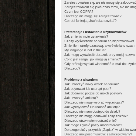
Zarejestrowałem się, ale nie mogę się zalogować
Zarejestrowałem się jakiś czas temu, ale nie mo
Czym jest COPPA?
Dlaczego nie mogę się zarejestrować?
Co robi funkcja „Usuń ciasteczka”?
Preferencje i ustawienia użytkowników
Jak zmienić moje ustawienia?
Czasy wyświetlane na forum są nieprawidłowe!
Zmieniłem strefę czasową, a wyświetlany czas na
My language is not in the list!
Jak mogę wyświetlić obrazek przy mojej nazwie
Co to jest ranga i jak mogę ją zmienić?
Gdy próbuję wysłać wiadomość e-mail do użytko
Dlaczego?
Problemy z pisaniem
Jak utworzyć nowy wątek na forum?
Jak edytować lub usunąć post?
Jak dodawać podpis do moich postów?
Jak utworzyć ankietę?
Dlaczego nie mogę wybrać więcej opcji?
Jak wyedytować lub usunąć ankietę?
Dlaczego nie mam dostępu do działu?
Dlaczego nie mogę dodawać załączników?
Dlaczego otrzymałem ostrzeżenie?
Jak mogę zgłosić posty moderatorowi?
Do czego służy przycisk „Zapisz” w widoku two
Dlaczego mój post musi być zaakceptowany?