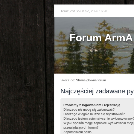
Teraz jest So 08 sie, 2026 16:20
Forum ArmA 
Skocz do:
Strona główna forum
Najczęściej zadawane py
Problemy z logowaniem i rejestracją
Dlaczego nie mogę się zalogować?
Dlaczego w ogóle muszę się rejestrować?
Dlaczego jestem automatycznie wylogowywany
W jaki sposób mogę zapobiec wyświetlaniu moje
przeglądających forum?
Zapomniałem hasła!