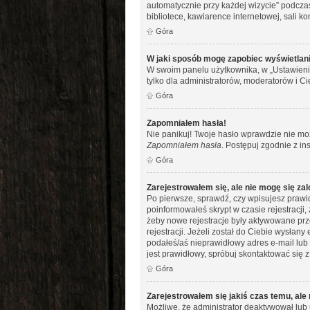
automatycznie przy każdej wizycie” podczas
bibliotece, kawiarence internetowej, sali kom
Góra
W jaki sposób mogę zapobiec wyświetlani
W swoim panelu użytkownika, w „Ustawieni
tylko dla administratorów, moderatorów i Ci
Góra
Zapomniałem hasła!
Nie panikuj! Twoje hasło wprawdzie nie moż
Zapomniałem hasła
. Postępuj zgodnie z i
Góra
Zarejestrowałem się, ale nie mogę się za
Po pierwsze, sprawdź, czy wpisujesz prawid
poinformowałeś skrypt w czasie rejestracji,
żeby nowe rejestracje były aktywowane prz
rejestracji. Jeżeli został do Ciebie wysłan
podałeś/aś nieprawidłowy adres e-mail lub 
jest prawidłowy, spróbuj skontaktować się z
Góra
Zarejestrowałem się jakiś czas temu, ale
Możliwe, że administrator deaktywował lub 