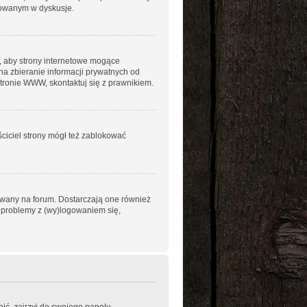
ażowanym w dyskusje.
, aby strony internetowe mogące
na zbieranie informacji prywatnych od
stronie WWW, skontaktuj się z prawnikiem.
ściciel strony mógł też zablokować
owany na forum. Dostarczają one również
sz problemy z (wy)logowaniem się,
ić, zajrzyj do swojego panelu