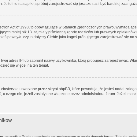
. Jeżeli to nastąpiło, spróbuj zarejestrować się jeszcze raz i być bardziej zaang
tection Act of 1998, to obowiązujące w Stanach Zjednoczonych prawo, wymagające
ających mniej niż 13 lat, miały piśmienną zgodę rodziców lub prawnych opiekunów 
jesteś pewny/a, czy to dotyczy Ciebie jako kogoś próbującego zarejestrować się na 
ł Twój adres IP lub zabronił nazwy użytkownika, którą próbujesz zarejestrować. Wła
edzieć się więcej na ten temat.
 ciasteczka utworzone przez skrypt phpBB, które powodują, że jesteś nadal zalog
eś, a czego nie, jeżeli zostały one włączone przez administratora forum. Jeżeli ma
wników
em, wszystkie Twoje ustawienia są zapisywane w bazie danych forum. Żeby je zmien