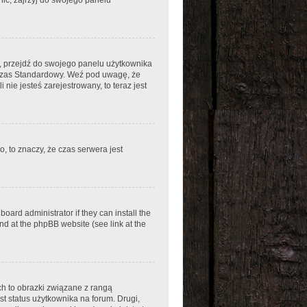
em, przejdź do swojego panelu użytkownika
 Czas Standardowy. Weź pod uwagę, że
nie jesteś zarejestrowany, to teraz jest
, to znaczy, że czas serwera jest
oard administrator if they can install the
nd at the phpBB website (see link at the
ch to obrazki związane z rangą
t status użytkownika na forum. Drugi,