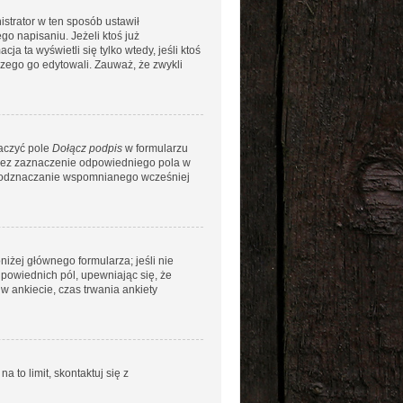
istrator w ten sposób ustawił
go napisaniu. Jeżeli ktoś już
ja ta wyświetli się tylko wtedy, jeśli ktoś
aczego go edytowali. Zauważ, że zwykli
naczyć pole
Dołącz podpis
w formularzu
rzez zaznaczenie odpowiedniego pola w
ez odznaczanie wspomnianego wcześniej
niżej głównego formularza; jeśli nie
dpowiednich pól, upewniając się, że
w ankiecie, czas trwania ankiety
a to limit, skontaktuj się z