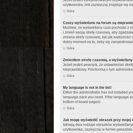
użytkownika; link zazwyczaj znajduje się na
Góra
Czasy wyświetlane na forum są nieprawi
Możliwe, że wyświetlany czas pochodzi z inn
i zmień swoją strefę czasową, aby zgadza
zmiana strefy czasowej, tak jak większości 
dobry moment na to, żeby się zarejestrować
Góra
Zmieniłem strefę czasową, a wyświetlany 
Jeżeli jesteś pewny/a, że ustawiłeś/aś stre
nieprawidłowy. Poinformuj o tym administra
Góra
My language is not in the list!
Either the administrator has not installed y
language pack you need. If the language pac
bottom of board pages).
Góra
Jak mogę wyświetlić obrazek przy mojej
Istnieją dwa rodzaje obrazków wyświetlany
użytkownika, zazwyczaj w formie gwiazdek, 