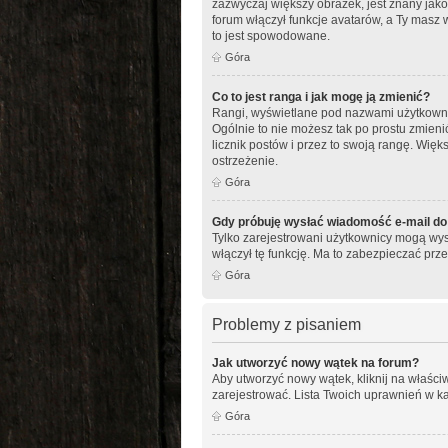
zazwyczaj większy obrazek, jest znany jako
forum włączył funkcje avatarów, a Ty masz 
to jest spowodowane.
Góra
Co to jest ranga i jak mogę ją zmienić?
Rangi, wyświetlane pod nazwami użytkownikó
Ogólnie to nie możesz tak po prostu zmieni
licznik postów i przez to swoją rangę. Więks
ostrzeżenie.
Góra
Gdy próbuję wysłać wiadomość e-mail do
Tylko zarejestrowani użytkownicy mogą wysy
włączył tę funkcję. Ma to zabezpieczać p
Góra
Problemy z pisaniem
Jak utworzyć nowy wątek na forum?
Aby utworzyć nowy wątek, kliknij na właści
zarejestrować. Lista Twoich uprawnień w k
Góra