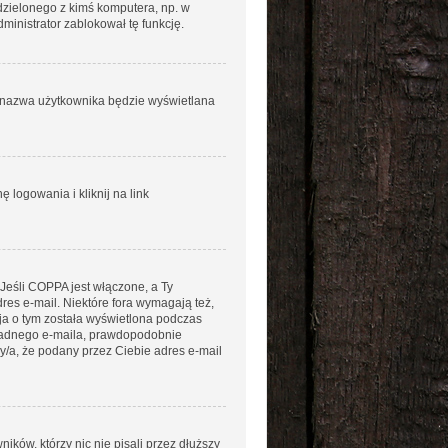
łdzielonego z kimś komputera, np. w
administrator zablokował tę funkcję.
ja nazwa użytkownika będzie wyświetlana
logowania i kliknij na link
 Jeśli COPPA jest włączone, a Ty
dres e-mail. Niektóre fora wymagają też,
ja o tym została wyświetlona podczas
aś żadnego e-maila, prawdopodobnie
ny/a, że podany przez Ciebie adres e-mail
ków, którzy nic nie pisali przez dłuższy