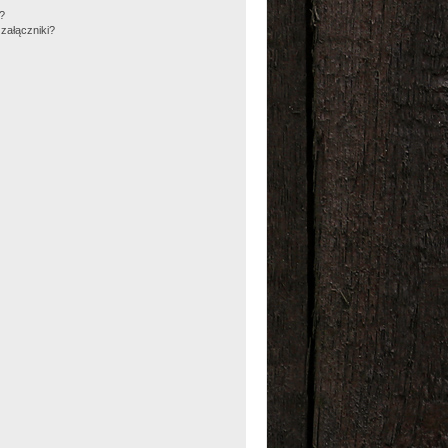
m?
załączniki?