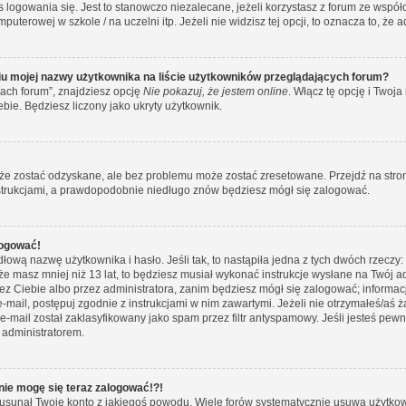
 logowania się. Jest to stanowczo niezalecane, jeżeli korzystasz z forum ze wspó
puterowej w szkole / na uczelni itp. Jeżeli nie widzisz tej opcji, to oznacza to, że 
u mojej nazwy użytkownika na liście użytkowników przeglądających forum?
ach forum”, znajdziesz opcję
Nie pokazuj, że jestem online
. Włącz tę opcję i Two
ebie. Będziesz liczony jako ukryty użytkownik.
e zostać odzyskane, ale bez problemu może zostać zresetowane. Przejdź na stronę 
nstrukcjami, a prawdopodobnie niedługo znów będziesz mógł się zalogować.
logować!
łową nazwę użytkownika i hasło. Jeśli tak, to nastąpiła jedna z tych dwóch rzeczy:
 że masz mniej niż 13 lat, to będziesz musiał wykonać instrukcje wysłane na Twój a
ez Ciebie albo przez administratora, zanim będziesz mógł się zalogować; informac
y e-mail, postępuj zgodnie z instrukcjami w nim zawartymi. Jeżeli nie otrzymałeś/
e-mail został zaklasyfikowany jako spam przez filtr antyspamowy. Jeśli jesteś pew
 administratorem.
 nie mogę się teraz zalogować!?!
usunął Twoje konto z jakiegoś powodu. Wiele forów systematycznie usuwa użytkowni