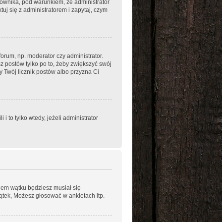
kownika, pod warunkiem, że administrator
uj się z administratorem i zapytaj, czym
orum, np. moderator czy administrator.
z postów tylko po to, żeby zwiększyć swój
ży Twój licznik postów albo przyzna Ci
to tylko wtedy, jeżeli administrator
niem wątku będziesz musiał się
ątek, Możesz głosować w ankietach itp.