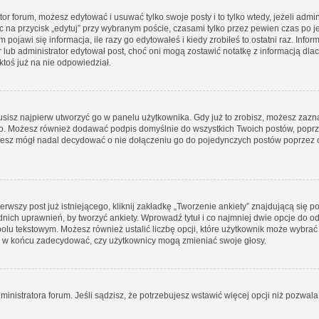
tor forum, możesz edytować i usuwać tylko swoje posty i to tylko wtedy, jeżeli admin
 na przycisk „edytuj” przy wybranym poście, czasami tylko przez pewien czas po je
jawi się informacja, ile razy go edytowałeś i kiedy zrobiłeś to ostatni raz. Informac
r lub administrator edytował post, choć oni mogą zostawić notatkę z informacją dl
toś już na nie odpowiedział.
isz najpierw utworzyć go w panelu użytkownika. Gdy już to zrobisz, możesz zaz
ego. Możesz również dodawać podpis domyślnie do wszystkich Twoich postów, pop
dziesz mógł nadal decydować o nie dołączeniu go do pojedynczych postów poprz
rwszy post już istniejącego, kliknij zakładkę „Tworzenie ankiety” znajdującą się po
ednich uprawnień, by tworzyć ankiety. Wprowadź tytuł i co najmniej dwie opcje do o
polu tekstowym. Możesz również ustalić liczbę opcji, które użytkownik może wybrać 
 i w końcu zadecydować, czy użytkownicy mogą zmieniać swoje głosy.
ministratora forum. Jeśli sądzisz, że potrzebujesz wstawić więcej opcji niż pozwala n