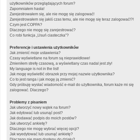
użytkowników przeglądających forum?
Zapomniałem hasła!
Zarejestrowałem się, ale nie mogę się zalogować!
Zarejestrowałem się jakiś czas temu, ale nie mogę się teraz zalogować!?!
Czym jest COPPA?
Dlaczego nie mogę się zarejestrować?
Co robi funkcja „Usuń ciasteczka”?
Preferencje i ustawienia użytkowników
Jak zmienić moje ustawienia?
Czasy wyświetlane na forum są nieprawidłowe!
Zmieniłem strefę czasową, a wyświetlany czas nadal jest zły!
My language is not in the list!
Jak mogę wyświetlić obrazek przy mojej nazwie użytkownika?
Co to jest ranga i jak mogę ją zmienić?
Gdy próbuję wysłać wiadomość e-mail do użytkownika, forum każe mi się
zalogować. Dlaczego?
Problemy z pisaniem
Jak utworzyć nowy wątek na forum?
Jak edytować lub usunąć post?
Jak dodawać podpis do moich postów?
Jak utworzyć ankietę?
Dlaczego nie mogę wybrać więcej opcji?
Jak wyedytować lub usunąć ankietę?
Dlaczego nie mam dostępu do działu?