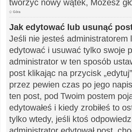
tworzyć nowy wątek, Możesz gło
Góra
Jak edytować lub usunąć pos
Jeśli nie jesteś administratore
edytować i usuwać tylko swoje pos
administrator w ten sposób ust
post klikając na przycisk „edytu
przez pewien czas po jego napisa
ten post, pod Twoim postem pojaw
edytowałeś i kiedy zrobiłeś to ost
tylko wtedy, jeśli ktoś odpowiedzi
administrator edytował post, ch