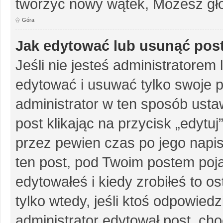
tworzyć nowy wątek, Możesz gło
Góra
Jak edytować lub usunąć pos
Jeśli nie jesteś administratore
edytować i usuwać tylko swoje pos
administrator w ten sposób ust
post klikając na przycisk „edytu
przez pewien czas po jego napisa
ten post, pod Twoim postem pojaw
edytowałeś i kiedy zrobiłeś to ost
tylko wtedy, jeśli ktoś odpowiedzi
administrator edytował post, ch