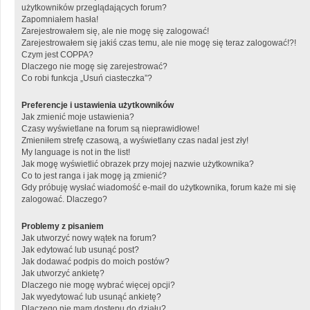
użytkowników przeglądających forum?
Zapomniałem hasła!
Zarejestrowałem się, ale nie mogę się zalogować!
Zarejestrowałem się jakiś czas temu, ale nie mogę się teraz zalogować!?!
Czym jest COPPA?
Dlaczego nie mogę się zarejestrować?
Co robi funkcja „Usuń ciasteczka”?
Preferencje i ustawienia użytkowników
Jak zmienić moje ustawienia?
Czasy wyświetlane na forum są nieprawidłowe!
Zmieniłem strefę czasową, a wyświetlany czas nadal jest zły!
My language is not in the list!
Jak mogę wyświetlić obrazek przy mojej nazwie użytkownika?
Co to jest ranga i jak mogę ją zmienić?
Gdy próbuję wysłać wiadomość e-mail do użytkownika, forum każe mi się
zalogować. Dlaczego?
Problemy z pisaniem
Jak utworzyć nowy wątek na forum?
Jak edytować lub usunąć post?
Jak dodawać podpis do moich postów?
Jak utworzyć ankietę?
Dlaczego nie mogę wybrać więcej opcji?
Jak wyedytować lub usunąć ankietę?
Dlaczego nie mam dostępu do działu?