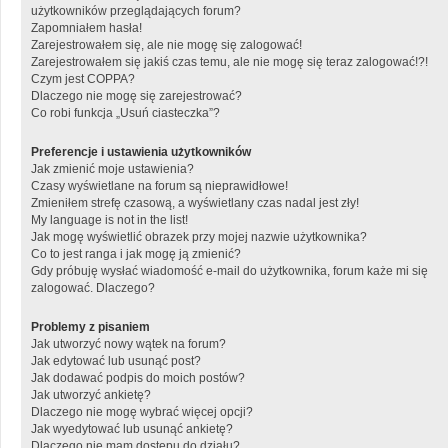
użytkowników przeglądających forum?
Zapomniałem hasła!
Zarejestrowałem się, ale nie mogę się zalogować!
Zarejestrowałem się jakiś czas temu, ale nie mogę się teraz zalogować!?!
Czym jest COPPA?
Dlaczego nie mogę się zarejestrować?
Co robi funkcja „Usuń ciasteczka”?
Preferencje i ustawienia użytkowników
Jak zmienić moje ustawienia?
Czasy wyświetlane na forum są nieprawidłowe!
Zmieniłem strefę czasową, a wyświetlany czas nadal jest zły!
My language is not in the list!
Jak mogę wyświetlić obrazek przy mojej nazwie użytkownika?
Co to jest ranga i jak mogę ją zmienić?
Gdy próbuję wysłać wiadomość e-mail do użytkownika, forum każe mi się
zalogować. Dlaczego?
Problemy z pisaniem
Jak utworzyć nowy wątek na forum?
Jak edytować lub usunąć post?
Jak dodawać podpis do moich postów?
Jak utworzyć ankietę?
Dlaczego nie mogę wybrać więcej opcji?
Jak wyedytować lub usunąć ankietę?
Dlaczego nie mam dostępu do działu?