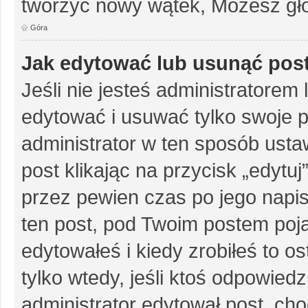
tworzyć nowy wątek, Możesz gło
Góra
Jak edytować lub usunąć pos
Jeśli nie jesteś administratore
edytować i usuwać tylko swoje pos
administrator w ten sposób ust
post klikając na przycisk „edytu
przez pewien czas po jego napisa
ten post, pod Twoim postem pojaw
edytowałeś i kiedy zrobiłeś to ost
tylko wtedy, jeśli ktoś odpowiedzi
administrator edytował post, ch