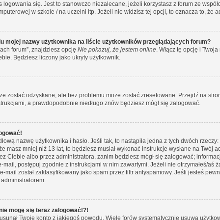
 logowania się. Jest to stanowczo niezalecane, jeżeli korzystasz z forum ze wspó
puterowej w szkole / na uczelni itp. Jeżeli nie widzisz tej opcji, to oznacza to, że 
u mojej nazwy użytkownika na liście użytkowników przeglądających forum?
ach forum”, znajdziesz opcję
Nie pokazuj, że jestem online
. Włącz tę opcję i Two
ebie. Będziesz liczony jako ukryty użytkownik.
e zostać odzyskane, ale bez problemu może zostać zresetowane. Przejdź na stronę 
nstrukcjami, a prawdopodobnie niedługo znów będziesz mógł się zalogować.
logować!
łową nazwę użytkownika i hasło. Jeśli tak, to nastąpiła jedna z tych dwóch rzeczy:
 że masz mniej niż 13 lat, to będziesz musiał wykonać instrukcje wysłane na Twój a
ez Ciebie albo przez administratora, zanim będziesz mógł się zalogować; informac
y e-mail, postępuj zgodnie z instrukcjami w nim zawartymi. Jeżeli nie otrzymałeś/
e-mail został zaklasyfikowany jako spam przez filtr antyspamowy. Jeśli jesteś pew
 administratorem.
 nie mogę się teraz zalogować!?!
usunął Twoje konto z jakiegoś powodu. Wiele forów systematycznie usuwa użytkowni