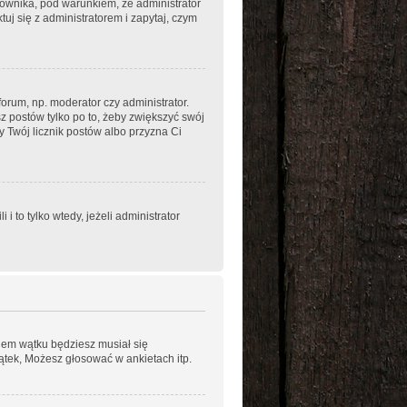
kownika, pod warunkiem, że administrator
uj się z administratorem i zapytaj, czym
orum, np. moderator czy administrator.
z postów tylko po to, żeby zwiększyć swój
ży Twój licznik postów albo przyzna Ci
to tylko wtedy, jeżeli administrator
niem wątku będziesz musiał się
ątek, Możesz głosować w ankietach itp.