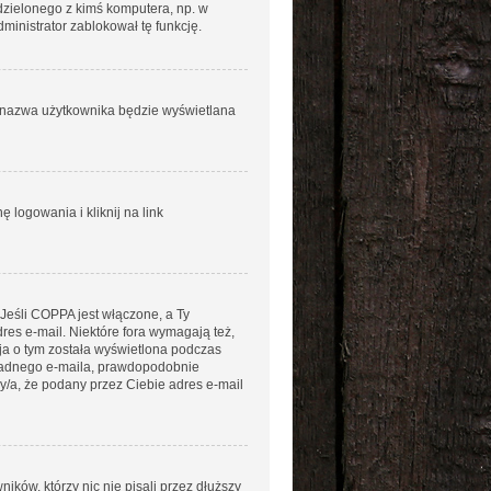
łdzielonego z kimś komputera, np. w
administrator zablokował tę funkcję.
ja nazwa użytkownika będzie wyświetlana
logowania i kliknij na link
 Jeśli COPPA jest włączone, a Ty
dres e-mail. Niektóre fora wymagają też,
ja o tym została wyświetlona podczas
aś żadnego e-maila, prawdopodobnie
ny/a, że podany przez Ciebie adres e-mail
ków, którzy nic nie pisali przez dłuższy