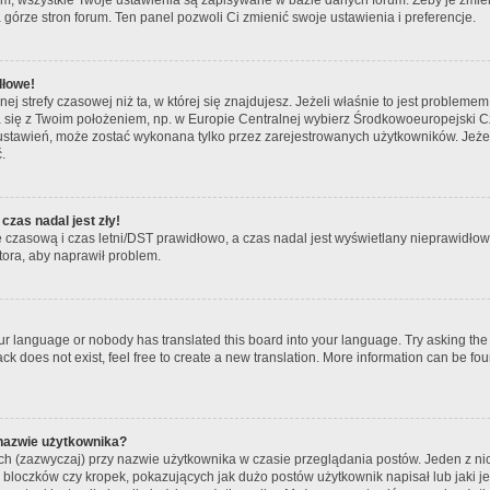
 górze stron forum. Ten panel pozwoli Ci zmienić swoje ustawienia i preferencje.
dłowe!
ej strefy czasowej niż ta, w której się znajdujesz. Jeżeli właśnie to jest problem
ła się z Twoim położeniem, np. w Europie Centralnej wybierz Środkowoeuropejski
ustawień, może zostać wykonana tylko przez zarejestrowanych użytkowników. Jeżeli 
.
czas nadal jest zły!
fę czasową i czas letni/DST prawidłowo, a czas nadal jest wyświetlany nieprawidłowo
tora, aby naprawił problem.
our language or nobody has translated this board into your language. Try asking the b
k does not exist, feel free to create a new translation. More information can be fou
 nazwie użytkownika?
ch (zazwyczaj) przy nazwie użytkownika w czasie przeglądania postów. Jeden z ni
bloczków czy kropek, pokazujących jak dużo postów użytkownik napisał lub jaki jes