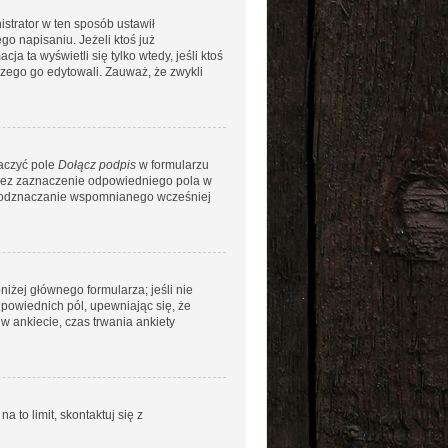
istrator w ten sposób ustawił
go napisaniu. Jeżeli ktoś już
ja ta wyświetli się tylko wtedy, jeśli ktoś
aczego go edytowali. Zauważ, że zwykli
naczyć pole
Dołącz podpis
w formularzu
rzez zaznaczenie odpowiedniego pola w
ez odznaczanie wspomnianego wcześniej
niżej głównego formularza; jeśli nie
dpowiednich pól, upewniając się, że
w ankiecie, czas trwania ankiety
a to limit, skontaktuj się z