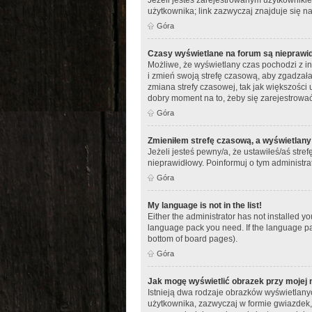
użytkownika; link zazwyczaj znajduje się na
Góra
Czasy wyświetlane na forum są nieprawi
Możliwe, że wyświetlany czas pochodzi z inn
i zmień swoją strefę czasową, aby zgadza
zmiana strefy czasowej, tak jak większości 
dobry moment na to, żeby się zarejestrować
Góra
Zmieniłem strefę czasową, a wyświetlany 
Jeżeli jesteś pewny/a, że ustawiłeś/aś stre
nieprawidłowy. Poinformuj o tym administra
Góra
My language is not in the list!
Either the administrator has not installed y
language pack you need. If the language pac
bottom of board pages).
Góra
Jak mogę wyświetlić obrazek przy mojej
Istnieją dwa rodzaje obrazków wyświetlany
użytkownika, zazwyczaj w formie gwiazdek, 