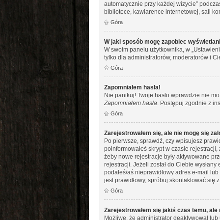
automatycznie przy każdej wizycie” podczas
bibliotece, kawiarence internetowej, sali kom
Góra
W jaki sposób mogę zapobiec wyświetlani
W swoim panelu użytkownika, w „Ustawieni
tylko dla administratorów, moderatorów i Ci
Góra
Zapomniałem hasła!
Nie panikuj! Twoje hasło wprawdzie nie moż
Zapomniałem hasła
. Postępuj zgodnie z i
Góra
Zarejestrowałem się, ale nie mogę się za
Po pierwsze, sprawdź, czy wpisujesz prawid
poinformowałeś skrypt w czasie rejestracji,
żeby nowe rejestracje były aktywowane prz
rejestracji. Jeżeli został do Ciebie wysłan
podałeś/aś nieprawidłowy adres e-mail lub 
jest prawidłowy, spróbuj skontaktować się z
Góra
Zarejestrowałem się jakiś czas temu, ale
Możliwe, że administrator deaktywował lub 