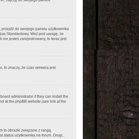
em, przejdź do swojego panelu użytkownika
 Czas Standardowy. Weź pod uwagę, że
nie jesteś zarejestrowany, to teraz jest
, to znaczy, że czas serwera jest
oard administrator if they can install the
nd at the phpBB website (see link at the
ch to obrazki związane z rangą
t status użytkownika na forum. Drugi,