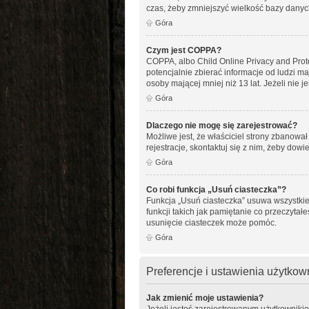
czas, żeby zmniejszyć wielkość bazy danych
Góra
Czym jest COPPA?
COPPA, albo Child Online Privacy and Pro
potencjalnie zbierać informacje od ludzi m
osoby mającej mniej niż 13 lat. Jeżeli nie 
Góra
Dlaczego nie mogę się zarejestrować?
Możliwe jest, że właściciel strony zbanowa
rejestracje, skontaktuj się z nim, żeby dowi
Góra
Co robi funkcja „Usuń ciasteczka”?
Funkcja „Usuń ciasteczka” usuwa wszystkie
funkcji takich jak pamiętanie co przeczytał
usunięcie ciasteczek może pomóc.
Góra
Preferencje i ustawienia użytko
Jak zmienić moje ustawienia?
Jeżeli jesteś zarejestrowanym użytkowniki