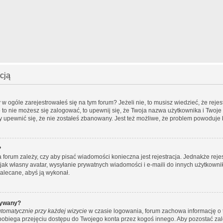
cją
 ogóle zarejestrowałeś się na tym forum? Jeżeli nie, to musisz wiedzieć, że rejest
o to nie możesz się zalogować, to upewnij się, że Twoja nazwa użytkownika i Twoje 
by upewnić się, że nie zostałeś zbanowany. Jest też możliwe, że problem powoduje 
?
ra forum zależy, czy aby pisać wiadomości konieczna jest rejestracja. Jednakże rej
 jak własny avatar, wysyłanie prywatnych wiadomości i e-maili do innych użytkowni
 zalecane, abyś ją wykonał.
wywany?
tomatycznie przy każdej wizycie
w czasie logowania, forum zachowa informację o t
apobiega przejęciu dostępu do Twojego konta przez kogoś innego. Aby pozostać z