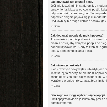
Jak edytować lub usunąć post?
Jeśli nie jesteś administratorem lub modera
uprawnienia. Możesz edytować post klikając
odpowiedział na ten post, pod Twoim postem po
odpowiedział; nie pojawi się jeśli moderato
użytkownicy nie mogą usuwać postów, gdy k
Góra
Jak dodawać podpis do moich postów?
Aby umieścić podpis pod swoim postem, mus
pisania posta, aby dołączyć podpis do ni
panelu użytkownika. Kiedy to zrobisz, bę
pola w formularzu pisania posta.
Góra
Jak utworzyć ankietę?
Kiedy tworzysz nowy wątek lub edytujesz pie
widzisz jej, to znaczy, że nie masz odpowi
każda opcja znajduje się w osobnej linii w 
wyrażony w dniach (0 oznacza brak limitu)
Góra
Dlaczego nie mogę wybrać więcej opcji?
Limit opcji w ankiecie jest ustalany przez ad
administratorem.