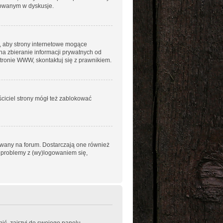
ażowanym w dyskusje.
, aby strony internetowe mogące
na zbieranie informacji prywatnych od
stronie WWW, skontaktuj się z prawnikiem.
ściciel strony mógł też zablokować
owany na forum. Dostarczają one również
sz problemy z (wy)logowaniem się,
ić, zajrzyj do swojego panelu