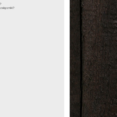
m?
załączniki?