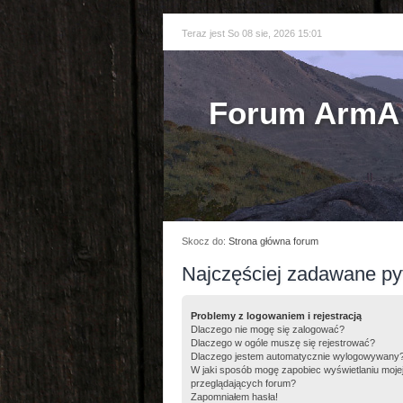
Teraz jest So 08 sie, 2026 15:01
Forum ArmA 
Skocz do:
Strona główna forum
Najczęściej zadawane py
Problemy z logowaniem i rejestracją
Dlaczego nie mogę się zalogować?
Dlaczego w ogóle muszę się rejestrować?
Dlaczego jestem automatycznie wylogowywany
W jaki sposób mogę zapobiec wyświetlaniu moje
przeglądających forum?
Zapomniałem hasła!