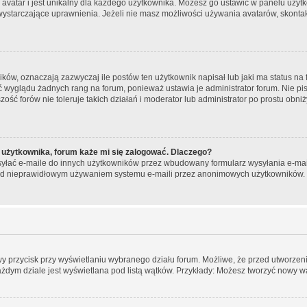
 avatar i jest unikalny dla każdego użytkownika. Możesz go ustawić w panelu użyt
wystarczające uprawnienia. Jeżeli nie masz możliwości używania avatarów, skontakt
w, oznaczają zazwyczaj ile postów ten użytkownik napisał lub jaki ma status na f
ć wyglądu żadnych rang na forum, ponieważ ustawia je administrator forum. Nie pis
zość forów nie toleruje takich działań i moderator lub administrator po prostu obni
 użytkownika, forum każe mi się zalogować. Dlaczego?
łać e-maile do innych użytkowników przez wbudowany formularz wysyłania e-maili i 
rzed nieprawidłowym używaniem systemu e-maili przez anonimowych użytkowników.
wy przycisk przy wyświetlaniu wybranego działu forum. Możliwe, że przed utworze
ażdym dziale jest wyświetlana pod listą wątków. Przykłady: Możesz tworzyć nowy w