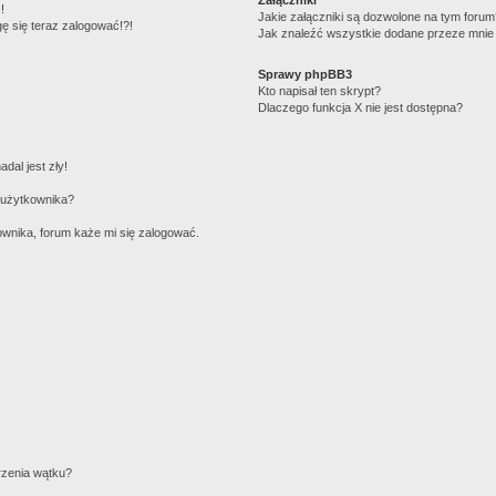
!
Jakie załączniki są dozwolone na tym foru
gę się teraz zalogować!?!
Jak znaleźć wszystkie dodane przeze mnie 
Sprawy phpBB3
Kto napisał ten skrypt?
Dlaczego funkcja X nie jest dostępna?
dal jest zły!
 użytkownika?
wnika, forum każe mi się zalogować.
rzenia wątku?