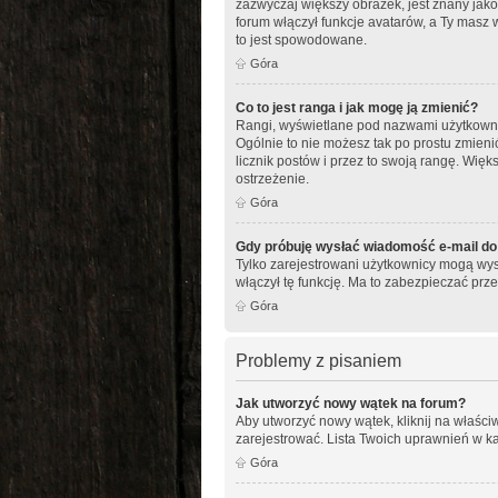
zazwyczaj większy obrazek, jest znany jako
forum włączył funkcje avatarów, a Ty masz 
to jest spowodowane.
Góra
Co to jest ranga i jak mogę ją zmienić?
Rangi, wyświetlane pod nazwami użytkownikó
Ogólnie to nie możesz tak po prostu zmieni
licznik postów i przez to swoją rangę. Więks
ostrzeżenie.
Góra
Gdy próbuję wysłać wiadomość e-mail do
Tylko zarejestrowani użytkownicy mogą wysy
włączył tę funkcję. Ma to zabezpieczać p
Góra
Problemy z pisaniem
Jak utworzyć nowy wątek na forum?
Aby utworzyć nowy wątek, kliknij na właści
zarejestrować. Lista Twoich uprawnień w k
Góra