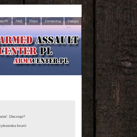
er.PL
FAQ
Ekipa
Zarejestruj
Zaloguj
łania”. Dlaczego?
żytkownika forum!