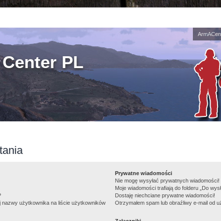
ArmACent
Center PL
tania
Prywatne wiadomości
Nie mogę wysyłać prywatnych wiadomości!
Moje wiadomości trafiają do folderu „Do wys
?
Dostaję niechciane prywatne wiadomości!
j nazwy użytkownika na liście użytkowników
Otrzymałem spam lub obraźliwy e-mail od u
Załączniki