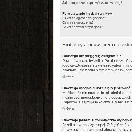
Jak mogę przesunąć swój wątek w górę?
Formatowanie i rodzaje wątków
Czym są ogłoszenia globalne?
Czym są ogłoszenia?
Czym są wątki przyklejone?
Problemy z logowaniem i rejestra
Dlaczego nie mogę się zalogować?
Powodów może być kilka. Po pierwsze: Czy w
logować. A jeżeli się zarejestrowałeś i mim
skontaktuj się z administratorem forum, że
Góra
Dlaczego w ogóle muszę się rejestrować
Możliwe, że nie musisz, to od administrato
możliwości niedostępnych dla gości, takich
Rejestracja zajmuje tylko chwilę, więc jest
Góra
Dlaczego jestem automatycznie wylogo
Jeżeli nie zaznaczysz opcji
Zaloguj mnie au
ustawiony przez administratora czas. To z