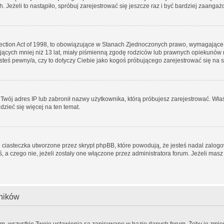
. Jeżeli to nastąpiło, spróbuj zarejestrować się jeszcze raz i być bardziej zaang
tection Act of 1998, to obowiązujące w Stanach Zjednoczonych prawo, wymagające
ających mniej niż 13 lat, miały piśmienną zgodę rodziców lub prawnych opiekunów 
jesteś pewny/a, czy to dotyczy Ciebie jako kogoś próbującego zarejestrować się na 
ł Twój adres IP lub zabronił nazwy użytkownika, którą próbujesz zarejestrować. Wła
edzieć się więcej na ten temat.
 ciasteczka utworzone przez skrypt phpBB, które powodują, że jesteś nadal zalog
eś, a czego nie, jeżeli zostały one włączone przez administratora forum. Jeżeli ma
wników
em, wszystkie Twoje ustawienia są zapisywane w bazie danych forum. Żeby je zmien