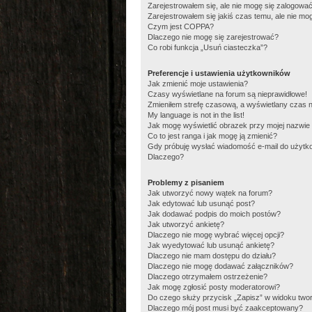
Zarejestrowałem się, ale nie mogę się zalogować
Zarejestrowałem się jakiś czas temu, ale nie mo
Czym jest COPPA?
Dlaczego nie mogę się zarejestrować?
Co robi funkcja „Usuń ciasteczka”?
Preferencje i ustawienia użytkowników
Jak zmienić moje ustawienia?
Czasy wyświetlane na forum są nieprawidłowe!
Zmieniłem strefę czasową, a wyświetlany czas na
My language is not in the list!
Jak mogę wyświetlić obrazek przy mojej nazwie
Co to jest ranga i jak mogę ją zmienić?
Gdy próbuję wysłać wiadomość e-mail do użytko
Dlaczego?
Problemy z pisaniem
Jak utworzyć nowy wątek na forum?
Jak edytować lub usunąć post?
Jak dodawać podpis do moich postów?
Jak utworzyć ankietę?
Dlaczego nie mogę wybrać więcej opcji?
Jak wyedytować lub usunąć ankietę?
Dlaczego nie mam dostępu do działu?
Dlaczego nie mogę dodawać załączników?
Dlaczego otrzymałem ostrzeżenie?
Jak mogę zgłosić posty moderatorowi?
Do czego służy przycisk „Zapisz” w widoku two
Dlaczego mój post musi być zaakceptowany?