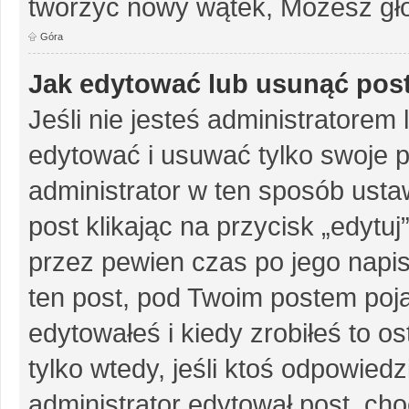
tworzyć nowy wątek, Możesz gło
Góra
Jak edytować lub usunąć pos
Jeśli nie jesteś administratore
edytować i usuwać tylko swoje pos
administrator w ten sposób ust
post klikając na przycisk „edytu
przez pewien czas po jego napisa
ten post, pod Twoim postem pojaw
edytowałeś i kiedy zrobiłeś to ost
tylko wtedy, jeśli ktoś odpowiedzi
administrator edytował post, ch