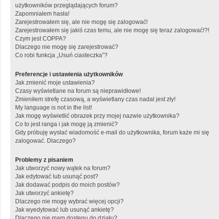
użytkowników przeglądających forum?
Zapomniałem hasła!
Zarejestrowałem się, ale nie mogę się zalogować!
Zarejestrowałem się jakiś czas temu, ale nie mogę się teraz zalogować!?!
Czym jest COPPA?
Dlaczego nie mogę się zarejestrować?
Co robi funkcja „Usuń ciasteczka”?
Preferencje i ustawienia użytkowników
Jak zmienić moje ustawienia?
Czasy wyświetlane na forum są nieprawidłowe!
Zmieniłem strefę czasową, a wyświetlany czas nadal jest zły!
My language is not in the list!
Jak mogę wyświetlić obrazek przy mojej nazwie użytkownika?
Co to jest ranga i jak mogę ją zmienić?
Gdy próbuję wysłać wiadomość e-mail do użytkownika, forum każe mi się
zalogować. Dlaczego?
Problemy z pisaniem
Jak utworzyć nowy wątek na forum?
Jak edytować lub usunąć post?
Jak dodawać podpis do moich postów?
Jak utworzyć ankietę?
Dlaczego nie mogę wybrać więcej opcji?
Jak wyedytować lub usunąć ankietę?
Dlaczego nie mam dostępu do działu?