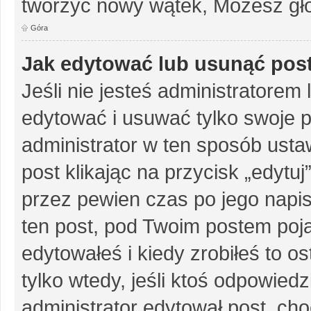
tworzyć nowy wątek, Możesz gło
Góra
Jak edytować lub usunąć pos
Jeśli nie jesteś administratore
edytować i usuwać tylko swoje pos
administrator w ten sposób ust
post klikając na przycisk „edytu
przez pewien czas po jego napisa
ten post, pod Twoim postem pojaw
edytowałeś i kiedy zrobiłeś to ost
tylko wtedy, jeśli ktoś odpowiedzi
administrator edytował post, ch