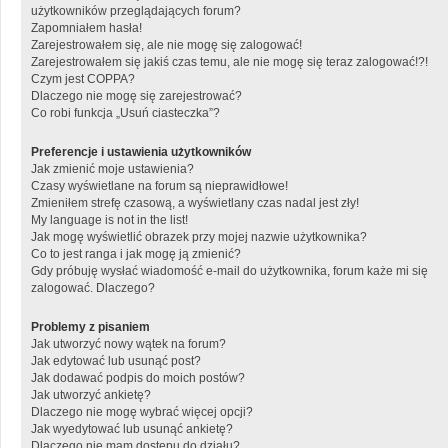
użytkowników przeglądających forum?
Zapomniałem hasła!
Zarejestrowałem się, ale nie mogę się zalogować!
Zarejestrowałem się jakiś czas temu, ale nie mogę się teraz zalogować!?!
Czym jest COPPA?
Dlaczego nie mogę się zarejestrować?
Co robi funkcja „Usuń ciasteczka”?
Preferencje i ustawienia użytkowników
Jak zmienić moje ustawienia?
Czasy wyświetlane na forum są nieprawidłowe!
Zmieniłem strefę czasową, a wyświetlany czas nadal jest zły!
My language is not in the list!
Jak mogę wyświetlić obrazek przy mojej nazwie użytkownika?
Co to jest ranga i jak mogę ją zmienić?
Gdy próbuję wysłać wiadomość e-mail do użytkownika, forum każe mi się
zalogować. Dlaczego?
Problemy z pisaniem
Jak utworzyć nowy wątek na forum?
Jak edytować lub usunąć post?
Jak dodawać podpis do moich postów?
Jak utworzyć ankietę?
Dlaczego nie mogę wybrać więcej opcji?
Jak wyedytować lub usunąć ankietę?
Dlaczego nie mam dostępu do działu?