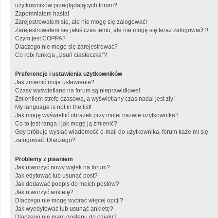
użytkowników przeglądających forum?
Zapomniałem hasła!
Zarejestrowałem się, ale nie mogę się zalogować!
Zarejestrowałem się jakiś czas temu, ale nie mogę się teraz zalogować!?!
Czym jest COPPA?
Dlaczego nie mogę się zarejestrować?
Co robi funkcja „Usuń ciasteczka”?
Preferencje i ustawienia użytkowników
Jak zmienić moje ustawienia?
Czasy wyświetlane na forum są nieprawidłowe!
Zmieniłem strefę czasową, a wyświetlany czas nadal jest zły!
My language is not in the list!
Jak mogę wyświetlić obrazek przy mojej nazwie użytkownika?
Co to jest ranga i jak mogę ją zmienić?
Gdy próbuję wysłać wiadomość e-mail do użytkownika, forum każe mi się
zalogować. Dlaczego?
Problemy z pisaniem
Jak utworzyć nowy wątek na forum?
Jak edytować lub usunąć post?
Jak dodawać podpis do moich postów?
Jak utworzyć ankietę?
Dlaczego nie mogę wybrać więcej opcji?
Jak wyedytować lub usunąć ankietę?
Dlaczego nie mam dostępu do działu?