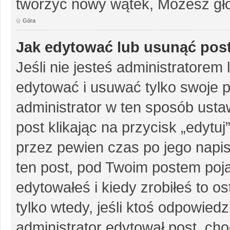
tworzyć nowy wątek, Możesz gło
Góra
Jak edytować lub usunąć pos
Jeśli nie jesteś administratore
edytować i usuwać tylko swoje pos
administrator w ten sposób ust
post klikając na przycisk „edytu
przez pewien czas po jego napisa
ten post, pod Twoim postem pojaw
edytowałeś i kiedy zrobiłeś to ost
tylko wtedy, jeśli ktoś odpowiedzi
administrator edytował post, ch