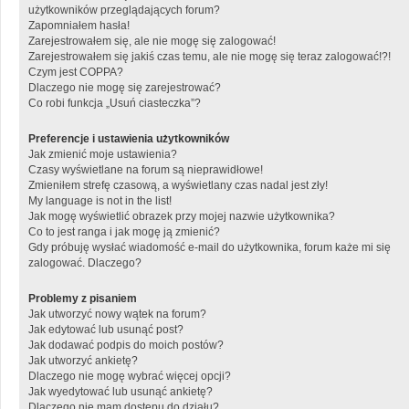
użytkowników przeglądających forum?
Zapomniałem hasła!
Zarejestrowałem się, ale nie mogę się zalogować!
Zarejestrowałem się jakiś czas temu, ale nie mogę się teraz zalogować!?!
Czym jest COPPA?
Dlaczego nie mogę się zarejestrować?
Co robi funkcja „Usuń ciasteczka”?
Preferencje i ustawienia użytkowników
Jak zmienić moje ustawienia?
Czasy wyświetlane na forum są nieprawidłowe!
Zmieniłem strefę czasową, a wyświetlany czas nadal jest zły!
My language is not in the list!
Jak mogę wyświetlić obrazek przy mojej nazwie użytkownika?
Co to jest ranga i jak mogę ją zmienić?
Gdy próbuję wysłać wiadomość e-mail do użytkownika, forum każe mi się
zalogować. Dlaczego?
Problemy z pisaniem
Jak utworzyć nowy wątek na forum?
Jak edytować lub usunąć post?
Jak dodawać podpis do moich postów?
Jak utworzyć ankietę?
Dlaczego nie mogę wybrać więcej opcji?
Jak wyedytować lub usunąć ankietę?
Dlaczego nie mam dostępu do działu?