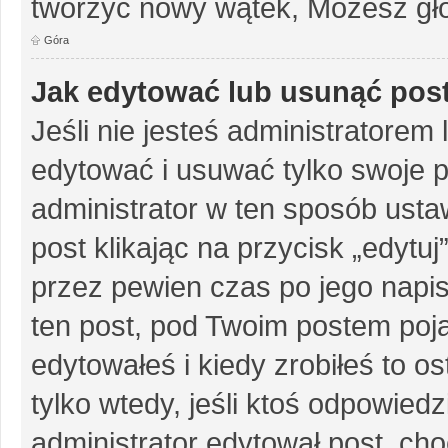
tworzyć nowy wątek, Możesz gło
Góra
Jak edytować lub usunąć pos
Jeśli nie jesteś administratore
edytować i usuwać tylko swoje pos
administrator w ten sposób ust
post klikając na przycisk „edytu
przez pewien czas po jego napisa
ten post, pod Twoim postem pojaw
edytowałeś i kiedy zrobiłeś to ost
tylko wtedy, jeśli ktoś odpowiedzi
administrator edytował post, ch