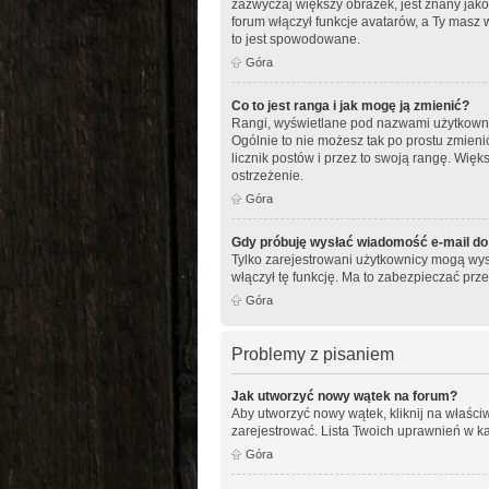
zazwyczaj większy obrazek, jest znany jako
forum włączył funkcje avatarów, a Ty masz 
to jest spowodowane.
Góra
Co to jest ranga i jak mogę ją zmienić?
Rangi, wyświetlane pod nazwami użytkownikó
Ogólnie to nie możesz tak po prostu zmieni
licznik postów i przez to swoją rangę. Więks
ostrzeżenie.
Góra
Gdy próbuję wysłać wiadomość e-mail do
Tylko zarejestrowani użytkownicy mogą wysy
włączył tę funkcję. Ma to zabezpieczać p
Góra
Problemy z pisaniem
Jak utworzyć nowy wątek na forum?
Aby utworzyć nowy wątek, kliknij na właści
zarejestrować. Lista Twoich uprawnień w k
Góra