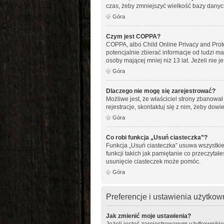
czas, żeby zmniejszyć wielkość bazy danych
Góra
Czym jest COPPA?
COPPA, albo Child Online Privacy and Pro
potencjalnie zbierać informacje od ludzi m
osoby mającej mniej niż 13 lat. Jeżeli nie 
Góra
Dlaczego nie mogę się zarejestrować?
Możliwe jest, że właściciel strony zbanowa
rejestracje, skontaktuj się z nim, żeby dowi
Góra
Co robi funkcja „Usuń ciasteczka”?
Funkcja „Usuń ciasteczka” usuwa wszystkie
funkcji takich jak pamiętanie co przeczytał
usunięcie ciasteczek może pomóc.
Góra
Preferencje i ustawienia użytko
Jak zmienić moje ustawienia?
Jeżeli jesteś zarejestrowanym użytkowniki