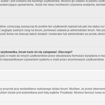
 avatar i jest unikalny dla każdego użytkownika. Możesz go ustawić w panelu użyt
wystarczające uprawnienia. Jeżeli nie masz możliwości używania avatarów, skontakt
w, oznaczają zazwyczaj ile postów ten użytkownik napisał lub jaki ma status na f
ć wyglądu żadnych rang na forum, ponieważ ustawia je administrator forum. Nie pis
zość forów nie toleruje takich działań i moderator lub administrator po prostu obni
 użytkownika, forum każe mi się zalogować. Dlaczego?
łać e-maile do innych użytkowników przez wbudowany formularz wysyłania e-maili i 
rzed nieprawidłowym używaniem systemu e-maili przez anonimowych użytkowników.
wy przycisk przy wyświetlaniu wybranego działu forum. Możliwe, że przed utworze
ażdym dziale jest wyświetlana pod listą wątków. Przykłady: Możesz tworzyć nowy w