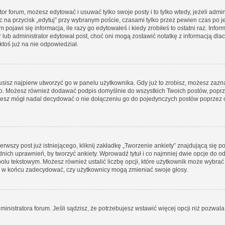
tor forum, możesz edytować i usuwać tylko swoje posty i to tylko wtedy, jeżeli admin
 na przycisk „edytuj” przy wybranym poście, czasami tylko przez pewien czas po je
jawi się informacja, ile razy go edytowałeś i kiedy zrobiłeś to ostatni raz. Informac
r lub administrator edytował post, choć oni mogą zostawić notatkę z informacją dl
toś już na nie odpowiedział.
isz najpierw utworzyć go w panelu użytkownika. Gdy już to zrobisz, możesz zaz
ego. Możesz również dodawać podpis domyślnie do wszystkich Twoich postów, pop
dziesz mógł nadal decydować o nie dołączeniu go do pojedynczych postów poprz
rwszy post już istniejącego, kliknij zakładkę „Tworzenie ankiety” znajdującą się po
ednich uprawnień, by tworzyć ankiety. Wprowadź tytuł i co najmniej dwie opcje do o
polu tekstowym. Możesz również ustalić liczbę opcji, które użytkownik może wybrać 
 i w końcu zadecydować, czy użytkownicy mogą zmieniać swoje głosy.
ministratora forum. Jeśli sądzisz, że potrzebujesz wstawić więcej opcji niż pozwala n