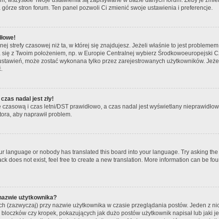
 górze stron forum. Ten panel pozwoli Ci zmienić swoje ustawienia i preferencje.
dłowe!
ej strefy czasowej niż ta, w której się znajdujesz. Jeżeli właśnie to jest problem
ła się z Twoim położeniem, np. w Europie Centralnej wybierz Środkowoeuropejski
ustawień, może zostać wykonana tylko przez zarejestrowanych użytkowników. Jeżeli 
.
czas nadal jest zły!
fę czasową i czas letni/DST prawidłowo, a czas nadal jest wyświetlany nieprawidłowo
tora, aby naprawił problem.
our language or nobody has translated this board into your language. Try asking the b
k does not exist, feel free to create a new translation. More information can be fou
 nazwie użytkownika?
ch (zazwyczaj) przy nazwie użytkownika w czasie przeglądania postów. Jeden z ni
bloczków czy kropek, pokazujących jak dużo postów użytkownik napisał lub jaki jes