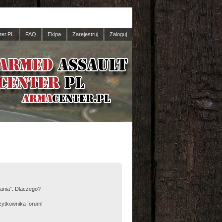
er.PL
FAQ
Ekipa
Zarejestruj
Zaloguj
łania”. Dlaczego?
żytkownika forum!