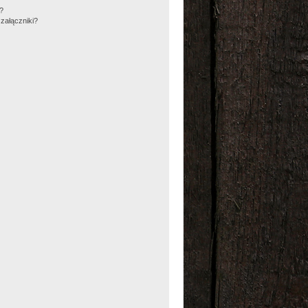
m?
załączniki?