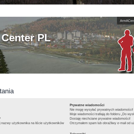
ArmACent
Center PL
tania
Prywatne wiadomości
Nie mogę wysyłać prywatnych wiadomości!
Moje wiadomości trafiają do folderu „Do wys
?
Dostaję niechciane prywatne wiadomości!
j nazwy użytkownika na liście użytkowników
Otrzymałem spam lub obraźliwy e-mail od u
Załączniki