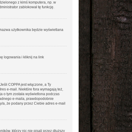
łdzielonego z kimś komputera, np. w
administrator zablokował tę funkcję.
ja nazwa użytkownika będzie wyświetlana
logowania i kliknij na link
 Jeśli COPPA jest włączone, a Ty
dres e-mail. Niektóre fora wymagają też,
ja o tym została wyświetlona podczas
aś żadnego e-maila, prawdopodobnie
ny/a, że podany przez Ciebie adres e-mail
ków, którzy nic nie pisali przez dłuższy