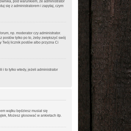
kownika, pod warunkiem, że administrator
uj się z administratorem i zapytaj, czym
orum, np. moderator czy administrator.
z postów tylko po to, żeby zwiększyć swój
ży Twój licznik postów albo przyzna Ci
to tylko wtedy, jeżeli administrator
niem wątku będziesz musiał się
ątek, Możesz głosować w ankietach itp.