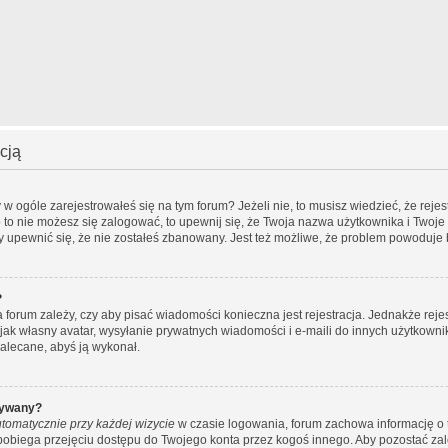
cją
 ogóle zarejestrowałeś się na tym forum? Jeżeli nie, to musisz wiedzieć, że rejest
o to nie możesz się zalogować, to upewnij się, że Twoja nazwa użytkownika i Twoje 
by upewnić się, że nie zostałeś zbanowany. Jest też możliwe, że problem powoduje 
?
ra forum zależy, czy aby pisać wiadomości konieczna jest rejestracja. Jednakże rej
 jak własny avatar, wysyłanie prywatnych wiadomości i e-maili do innych użytkowni
 zalecane, abyś ją wykonał.
wywany?
tomatycznie przy każdej wizycie
w czasie logowania, forum zachowa informację o t
apobiega przejęciu dostępu do Twojego konta przez kogoś innego. Aby pozostać z