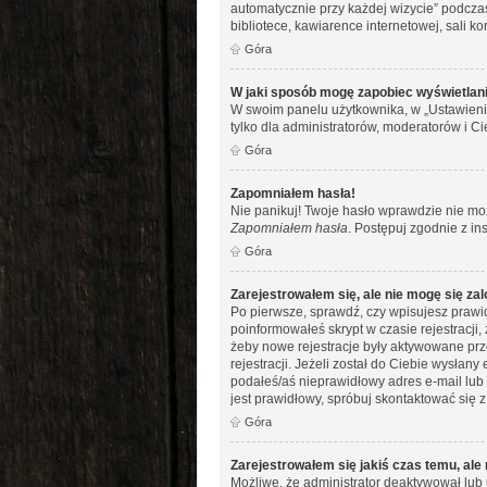
automatycznie przy każdej wizycie” podczas
bibliotece, kawiarence internetowej, sali kom
Góra
W jaki sposób mogę zapobiec wyświetlani
W swoim panelu użytkownika, w „Ustawieni
tylko dla administratorów, moderatorów i Ci
Góra
Zapomniałem hasła!
Nie panikuj! Twoje hasło wprawdzie nie moż
Zapomniałem hasła
. Postępuj zgodnie z i
Góra
Zarejestrowałem się, ale nie mogę się za
Po pierwsze, sprawdź, czy wpisujesz prawid
poinformowałeś skrypt w czasie rejestracji,
żeby nowe rejestracje były aktywowane prz
rejestracji. Jeżeli został do Ciebie wysłan
podałeś/aś nieprawidłowy adres e-mail lub 
jest prawidłowy, spróbuj skontaktować się z
Góra
Zarejestrowałem się jakiś czas temu, ale
Możliwe, że administrator deaktywował lub 