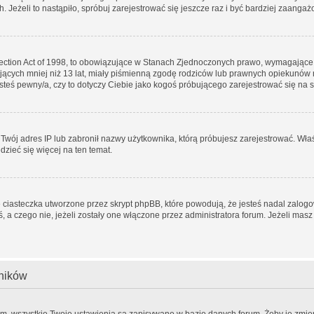
. Jeżeli to nastąpiło, spróbuj zarejestrować się jeszcze raz i być bardziej zaang
tection Act of 1998, to obowiązujące w Stanach Zjednoczonych prawo, wymagające
ających mniej niż 13 lat, miały piśmienną zgodę rodziców lub prawnych opiekunów 
jesteś pewny/a, czy to dotyczy Ciebie jako kogoś próbującego zarejestrować się na 
ł Twój adres IP lub zabronił nazwy użytkownika, którą próbujesz zarejestrować. Wła
edzieć się więcej na ten temat.
 ciasteczka utworzone przez skrypt phpBB, które powodują, że jesteś nadal zalog
eś, a czego nie, jeżeli zostały one włączone przez administratora forum. Jeżeli ma
wników
em, wszystkie Twoje ustawienia są zapisywane w bazie danych forum. Żeby je zmien