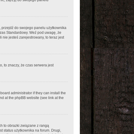
em, przejdź do swojego panelu użytkownika
 Czas Standardowy. Weź pod uwagę, że
nie jesteś zarejestrowany, to teraz jest
, to znaczy, że czas serwera jest
oard administrator if they can install the
nd at the phpBB website (see link at the
ch to obrazki związane z rangą
t status użytkownika na forum. Drugi,