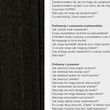
Zarejestrowałem się, ale nie mogę się zalogować
Zarejestrowałem się jakiś czas temu, ale nie mo
Czym jest COPPA?
Dlaczego nie mogę się zarejestrować?
Co robi funkcja „Usuń ciasteczka”?
Preferencje i ustawienia użytkowników
Jak zmienić moje ustawienia?
Czasy wyświetlane na forum są nieprawidłowe!
Zmieniłem strefę czasową, a wyświetlany czas na
My language is not in the list!
Jak mogę wyświetlić obrazek przy mojej nazwie
Co to jest ranga i jak mogę ją zmienić?
Gdy próbuję wysłać wiadomość e-mail do użytko
Dlaczego?
Problemy z pisaniem
Jak utworzyć nowy wątek na forum?
Jak edytować lub usunąć post?
Jak dodawać podpis do moich postów?
Jak utworzyć ankietę?
Dlaczego nie mogę wybrać więcej opcji?
Jak wyedytować lub usunąć ankietę?
Dlaczego nie mam dostępu do działu?
Dlaczego nie mogę dodawać załączników?
Dlaczego otrzymałem ostrzeżenie?
Jak mogę zgłosić posty moderatorowi?
Do czego służy przycisk „Zapisz” w widoku two
Dlaczego mój post musi być zaakceptowany?