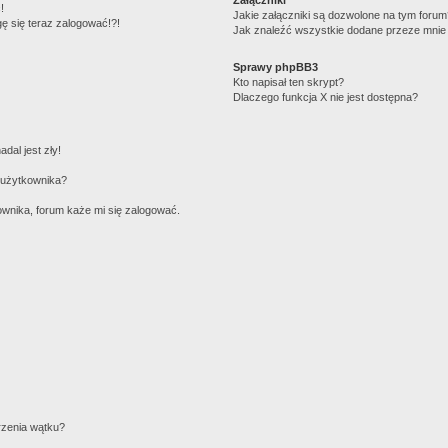
!
Jakie załączniki są dozwolone na tym foru
gę się teraz zalogować!?!
Jak znaleźć wszystkie dodane przeze mnie 
Sprawy phpBB3
Kto napisał ten skrypt?
Dlaczego funkcja X nie jest dostępna?
dal jest zły!
 użytkownika?
wnika, forum każe mi się zalogować.
rzenia wątku?