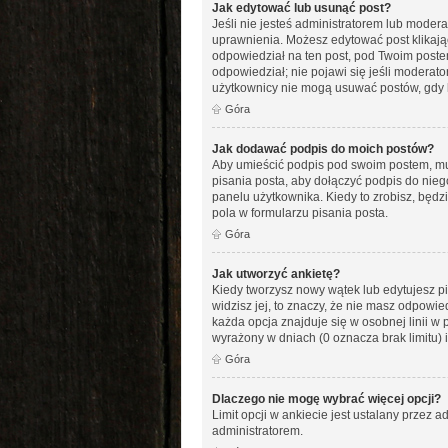
Jak edytować lub usunąć post?
Jeśli nie jesteś administratorem lub modera
uprawnienia. Możesz edytować post klikając
odpowiedział na ten post, pod Twoim postem po
odpowiedział; nie pojawi się jeśli moderato
użytkownicy nie mogą usuwać postów, gdy k
Góra
Jak dodawać podpis do moich postów?
Aby umieścić podpis pod swoim postem, mus
pisania posta, aby dołączyć podpis do ni
panelu użytkownika. Kiedy to zrobisz, bę
pola w formularzu pisania posta.
Góra
Jak utworzyć ankietę?
Kiedy tworzysz nowy wątek lub edytujesz pie
widzisz jej, to znaczy, że nie masz odpowi
każda opcja znajduje się w osobnej linii w 
wyrażony w dniach (0 oznacza brak limitu)
Góra
Dlaczego nie mogę wybrać więcej opcji?
Limit opcji w ankiecie jest ustalany przez ad
administratorem.