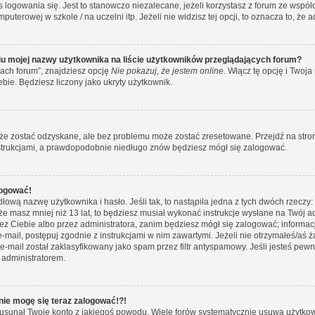
 logowania się. Jest to stanowczo niezalecane, jeżeli korzystasz z forum ze wspó
puterowej w szkole / na uczelni itp. Jeżeli nie widzisz tej opcji, to oznacza to, że 
u mojej nazwy użytkownika na liście użytkowników przeglądających forum?
ach forum”, znajdziesz opcję
Nie pokazuj, że jestem online
. Włącz tę opcję i Two
ebie. Będziesz liczony jako ukryty użytkownik.
e zostać odzyskane, ale bez problemu może zostać zresetowane. Przejdź na stronę 
nstrukcjami, a prawdopodobnie niedługo znów będziesz mógł się zalogować.
logować!
łową nazwę użytkownika i hasło. Jeśli tak, to nastąpiła jedna z tych dwóch rzeczy:
 że masz mniej niż 13 lat, to będziesz musiał wykonać instrukcje wysłane na Twój a
ez Ciebie albo przez administratora, zanim będziesz mógł się zalogować; informac
y e-mail, postępuj zgodnie z instrukcjami w nim zawartymi. Jeżeli nie otrzymałeś/
e-mail został zaklasyfikowany jako spam przez filtr antyspamowy. Jeśli jesteś pew
 administratorem.
 nie mogę się teraz zalogować!?!
usunął Twoje konto z jakiegoś powodu. Wiele forów systematycznie usuwa użytkowni