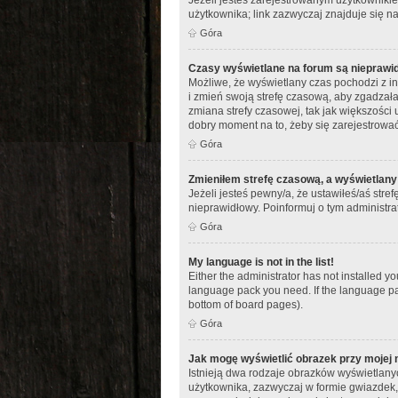
użytkownika; link zazwyczaj znajduje się na
Góra
Czasy wyświetlane na forum są nieprawi
Możliwe, że wyświetlany czas pochodzi z inn
i zmień swoją strefę czasową, aby zgadza
zmiana strefy czasowej, tak jak większości 
dobry moment na to, żeby się zarejestrować
Góra
Zmieniłem strefę czasową, a wyświetlany 
Jeżeli jesteś pewny/a, że ustawiłeś/aś stre
nieprawidłowy. Poinformuj o tym administra
Góra
My language is not in the list!
Either the administrator has not installed y
language pack you need. If the language pac
bottom of board pages).
Góra
Jak mogę wyświetlić obrazek przy mojej
Istnieją dwa rodzaje obrazków wyświetlany
użytkownika, zazwyczaj w formie gwiazdek, 