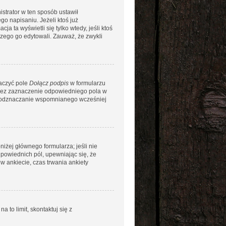
istrator w ten sposób ustawił
go napisaniu. Jeżeli ktoś już
ja ta wyświetli się tylko wtedy, jeśli ktoś
aczego go edytowali. Zauważ, że zwykli
naczyć pole
Dołącz podpis
w formularzu
rzez zaznaczenie odpowiedniego pola w
ez odznaczanie wspomnianego wcześniej
niżej głównego formularza; jeśli nie
dpowiednich pól, upewniając się, że
w ankiecie, czas trwania ankiety
a to limit, skontaktuj się z