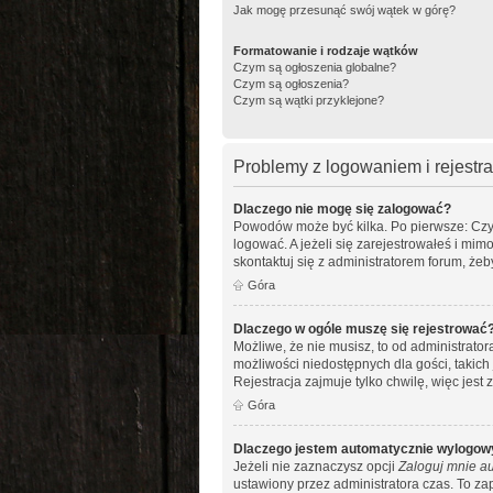
Jak mogę przesunąć swój wątek w górę?
Formatowanie i rodzaje wątków
Czym są ogłoszenia globalne?
Czym są ogłoszenia?
Czym są wątki przyklejone?
Problemy z logowaniem i rejestra
Dlaczego nie mogę się zalogować?
Powodów może być kilka. Po pierwsze: Czy w
logować. A jeżeli się zarejestrowałeś i mim
skontaktuj się z administratorem forum, że
Góra
Dlaczego w ogóle muszę się rejestrować
Możliwe, że nie musisz, to od administrato
możliwości niedostępnych dla gości, takich
Rejestracja zajmuje tylko chwilę, więc jest
Góra
Dlaczego jestem automatycznie wylogo
Jeżeli nie zaznaczysz opcji
Zaloguj mnie au
ustawiony przez administratora czas. To z