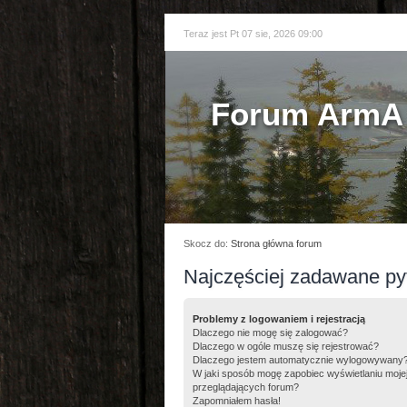
Teraz jest Pt 07 sie, 2026 09:00
Forum ArmA 
Skocz do:
Strona główna forum
Najczęściej zadawane py
Problemy z logowaniem i rejestracją
Dlaczego nie mogę się zalogować?
Dlaczego w ogóle muszę się rejestrować?
Dlaczego jestem automatycznie wylogowywany
W jaki sposób mogę zapobiec wyświetlaniu moje
przeglądających forum?
Zapomniałem hasła!