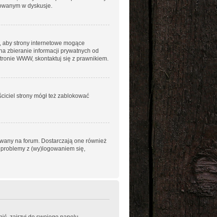
ażowanym w dyskusje.
, aby strony internetowe mogące
na zbieranie informacji prywatnych od
stronie WWW, skontaktuj się z prawnikiem.
ściciel strony mógł też zablokować
owany na forum. Dostarczają one również
sz problemy z (wy)logowaniem się,
ić, zajrzyj do swojego panelu