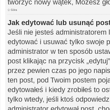
tworzyć nowy wątek, Możesz gło
Góra
Jak edytować lub usunąć pos
Jeśli nie jesteś administratore
edytować i usuwać tylko swoje pos
administrator w ten sposób ust
post klikając na przycisk „edytu
przez pewien czas po jego napisa
ten post, pod Twoim postem pojaw
edytowałeś i kiedy zrobiłeś to ost
tylko wtedy, jeśli ktoś odpowiedzi
administrator edytował post, ch