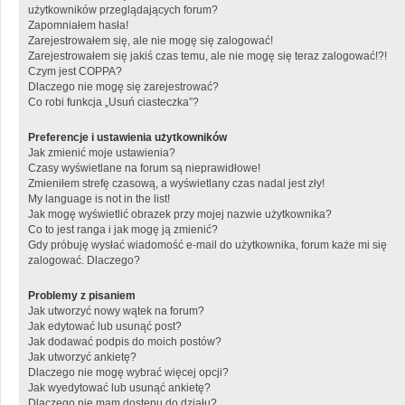
użytkowników przeglądających forum?
Zapomniałem hasła!
Zarejestrowałem się, ale nie mogę się zalogować!
Zarejestrowałem się jakiś czas temu, ale nie mogę się teraz zalogować!?!
Czym jest COPPA?
Dlaczego nie mogę się zarejestrować?
Co robi funkcja „Usuń ciasteczka”?
Preferencje i ustawienia użytkowników
Jak zmienić moje ustawienia?
Czasy wyświetlane na forum są nieprawidłowe!
Zmieniłem strefę czasową, a wyświetlany czas nadal jest zły!
My language is not in the list!
Jak mogę wyświetlić obrazek przy mojej nazwie użytkownika?
Co to jest ranga i jak mogę ją zmienić?
Gdy próbuję wysłać wiadomość e-mail do użytkownika, forum każe mi się
zalogować. Dlaczego?
Problemy z pisaniem
Jak utworzyć nowy wątek na forum?
Jak edytować lub usunąć post?
Jak dodawać podpis do moich postów?
Jak utworzyć ankietę?
Dlaczego nie mogę wybrać więcej opcji?
Jak wyedytować lub usunąć ankietę?
Dlaczego nie mam dostępu do działu?