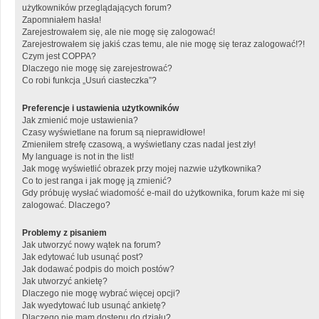
użytkowników przeglądających forum?
Zapomniałem hasła!
Zarejestrowałem się, ale nie mogę się zalogować!
Zarejestrowałem się jakiś czas temu, ale nie mogę się teraz zalogować!?!
Czym jest COPPA?
Dlaczego nie mogę się zarejestrować?
Co robi funkcja „Usuń ciasteczka”?
Preferencje i ustawienia użytkowników
Jak zmienić moje ustawienia?
Czasy wyświetlane na forum są nieprawidłowe!
Zmieniłem strefę czasową, a wyświetlany czas nadal jest zły!
My language is not in the list!
Jak mogę wyświetlić obrazek przy mojej nazwie użytkownika?
Co to jest ranga i jak mogę ją zmienić?
Gdy próbuję wysłać wiadomość e-mail do użytkownika, forum każe mi się
zalogować. Dlaczego?
Problemy z pisaniem
Jak utworzyć nowy wątek na forum?
Jak edytować lub usunąć post?
Jak dodawać podpis do moich postów?
Jak utworzyć ankietę?
Dlaczego nie mogę wybrać więcej opcji?
Jak wyedytować lub usunąć ankietę?
Dlaczego nie mam dostępu do działu?