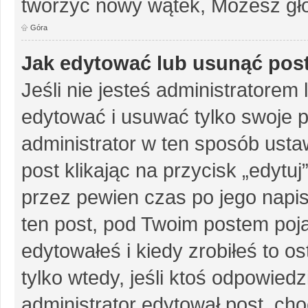
tworzyć nowy wątek, Możesz gło
Góra
Jak edytować lub usunąć pos
Jeśli nie jesteś administratore
edytować i usuwać tylko swoje pos
administrator w ten sposób ust
post klikając na przycisk „edytu
przez pewien czas po jego napisa
ten post, pod Twoim postem pojaw
edytowałeś i kiedy zrobiłeś to ost
tylko wtedy, jeśli ktoś odpowiedzi
administrator edytował post, ch