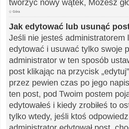
tworzyć nowy wątek, Możesz gło
Góra
Jak edytować lub usunąć pos
Jeśli nie jesteś administratore
edytować i usuwać tylko swoje pos
administrator w ten sposób ust
post klikając na przycisk „edytu
przez pewien czas po jego napisa
ten post, pod Twoim postem pojaw
edytowałeś i kiedy zrobiłeś to ost
tylko wtedy, jeśli ktoś odpowiedzi
administrator edytował post, ch