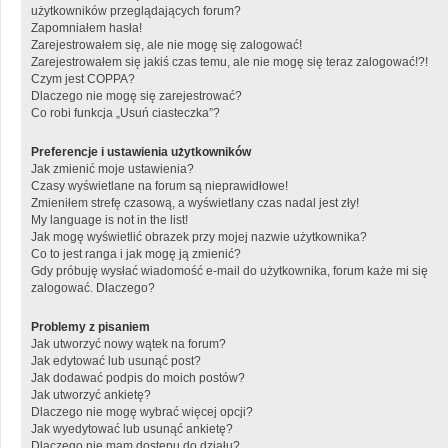
użytkowników przeglądających forum?
Zapomniałem hasła!
Zarejestrowałem się, ale nie mogę się zalogować!
Zarejestrowałem się jakiś czas temu, ale nie mogę się teraz zalogować!?!
Czym jest COPPA?
Dlaczego nie mogę się zarejestrować?
Co robi funkcja „Usuń ciasteczka”?
Preferencje i ustawienia użytkowników
Jak zmienić moje ustawienia?
Czasy wyświetlane na forum są nieprawidłowe!
Zmieniłem strefę czasową, a wyświetlany czas nadal jest zły!
My language is not in the list!
Jak mogę wyświetlić obrazek przy mojej nazwie użytkownika?
Co to jest ranga i jak mogę ją zmienić?
Gdy próbuję wysłać wiadomość e-mail do użytkownika, forum każe mi się
zalogować. Dlaczego?
Problemy z pisaniem
Jak utworzyć nowy wątek na forum?
Jak edytować lub usunąć post?
Jak dodawać podpis do moich postów?
Jak utworzyć ankietę?
Dlaczego nie mogę wybrać więcej opcji?
Jak wyedytować lub usunąć ankietę?
Dlaczego nie mam dostępu do działu?