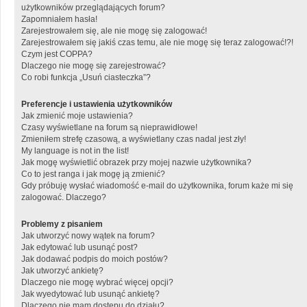
użytkowników przeglądających forum?
Zapomniałem hasła!
Zarejestrowałem się, ale nie mogę się zalogować!
Zarejestrowałem się jakiś czas temu, ale nie mogę się teraz zalogować!?!
Czym jest COPPA?
Dlaczego nie mogę się zarejestrować?
Co robi funkcja „Usuń ciasteczka”?
Preferencje i ustawienia użytkowników
Jak zmienić moje ustawienia?
Czasy wyświetlane na forum są nieprawidłowe!
Zmieniłem strefę czasową, a wyświetlany czas nadal jest zły!
My language is not in the list!
Jak mogę wyświetlić obrazek przy mojej nazwie użytkownika?
Co to jest ranga i jak mogę ją zmienić?
Gdy próbuję wysłać wiadomość e-mail do użytkownika, forum każe mi się
zalogować. Dlaczego?
Problemy z pisaniem
Jak utworzyć nowy wątek na forum?
Jak edytować lub usunąć post?
Jak dodawać podpis do moich postów?
Jak utworzyć ankietę?
Dlaczego nie mogę wybrać więcej opcji?
Jak wyedytować lub usunąć ankietę?
Dlaczego nie mam dostępu do działu?