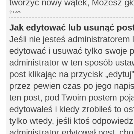
tworzyć nowy wątek, Możesz gło
Góra
Jak edytować lub usunąć pos
Jeśli nie jesteś administratore
edytować i usuwać tylko swoje pos
administrator w ten sposób ust
post klikając na przycisk „edytu
przez pewien czas po jego napisa
ten post, pod Twoim postem pojaw
edytowałeś i kiedy zrobiłeś to ost
tylko wtedy, jeśli ktoś odpowiedzi
administrator edytował post, ch