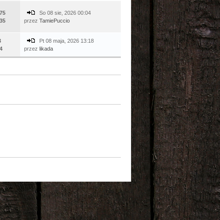
75
So 08 sie, 2026 00:04
35
przez
TamiePuccio
3
Pt 08 maja, 2026 13:18
4
przez
likada