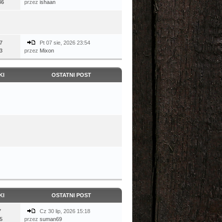
36
przez
ishaan
7
Pt 07 sie, 2026 23:54
3
przez
Mixon
KI
OSTATNI POST
KI
OSTATNI POST
7
Cz 30 lip, 2026 15:18
5
przez
suman69