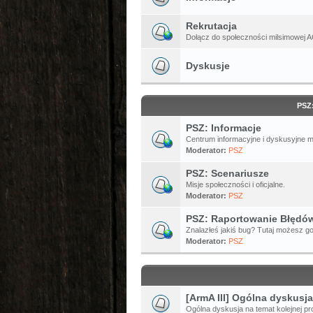
Rekrutacja
Dołącz do społeczności milsimowej A
Dyskusje
PSZ
PSZ: Informacje
Centrum informacyjne i dyskusyjne 
Moderator:
PSZ
PSZ: Scenariusze
Misje społeczności i oficjalne.
Moderator:
PSZ
PSZ: Raportowanie Błędó
Znalazłeś jakiś bug? Tutaj możesz go
Moderator:
PSZ
[ArmA III] Ogólna dyskusja
Ogólna dyskusja na temat kolejnej pro