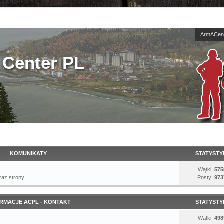
ArmACent
Center PL
KOMUNIKATY
STATYSTY
Wątki:
575
az strony.
Posty:
973
RMACJE ACPL - KONTAKT
STATYSTY
Wątki:
498