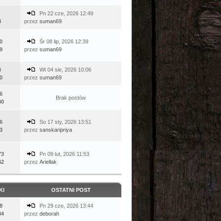
Pn 22 cze, 2026 12:49
8
przez
suman69
0
Śr 08 lip, 2026 12:39
9
przez
suman69
4
Wt 04 sie, 2026 10:06
0
przez
suman69
6
Brak postów
80
6
So 17 sty, 2026 13:51
3
przez
sanskaripriya
73
Pn 09 lut, 2026 11:53
42
przez
Ariellak
KI
OSTATNI POST
8
Pn 29 cze, 2026 13:44
84
przez
deborah