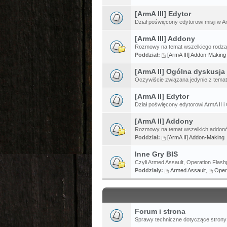
[ArmA III] Edytor
Dział poświęcony edytorowi misji w Ar
[ArmA III] Addony
Rozmowy na temat wszelkiego rodzaj
Poddział:
[ArmA III] Addon-Making
[ArmA II] Ogólna dyskusja
Oczywiście związana jedynie z temat
[ArmA II] Edytor
Dział poświęcony edytorowi ArmA II i 
[ArmA II] Addony
Rozmowy na temat wszelkich addonów
Poddział:
[ArmA II] Addon-Making
Inne Gry BIS
Czyli Armed Assault, Operation Flashp
Poddziały:
Armed Assault
,
Oper
Forum i strona
Sprawy techniczne dotyczące strony 