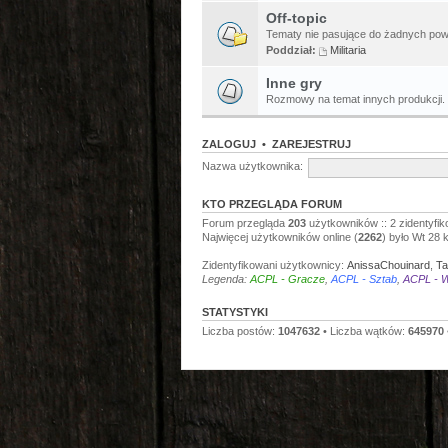
Off-topic
Tematy nie pasujące do żadnych pow
Poddział:
Militaria
Inne gry
Rozmowy na temat innych produkcji.
ZALOGUJ
•
ZAREJESTRUJ
Nazwa użytkownika:
KTO PRZEGLĄDA FORUM
Forum przegląda
203
użytkowników :: 2 zidentyfik
Najwięcej użytkowników online (
2262
) było Wt 28 
Zidentyfikowani użytkownicy:
AnissaChouinard
,
Ta
Legenda:
ACPL - Gracze
,
ACPL - Sztab
,
ACPL - W
STATYSTYKI
Liczba postów:
1047632
• Liczba wątków:
645970