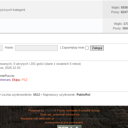
Wątki:
5936
yższych kategorii.
Posty:
8247
Wątki:
17
Posty:
560
Hasło:
|
Zapamiętaj mnie
owanych, 0 ukrytych i 201 gości (dane z ostatnich 5 minut)
kwi, 2026 22:33
miePuccio
eterani
,
Ekipa
,
PSZ
• Liczba użytkowników:
5812
• Najnowszy użytkownik:
PabloRol
Powered by
phpBB
® Forum Software © phpBB Group
Style
we_universal
created by
weeb
.
Napędza nas webcase.pl -
webcase.pl - hosting, domeny, serwery
Armacenter.pl jest partnerem: