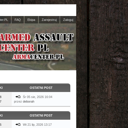
er.PL
FAQ
Ekipa
Zarejestruj
Zaloguj
KI
OSTATNI POST
8
Śr 05 sie, 2026 16:04
7
przez
deborah
KI
OSTATNI POST
5
Wt 21 lip, 2026 13:17