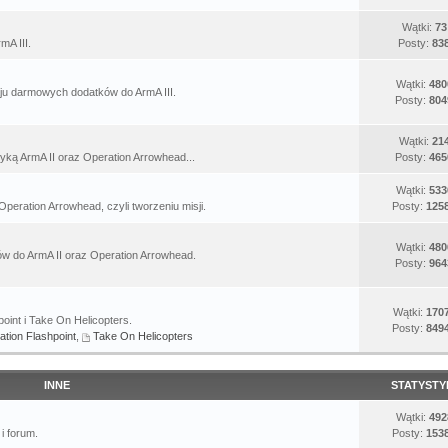
Wątki:
73
mA III.
Posty:
83
Wątki:
480
u darmowych dodatków do ArmA III.
Posty:
804
Wątki:
21
yką ArmA II oraz Operation Arrowhead...
Posty:
465
Wątki:
533
Operation Arrowhead, czyli tworzeniu misji.
Posty:
125
Wątki:
480
 do ArmA II oraz Operation Arrowhead.
Posty:
964
Wątki:
170
oint i Take On Helicopters.
Posty:
849
ation Flashpoint
,
Take On Helicopters
INNE
STATYSTY
Wątki:
492
i forum.
Posty:
153