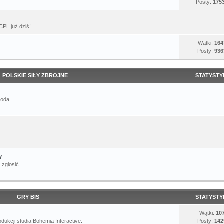
Posty:
175
CPL już dziś!
Wątki:
164
Posty:
936
: POLSKIE SIŁY ZBROJNE
STATYSTY
moda.
w
 zgłosić.
GRY BIS
STATYSTY
Wątki:
10
dukcji studia Bohemia Interactive.
Posty:
142