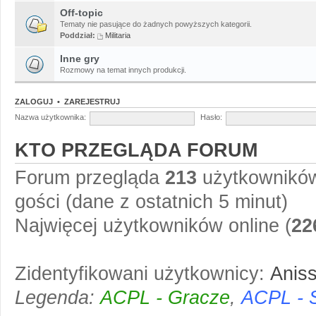
Off-topic
Tematy nie pasujące do żadnych powyższych kategorii.
Poddział:
Militaria
Inne gry
Rozmowy na temat innych produkcji.
ZALOGUJ
•
ZAREJESTRUJ
Nazwa użytkownika:
Hasło:
KTO PRZEGLĄDA FORUM
Forum przegląda
213
użytkowników 
gości (dane z ostatnich 5 minut)
Najwięcej użytkowników online (
22
Zidentyfikowani użytkownicy:
Anis
Legenda:
ACPL - Gracze
,
ACPL - 