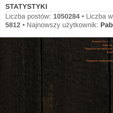
STATYSTYKI
Liczba postów:
1050284
• Liczba 
5812
• Najnowszy użytkownik:
Pab
Powered by
php
Style
we_
Napędza nas webcase.
Armac
Przyjazne użytkowniko