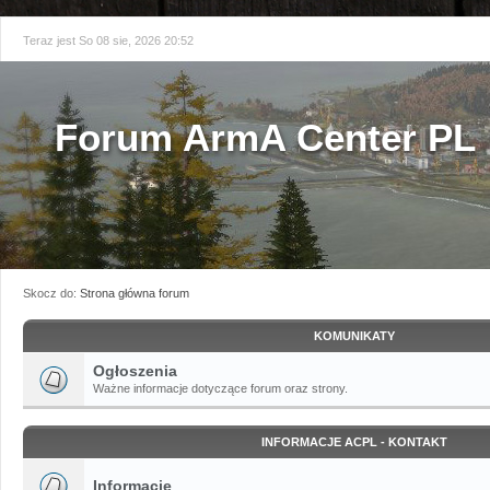
Teraz jest So 08 sie, 2026 20:52
Forum ArmA Center PL
Skocz do:
Strona główna forum
KOMUNIKATY
Ogłoszenia
Ważne informacje dotyczące forum oraz strony.
INFORMACJE ACPL - KONTAKT
Informacje