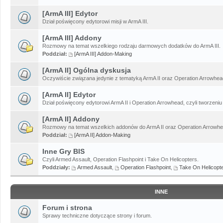
[ArmA III] Edytor
Dział poświęcony edytorowi misji w ArmA III.
[ArmA III] Addony
Rozmowy na temat wszelkiego rodzaju darmowych dodatków do ArmA III.
Poddział:
[ArmA III] Addon-Making
[ArmA II] Ogólna dyskusja
Oczywiście związana jedynie z tematyką ArmA II oraz Operation Arrowhead
[ArmA II] Edytor
Dział poświęcony edytorowi ArmA II i Operation Arrowhead, czyli tworzeniu 
[ArmA II] Addony
Rozmowy na temat wszelkich addonów do ArmA II oraz Operation Arrowhe
Poddział:
[ArmA II] Addon-Making
Inne Gry BIS
Czyli Armed Assault, Operation Flashpoint i Take On Helicopters.
Poddziały:
Armed Assault
,
Operation Flashpoint
,
Take On Helicopt
INNE
Forum i strona
Sprawy techniczne dotyczące strony i forum.