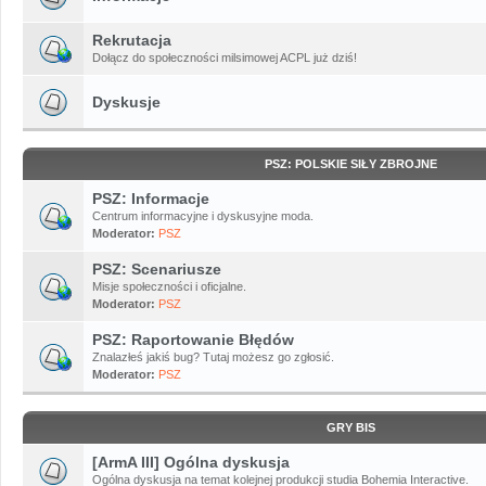
Rekrutacja
Dołącz do społeczności milsimowej ACPL już dziś!
Dyskusje
PSZ: POLSKIE SIŁY ZBROJNE
PSZ: Informacje
Centrum informacyjne i dyskusyjne moda.
Moderator:
PSZ
PSZ: Scenariusze
Misje społeczności i oficjalne.
Moderator:
PSZ
PSZ: Raportowanie Błędów
Znalazłeś jakiś bug? Tutaj możesz go zgłosić.
Moderator:
PSZ
GRY BIS
[ArmA III] Ogólna dyskusja
Ogólna dyskusja na temat kolejnej produkcji studia Bohemia Interactive.