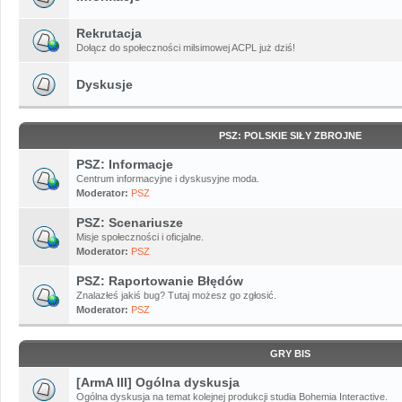
Rekrutacja
Dołącz do społeczności milsimowej ACPL już dziś!
Dyskusje
PSZ: POLSKIE SIŁY ZBROJNE
PSZ: Informacje
Centrum informacyjne i dyskusyjne moda.
Moderator:
PSZ
PSZ: Scenariusze
Misje społeczności i oficjalne.
Moderator:
PSZ
PSZ: Raportowanie Błędów
Znalazłeś jakiś bug? Tutaj możesz go zgłosić.
Moderator:
PSZ
GRY BIS
[ArmA III] Ogólna dyskusja
Ogólna dyskusja na temat kolejnej produkcji studia Bohemia Interactive.