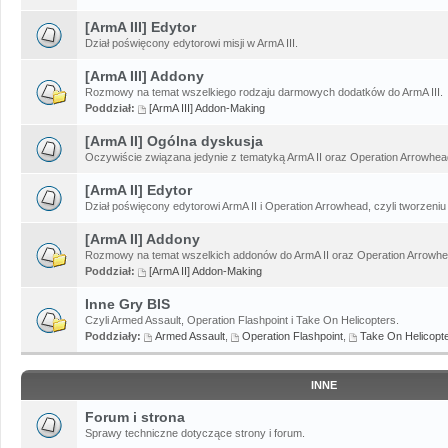
[ArmA III] Edytor
Dział poświęcony edytorowi misji w ArmA III.
[ArmA III] Addony
Rozmowy na temat wszelkiego rodzaju darmowych dodatków do ArmA III.
Poddział:
[ArmA III] Addon-Making
[ArmA II] Ogólna dyskusja
Oczywiście związana jedynie z tematyką ArmA II oraz Operation Arrowhead
[ArmA II] Edytor
Dział poświęcony edytorowi ArmA II i Operation Arrowhead, czyli tworzeniu 
[ArmA II] Addony
Rozmowy na temat wszelkich addonów do ArmA II oraz Operation Arrowhe
Poddział:
[ArmA II] Addon-Making
Inne Gry BIS
Czyli Armed Assault, Operation Flashpoint i Take On Helicopters.
Poddziały:
Armed Assault
,
Operation Flashpoint
,
Take On Helicopt
INNE
Forum i strona
Sprawy techniczne dotyczące strony i forum.