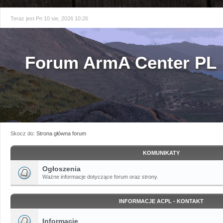
Teraz jest Pn 10 sie, 2026 10:26
Forum ArmA Center PL
Skocz do:
Strona główna forum
KOMUNIKATY
Ogłoszenia
Ważne informacje dotyczące forum oraz strony.
INFORMACJE ACPL - KONTAKT
Informacje