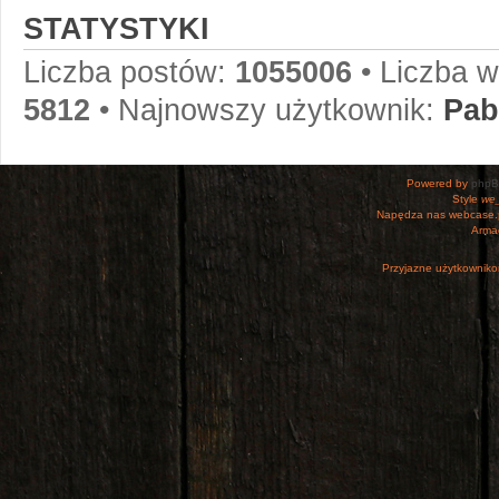
STATYSTYKI
Liczba postów:
1055006
• Liczba 
5812
• Najnowszy użytkownik:
Pab
Powered by
php
Style
we_
Napędza nas webcase.
Armac
Przyjazne użytkowniko