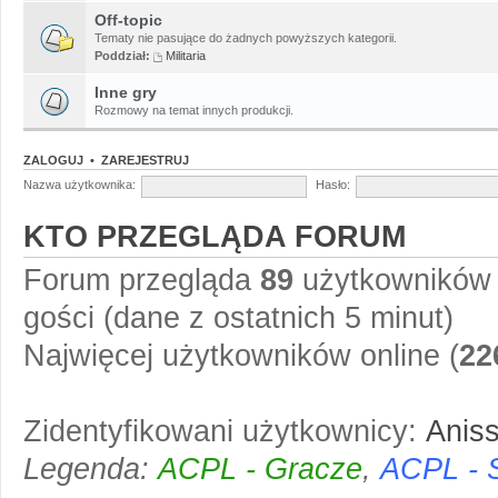
Off-topic
Tematy nie pasujące do żadnych powyższych kategorii.
Poddział:
Militaria
Inne gry
Rozmowy na temat innych produkcji.
ZALOGUJ
•
ZAREJESTRUJ
Nazwa użytkownika:
Hasło:
KTO PRZEGLĄDA FORUM
Forum przegląda
89
użytkowników :
gości (dane z ostatnich 5 minut)
Najwięcej użytkowników online (
22
Zidentyfikowani użytkownicy:
Anis
Legenda:
ACPL - Gracze
,
ACPL - 