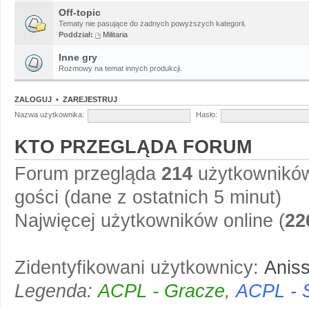
Off-topic
Tematy nie pasujące do żadnych powyższych kategorii.
Poddział:
Militaria
Inne gry
Rozmowy na temat innych produkcji.
ZALOGUJ
•
ZAREJESTRUJ
Nazwa użytkownika:
Hasło:
KTO PRZEGLĄDA FORUM
Forum przegląda
214
użytkowników 
gości (dane z ostatnich 5 minut)
Najwięcej użytkowników online (
22
Zidentyfikowani użytkownicy:
Anis
Legenda:
ACPL - Gracze
,
ACPL - 