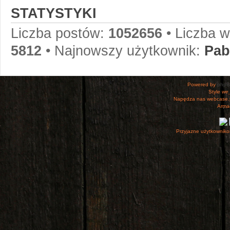
STATYSTYKI
Liczba postów:
1052656
• Liczba 
5812
• Najnowszy użytkownik:
Pab
Powered by
php
Style
we_
Napędza nas webcase.
Armac
Przyjazne użytkowniko