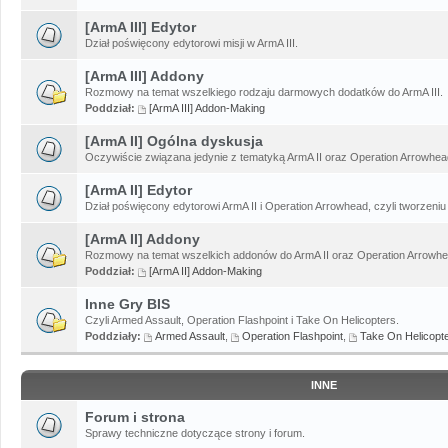
[ArmA III] Edytor
Dział poświęcony edytorowi misji w ArmA III.
[ArmA III] Addony
Rozmowy na temat wszelkiego rodzaju darmowych dodatków do ArmA III.
Poddział:
[ArmA III] Addon-Making
[ArmA II] Ogólna dyskusja
Oczywiście związana jedynie z tematyką ArmA II oraz Operation Arrowhead
[ArmA II] Edytor
Dział poświęcony edytorowi ArmA II i Operation Arrowhead, czyli tworzeniu 
[ArmA II] Addony
Rozmowy na temat wszelkich addonów do ArmA II oraz Operation Arrowhe
Poddział:
[ArmA II] Addon-Making
Inne Gry BIS
Czyli Armed Assault, Operation Flashpoint i Take On Helicopters.
Poddziały:
Armed Assault
,
Operation Flashpoint
,
Take On Helicopt
INNE
Forum i strona
Sprawy techniczne dotyczące strony i forum.