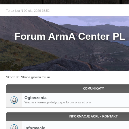
Teraz jest N 09 sie, 2026 15:52
Forum ArmA Center PL
Skocz do:
Strona główna forum
KOMUNIKATY
Ogłoszenia
Ważne informacje dotyczące forum oraz strony.
INFORMACJE ACPL - KONTAKT
Informacje