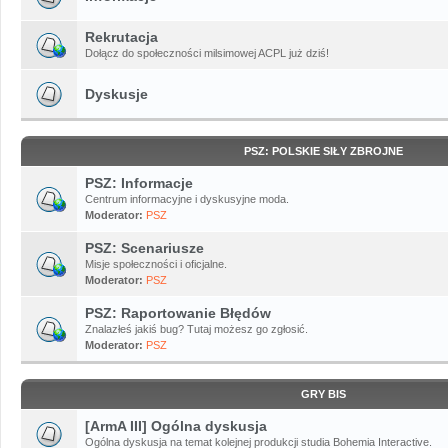
Rekrutacja
Dołącz do społeczności milsimowej ACPL już dziś!
Dyskusje
PSZ: POLSKIE SIŁY ZBROJNE
PSZ: Informacje
Centrum informacyjne i dyskusyjne moda.
Moderator:
PSZ
PSZ: Scenariusze
Misje społeczności i oficjalne.
Moderator:
PSZ
PSZ: Raportowanie Błędów
Znalazłeś jakiś bug? Tutaj możesz go zgłosić.
Moderator:
PSZ
GRY BIS
[ArmA III] Ogólna dyskusja
Ogólna dyskusja na temat kolejnej produkcji studia Bohemia Interactive.