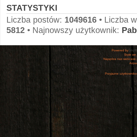
STATYSTYKI
Liczba postów:
1049616
• Liczba 
5812
• Najnowszy użytkownik:
Pab
Powered by
php
Style
we_
Napędza nas webcase.
Armac
Przyjazne użytkowniko