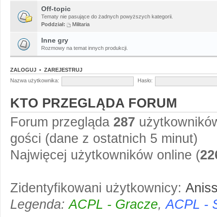
Off-topic
Tematy nie pasujące do żadnych powyższych kategorii.
Poddział:
Militaria
Inne gry
Rozmowy na temat innych produkcji.
ZALOGUJ
•
ZAREJESTRUJ
Nazwa użytkownika:
Hasło:
KTO PRZEGLĄDA FORUM
Forum przegląda
287
użytkowników 
gości (dane z ostatnich 5 minut)
Najwięcej użytkowników online (
22
Zidentyfikowani użytkownicy:
Anis
Legenda:
ACPL - Gracze
,
ACPL - 