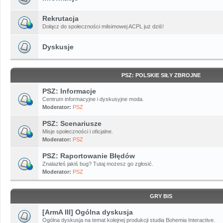
Rekrutacja
Dołącz do społeczności milsimowej ACPL już dziś!
Dyskusje
PSZ: POLSKIE SIŁY ZBROJNE
PSZ: Informacje
Centrum informacyjne i dyskusyjne moda.
Moderator:
PSZ
PSZ: Scenariusze
Misje społeczności i oficjalne.
Moderator:
PSZ
PSZ: Raportowanie Błędów
Znalazłeś jakiś bug? Tutaj możesz go zgłosić.
Moderator:
PSZ
GRY BIS
[ArmA III] Ogólna dyskusja
Ogólna dyskusja na temat kolejnej produkcji studia Bohemia Interactive.