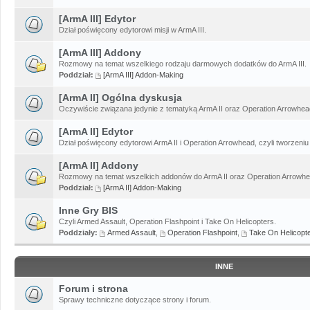
[ArmA III] Edytor
Dział poświęcony edytorowi misji w ArmA III.
[ArmA III] Addony
Rozmowy na temat wszelkiego rodzaju darmowych dodatków do ArmA III.
Poddział:
[ArmA III] Addon-Making
[ArmA II] Ogólna dyskusja
Oczywiście związana jedynie z tematyką ArmA II oraz Operation Arrowhead
[ArmA II] Edytor
Dział poświęcony edytorowi ArmA II i Operation Arrowhead, czyli tworzeniu 
[ArmA II] Addony
Rozmowy na temat wszelkich addonów do ArmA II oraz Operation Arrowhe
Poddział:
[ArmA II] Addon-Making
Inne Gry BIS
Czyli Armed Assault, Operation Flashpoint i Take On Helicopters.
Poddziały:
Armed Assault
,
Operation Flashpoint
,
Take On Helicopt
INNE
Forum i strona
Sprawy techniczne dotyczące strony i forum.