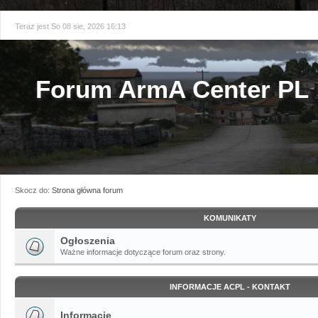
Teraz jest So 08 sie, 2026 16:13
Forum ArmA Center PL
Skocz do:
Strona główna forum
KOMUNIKATY
Ogłoszenia
Ważne informacje dotyczące forum oraz strony.
INFORMACJE ACPL - KONTAKT
Informacje