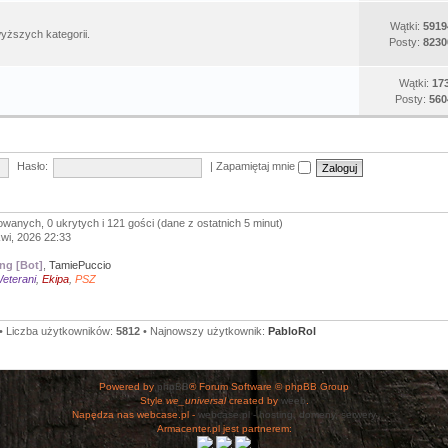
Wątki:
5919
yższych kategorii.
Posty:
8230
Wątki:
17
Posty:
560
Hasło:
|
Zapamiętaj mnie
owanych, 0 ukrytych i 121 gości (dane z ostatnich 5 minut)
kwi, 2026 22:33
ng [Bot]
,
TamiePuccio
eterani
,
Ekipa
,
PSZ
• Liczba użytkowników:
5812
• Najnowszy użytkownik:
PabloRol
Powered by
phpBB
® Forum Software © phpBB Group
Style
we_universal
created by
weeb
.
Napędza nas webcase.pl -
webcase.pl - hosting, domeny, serwery
Armacenter.pl jest partnerem: