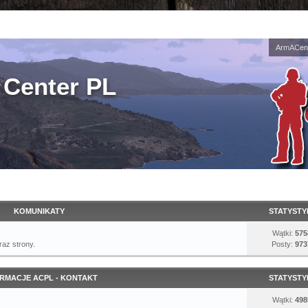
ArmACent
Center PL
KOMUNIKATY
STATYSTY
Wątki:
575
az strony.
Posty:
973
RMACJE ACPL - KONTAKT
STATYSTY
Wątki:
498