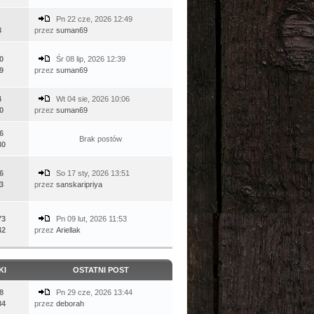
Pn 22 cze, 2026 12:49
8
przez
suman69
0
Śr 08 lip, 2026 12:39
9
przez
suman69
4
Wt 04 sie, 2026 10:06
0
przez
suman69
6
Brak postów
80
6
So 17 sty, 2026 13:51
3
przez
sanskaripriya
73
Pn 09 lut, 2026 11:53
42
przez
Ariellak
KI
OSTATNI POST
8
Pn 29 cze, 2026 13:44
84
przez
deborah