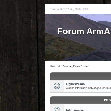
Teraz jest Pt 07 sie, 2026 12:10
Forum ArmA 
Skocz do:
Strona główna forum
Ogłoszenia
Ważne informacje dotyczące forum or
INFO
Informacje