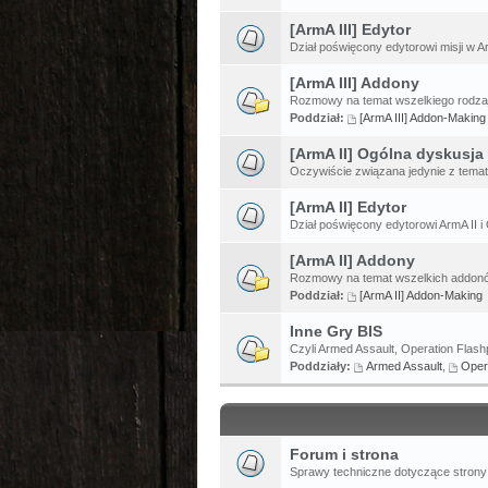
[ArmA III] Edytor
Dział poświęcony edytorowi misji w Ar
[ArmA III] Addony
Rozmowy na temat wszelkiego rodzaj
Poddział:
[ArmA III] Addon-Making
[ArmA II] Ogólna dyskusja
Oczywiście związana jedynie z temat
[ArmA II] Edytor
Dział poświęcony edytorowi ArmA II i 
[ArmA II] Addony
Rozmowy na temat wszelkich addonów
Poddział:
[ArmA II] Addon-Making
Inne Gry BIS
Czyli Armed Assault, Operation Flashp
Poddziały:
Armed Assault
,
Oper
Forum i strona
Sprawy techniczne dotyczące strony 