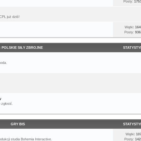
Posty:
175
CPL już dziś!
Wątki:
164
Posty:
936
: POLSKIE SIŁY ZBROJNE
STATYSTY
moda.
w
 zgłosić.
GRY BIS
STATYSTY
Wątki:
10
dukcji studia Bohemia Interactive.
Posty:
142