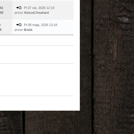
41
Pt 07 sie, 2026 12:10
00
przez
AnissaChouinard
3
Pt 08 maja, 2026 13:18
4
przez
likada