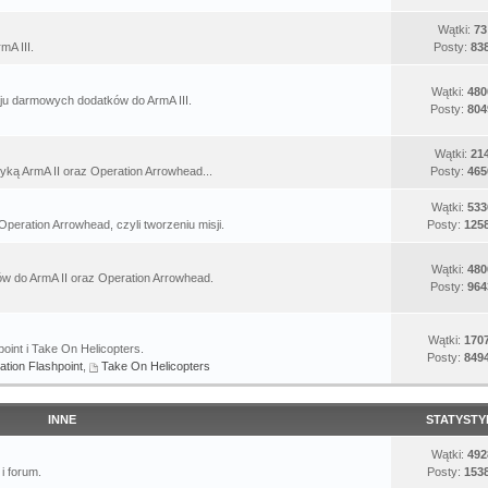
Wątki:
73
mA III.
Posty:
83
Wątki:
480
u darmowych dodatków do ArmA III.
Posty:
804
Wątki:
21
yką ArmA II oraz Operation Arrowhead...
Posty:
465
Wątki:
533
Operation Arrowhead, czyli tworzeniu misji.
Posty:
125
Wątki:
480
 do ArmA II oraz Operation Arrowhead.
Posty:
964
Wątki:
170
oint i Take On Helicopters.
Posty:
849
ation Flashpoint
,
Take On Helicopters
INNE
STATYSTY
Wątki:
492
i forum.
Posty:
153