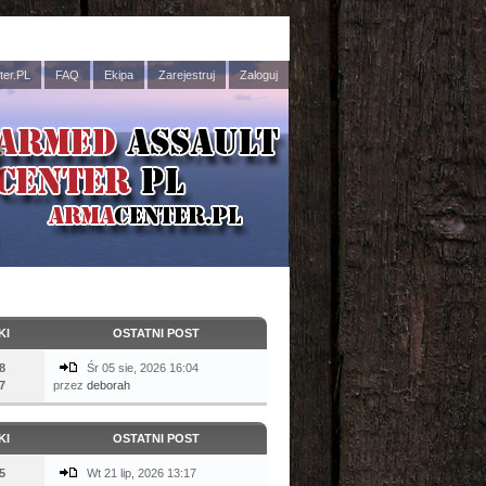
er.PL
FAQ
Ekipa
Zarejestruj
Zaloguj
KI
OSTATNI POST
8
Śr 05 sie, 2026 16:04
7
przez
deborah
KI
OSTATNI POST
5
Wt 21 lip, 2026 13:17