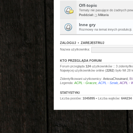
Off-topic
Tematy nie pasujące do żadnych pow
Poddział:
Militaria
Inne gry
Rozmowy na temat innych produkcji.
ZALOGUJ
•
ZAREJESTRUJ
Nazwa użytkownika:
KTO PRZEGLĄDA FORUM
Forum przegląda
124
użytkowników :: 3 zidentyfik
Najwięcej użytkowników online (
2262
) było Wt 28 
Zidentyfikowani użytkownicy:
AnissaChouinard
,
Bi
Legenda:
ACPL - Gracze
,
ACPL - Sztab
,
ACPL - W
STATYSTYKI
Liczba postów:
1045895
• Liczba wątków:
644234