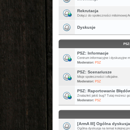
Rekrutacja
Dołącz do społeczności milsimowej A
Dyskusje
PSZ
PSZ: Informacje
Centrum informacyjne i dyskusyjne 
Moderator:
PSZ
PSZ: Scenariusze
Misje społeczności i oficjalne.
Moderator:
PSZ
PSZ: Raportowanie Błędó
Znalazłeś jakiś bug? Tutaj możesz go
Moderator:
PSZ
[ArmA III] Ogólna dyskusja
Ogólna dyskusja na temat kolejnej pro