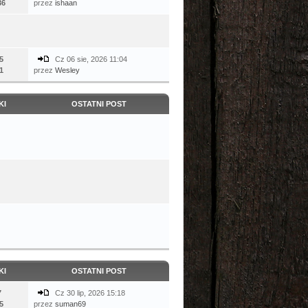
36
przez
ishaan
5
Cz 06 sie, 2026 11:04
1
przez
Wesley
KI
OSTATNI POST
KI
OSTATNI POST
7
Cz 30 lip, 2026 15:18
5
przez
suman69