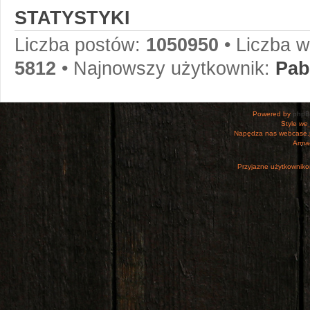
STATYSTYKI
Liczba postów:
1050950
• Liczba 
5812
• Najnowszy użytkownik:
Pab
Powered by
php
Style
we_
Napędza nas webcase.
Armac
Przyjazne użytkowniko