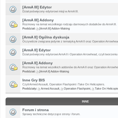
[ArmA III] Edytor
Dział poświęcony edytorowi misji w ArmA III.
[ArmA III] Addony
Rozmowy na temat wszelkiego rodzaju darmowych dodatków do ArmA III.
Poddział:
[ArmA III] Addon-Making
[ArmA II] Ogólna dyskusja
Oczywiście związana jedynie z tematyką ArmA II oraz Operation Arrowhead
[ArmA II] Edytor
Dział poświęcony edytorowi ArmA II i Operation Arrowhead, czyli tworzeniu 
[ArmA II] Addony
Rozmowy na temat wszelkich addonów do ArmA II oraz Operation Arrowhe
Poddział:
[ArmA II] Addon-Making
Inne Gry BIS
Czyli Armed Assault, Operation Flashpoint i Take On Helicopters.
Poddziały:
Armed Assault
,
Operation Flashpoint
,
Take On Helicopt
INNE
Forum i strona
Sprawy techniczne dotyczące strony i forum.