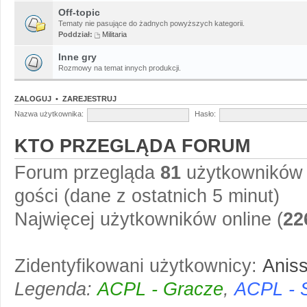
Off-topic
Tematy nie pasujące do żadnych powyższych kategorii.
Poddział:
Militaria
Inne gry
Rozmowy na temat innych produkcji.
ZALOGUJ
•
ZAREJESTRUJ
Nazwa użytkownika:
Hasło:
KTO PRZEGLĄDA FORUM
Forum przegląda
81
użytkowników :
gości (dane z ostatnich 5 minut)
Najwięcej użytkowników online (
22
Zidentyfikowani użytkownicy:
Anis
Legenda:
ACPL - Gracze
,
ACPL - 