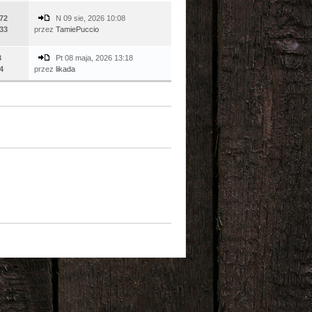
72
N 09 sie, 2026 10:08
33
przez
TamiePuccio
3
Pt 08 maja, 2026 13:18
4
przez
likada