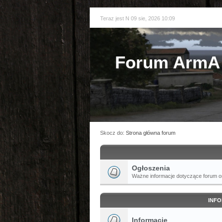
Teraz jest N 09 sie, 2026 10:09
Forum ArmA 
Skocz do:
Strona główna forum
Ogłoszenia
Ważne informacje dotyczące forum or
INFO
Informacje