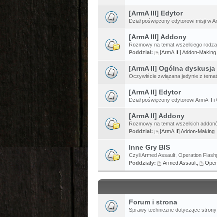
[ArmA III] Edytor
Dział poświęcony edytorowi misji w Ar
[ArmA III] Addony
Rozmowy na temat wszelkiego rodzaj
Poddział:
[ArmA III] Addon-Making
[ArmA II] Ogólna dyskusja
Oczywiście związana jedynie z temat
[ArmA II] Edytor
Dział poświęcony edytorowi ArmA II i 
[ArmA II] Addony
Rozmowy na temat wszelkich addonów
Poddział:
[ArmA II] Addon-Making
Inne Gry BIS
Czyli Armed Assault, Operation Flashp
Poddziały:
Armed Assault
,
Oper
Forum i strona
Sprawy techniczne dotyczące strony 