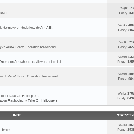
Wątki:
73
mA III.
Posty:
83
Wątki:
480
u darmowych dodatków do ArmA III.
Posty:
804
Wątki:
21
yką ArmA II oraz Operation Arrowhead...
Posty:
465
Wątki:
533
Operation Arrowhead, czyli tworzeniu misji.
Posty:
125
Wątki:
480
 do ArmA II oraz Operation Arrowhead.
Posty:
964
Wątki:
170
oint i Take On Helicopters.
Posty:
849
ation Flashpoint
,
Take On Helicopters
INNE
STATYSTY
Wątki:
492
i forum.
Posty:
153