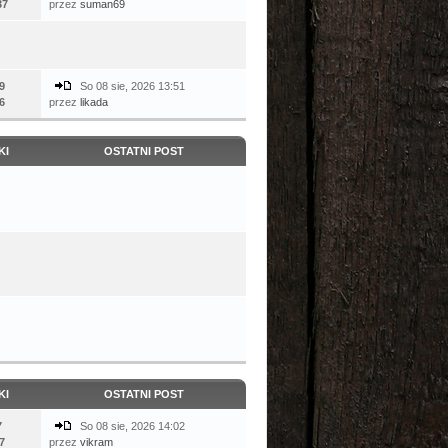
37
przez
suman69
9
So 08 sie, 2026 13:51
6
przez
likada
KI
OSTATNI POST
KI
OSTATNI POST
7
So 08 sie, 2026 14:02
7
przez
vikram