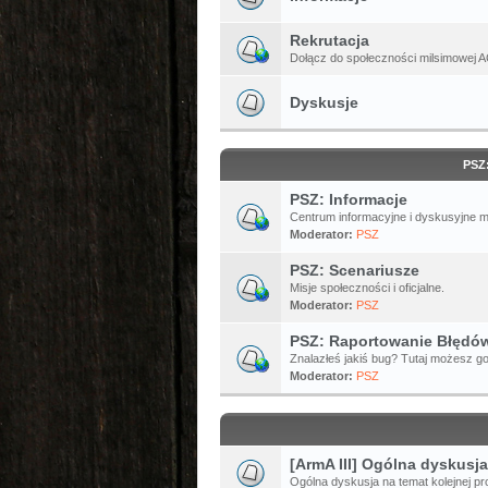
Rekrutacja
Dołącz do społeczności milsimowej A
Dyskusje
PSZ
PSZ: Informacje
Centrum informacyjne i dyskusyjne 
Moderator:
PSZ
PSZ: Scenariusze
Misje społeczności i oficjalne.
Moderator:
PSZ
PSZ: Raportowanie Błędó
Znalazłeś jakiś bug? Tutaj możesz go
Moderator:
PSZ
[ArmA III] Ogólna dyskusja
Ogólna dyskusja na temat kolejnej pro