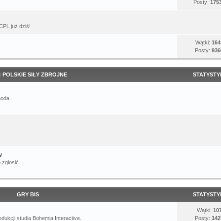
Posty:
175
CPL już dziś!
Wątki:
164
Posty:
936
: POLSKIE SIŁY ZBROJNE
STATYSTY
moda.
w
 zgłosić.
GRY BIS
STATYSTY
Wątki:
10
dukcji studia Bohemia Interactive.
Posty:
142