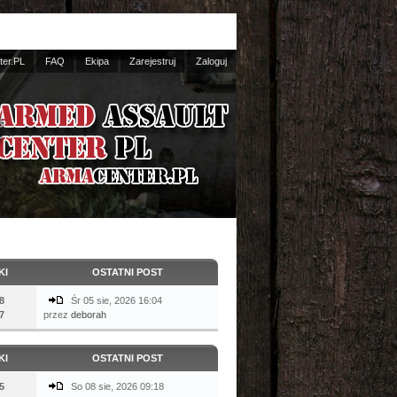
er.PL
FAQ
Ekipa
Zarejestruj
Zaloguj
KI
OSTATNI POST
8
Śr 05 sie, 2026 16:04
7
przez
deborah
KI
OSTATNI POST
5
So 08 sie, 2026 09:18