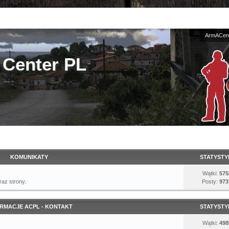
ArmACent
Center PL
KOMUNIKATY
STATYSTY
Wątki:
575
az strony.
Posty:
973
RMACJE ACPL - KONTAKT
STATYSTY
Wątki:
498