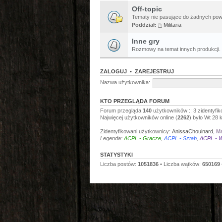
Off-topic
Tematy nie pasujące do żadnych pow
Poddział:
Militaria
Inne gry
Rozmowy na temat innych produkcji.
ZALOGUJ
•
ZAREJESTRUJ
Nazwa użytkownika:
KTO PRZEGLĄDA FORUM
Forum przegląda
140
użytkowników :: 3 zidentyfik
Najwięcej użytkowników online (
2262
) było Wt 28 
Zidentyfikowani użytkownicy:
AnissaChouinard
,
Ma
Legenda:
ACPL - Gracze
,
ACPL - Sztab
,
ACPL - W
STATYSTYKI
Liczba postów:
1051836
• Liczba wątków:
650169