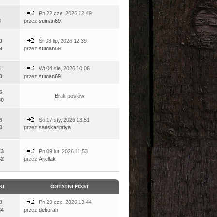
Pn 22 cze, 2026 12:49
8
przez
suman69
0
Śr 08 lip, 2026 12:39
9
przez
suman69
4
Wt 04 sie, 2026 10:06
0
przez
suman69
6
Brak postów
80
6
So 17 sty, 2026 13:51
3
przez
sanskaripriya
73
Pn 09 lut, 2026 11:53
42
przez
Ariellak
KI
OSTATNI POST
8
Pn 29 cze, 2026 13:44
84
przez
deborah