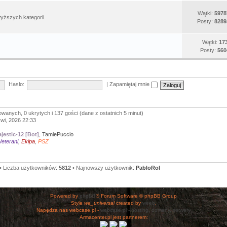
Wątki:
5978
yższych kategorii.
Posty:
8289
Wątki:
17
Posty:
560
Hasło:
|
Zapamiętaj mnie
owanych, 0 ukrytych i 137 gości (dane z ostatnich 5 minut)
kwi, 2026 22:33
jestic-12 [Bot]
,
TamiePuccio
eterani
,
Ekipa
,
PSZ
• Liczba użytkowników:
5812
• Najnowszy użytkownik:
PabloRol
Powered by
phpBB
® Forum Software © phpBB Group
Style
we_universal
created by
weeb
.
Napędza nas webcase.pl -
webcase.pl - hosting, domeny, serwery
Armacenter.pl jest partnerem: