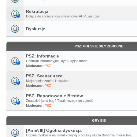
Rekrutacja
Dołącz do społeczności milsimowej ACPL już dziś!
Dyskusje
PSZ: POLSKIE SIŁY ZBROJNE
PSZ: Informacje
Centrum informacyjne i dyskusyjne moda.
Moderator:
PSZ
PSZ: Scenariusze
Misje społeczności i oficjalne.
Moderator:
PSZ
PSZ: Raportowanie Błędów
Znalazłeś jakiś bug? Tutaj możesz go zgłosić.
Moderator:
PSZ
GRY BIS
[ArmA III] Ogólna dyskusja
Ogólna dyskusja na temat kolejnej produkcji studia Bohemia Interactive.