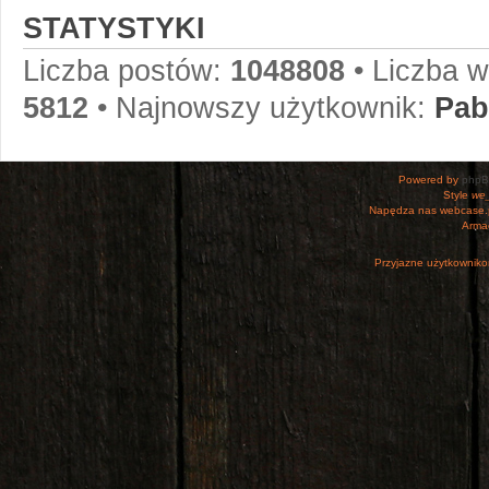
STATYSTYKI
Liczba postów:
1048808
• Liczba 
5812
• Najnowszy użytkownik:
Pab
Powered by
php
Style
we_
Napędza nas webcase.
Armac
Przyjazne użytkowniko