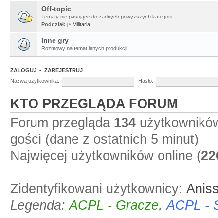
Off-topic
Tematy nie pasujące do żadnych powyższych kategorii.
Poddział:
Militaria
Inne gry
Rozmowy na temat innych produkcji.
ZALOGUJ
•
ZAREJESTRUJ
Nazwa użytkownika:
Hasło:
KTO PRZEGLĄDA FORUM
Forum przegląda
134
użytkowników 
gości (dane z ostatnich 5 minut)
Najwięcej użytkowników online (
22
Zidentyfikowani użytkownicy:
Anis
Legenda:
ACPL - Gracze
,
ACPL - 