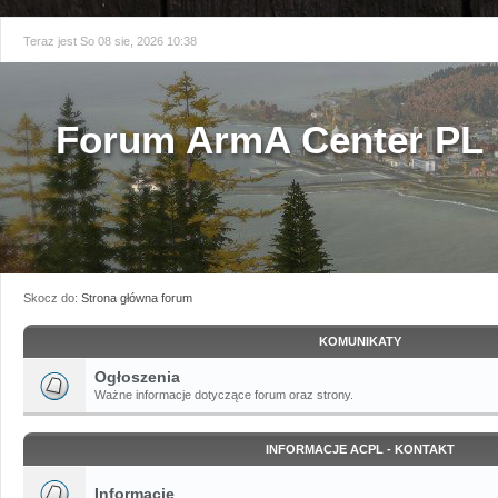
Teraz jest So 08 sie, 2026 10:38
Forum ArmA Center PL
Skocz do:
Strona główna forum
KOMUNIKATY
Ogłoszenia
Ważne informacje dotyczące forum oraz strony.
INFORMACJE ACPL - KONTAKT
Informacje