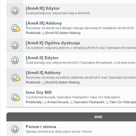
[ArmA III] Edytor
Dział poświęcony edytorowi misji w ArmA III.
[ArmA III] Addony
Rozmowy na temat wszelkiego rodzaju darmowych dodatków do ArmA III.
Poddział:
[ArmA III] Addon-Making
[ArmA II] Ogólna dyskusja
Oczywiście związana jedynie z tematyką ArmA II oraz Operation Arrowhead
[ArmA II] Edytor
Dział poświęcony edytorowi ArmA II i Operation Arrowhead, czyli tworzeniu 
[ArmA II] Addony
Rozmowy na temat wszelkich addonów do ArmA II oraz Operation Arrowhe
Poddział:
[ArmA II] Addon-Making
Inne Gry BIS
Czyli Armed Assault, Operation Flashpoint i Take On Helicopters.
Poddziały:
Armed Assault
,
Operation Flashpoint
,
Take On Helicopt
INNE
Forum i strona
Sprawy techniczne dotyczące strony i forum.