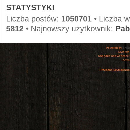
STATYSTYKI
Liczba postów:
1050701
• Liczba 
5812
• Najnowszy użytkownik:
Pab
Powered by
php
Style
we_
Napędza nas webcase.
Armac
Przyjazne użytkowniko