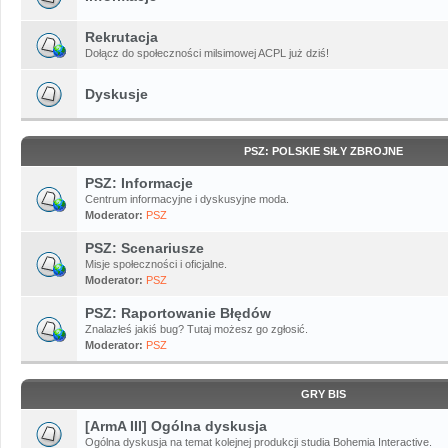
Rekrutacja
Dołącz do społeczności milsimowej ACPL już dziś!
Dyskusje
PSZ: POLSKIE SIŁY ZBROJNE
PSZ: Informacje
Centrum informacyjne i dyskusyjne moda.
Moderator:
PSZ
PSZ: Scenariusze
Misje społeczności i oficjalne.
Moderator:
PSZ
PSZ: Raportowanie Błędów
Znalazłeś jakiś bug? Tutaj możesz go zgłosić.
Moderator:
PSZ
GRY BIS
[ArmA III] Ogólna dyskusja
Ogólna dyskusja na temat kolejnej produkcji studia Bohemia Interactive.