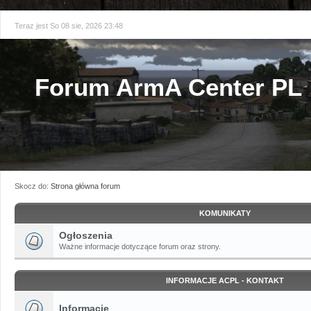
Teraz jest So 08 sie, 2026 23:48
Forum ArmA Center PL
Skocz do:
Strona główna forum
KOMUNIKATY
Ogłoszenia
Ważne informacje dotyczące forum oraz strony.
INFORMACJE ACPL - KONTAKT
Informacje