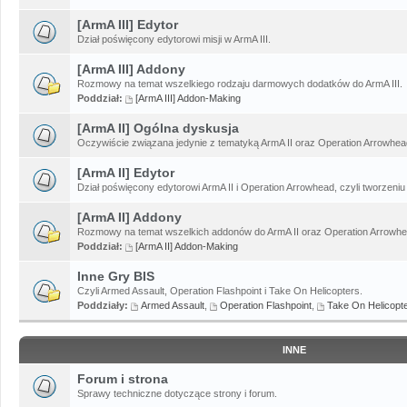
[ArmA III] Edytor
Dział poświęcony edytorowi misji w ArmA III.
[ArmA III] Addony
Rozmowy na temat wszelkiego rodzaju darmowych dodatków do ArmA III.
Poddział:
[ArmA III] Addon-Making
[ArmA II] Ogólna dyskusja
Oczywiście związana jedynie z tematyką ArmA II oraz Operation Arrowhead
[ArmA II] Edytor
Dział poświęcony edytorowi ArmA II i Operation Arrowhead, czyli tworzeniu 
[ArmA II] Addony
Rozmowy na temat wszelkich addonów do ArmA II oraz Operation Arrowhe
Poddział:
[ArmA II] Addon-Making
Inne Gry BIS
Czyli Armed Assault, Operation Flashpoint i Take On Helicopters.
Poddziały:
Armed Assault
,
Operation Flashpoint
,
Take On Helicopt
INNE
Forum i strona
Sprawy techniczne dotyczące strony i forum.