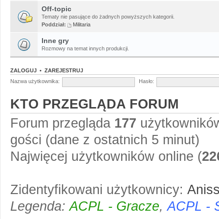
Off-topic
Tematy nie pasujące do żadnych powyższych kategorii.
Poddział:
Militaria
Inne gry
Rozmowy na temat innych produkcji.
ZALOGUJ
•
ZAREJESTRUJ
Nazwa użytkownika:
Hasło:
KTO PRZEGLĄDA FORUM
Forum przegląda
177
użytkowników 
gości (dane z ostatnich 5 minut)
Najwięcej użytkowników online (
22
Zidentyfikowani użytkownicy:
Anis
Legenda:
ACPL - Gracze
,
ACPL - 