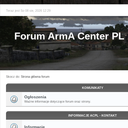
Teraz jest So 08 sie, 2026 12:29
Forum ArmA Center PL
Skocz do:
Strona główna forum
KOMUNIKATY
Ogłoszenia
Ważne informacje dotyczące forum oraz strony.
INFORMACJE ACPL - KONTAKT
Informacje