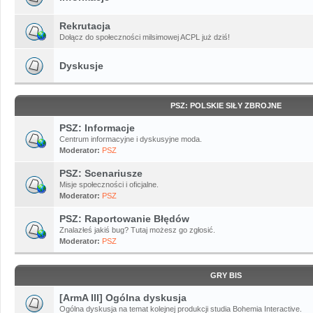
Rekrutacja
Dołącz do społeczności milsimowej ACPL już dziś!
Dyskusje
PSZ: POLSKIE SIŁY ZBROJNE
PSZ: Informacje
Centrum informacyjne i dyskusyjne moda.
Moderator:
PSZ
PSZ: Scenariusze
Misje społeczności i oficjalne.
Moderator:
PSZ
PSZ: Raportowanie Błędów
Znalazłeś jakiś bug? Tutaj możesz go zgłosić.
Moderator:
PSZ
GRY BIS
[ArmA III] Ogólna dyskusja
Ogólna dyskusja na temat kolejnej produkcji studia Bohemia Interactive.