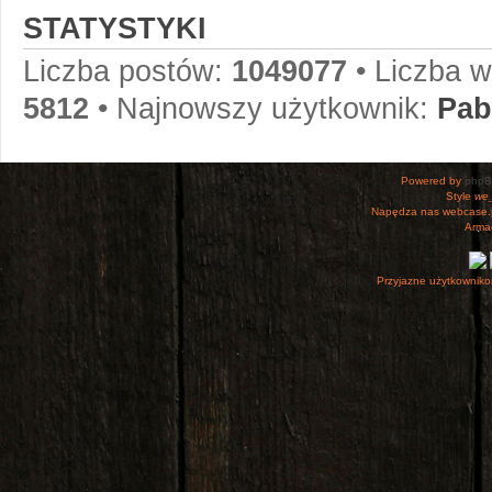
STATYSTYKI
Liczba postów:
1049077
• Liczba 
5812
• Najnowszy użytkownik:
Pab
Powered by
php
Style
we_
Napędza nas webcase.
Armac
Przyjazne użytkowniko