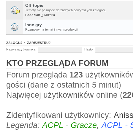
Off-topic
Tematy nie pasujące do żadnych powyższych kategorii.
Poddział:
Militaria
Inne gry
Rozmowy na temat innych produkcji.
ZALOGUJ
•
ZAREJESTRUJ
Nazwa użytkownika:
Hasło:
KTO PRZEGLĄDA FORUM
Forum przegląda
123
użytkowników 
gości (dane z ostatnich 5 minut)
Najwięcej użytkowników online (
22
Zidentyfikowani użytkownicy:
Anis
Legenda:
ACPL - Gracze
,
ACPL - 