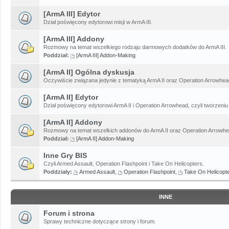
[ArmA III] Edytor
Dział poświęcony edytorowi misji w ArmA III.
[ArmA III] Addony
Rozmowy na temat wszelkiego rodzaju darmowych dodatków do ArmA III.
Poddział:
[ArmA III] Addon-Making
[ArmA II] Ogólna dyskusja
Oczywiście związana jedynie z tematyką ArmA II oraz Operation Arrowhead
[ArmA II] Edytor
Dział poświęcony edytorowi ArmA II i Operation Arrowhead, czyli tworzeniu 
[ArmA II] Addony
Rozmowy na temat wszelkich addonów do ArmA II oraz Operation Arrowhe
Poddział:
[ArmA II] Addon-Making
Inne Gry BIS
Czyli Armed Assault, Operation Flashpoint i Take On Helicopters.
Poddziały:
Armed Assault
,
Operation Flashpoint
,
Take On Helicopt
INNE
Forum i strona
Sprawy techniczne dotyczące strony i forum.